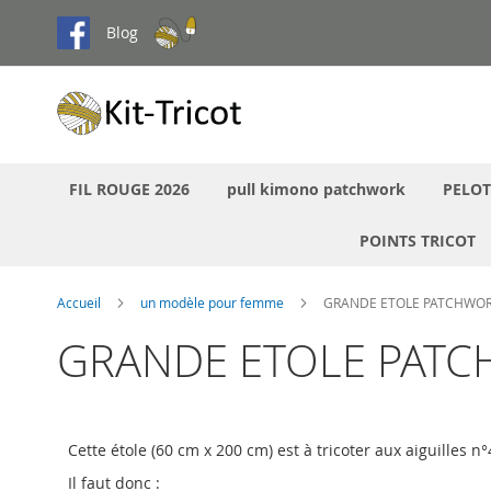
Aller
Blog
au
contenu
FIL ROUGE 2026
pull kimono patchwork
PELOT
POINTS TRICOT
Accueil
un modèle pour femme
GRANDE ETOLE PATCHWOR
GRANDE ETOLE PATC
Cette étole (60 cm x 200 cm) est à tricoter aux aiguilles n
Il faut donc :