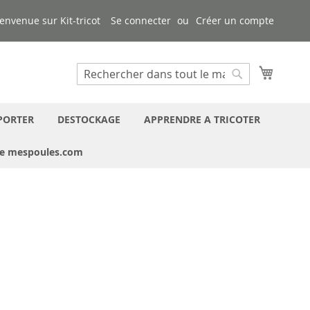
envenue sur Kit-tricot
Se connecter
Créer un compte
Mon pa
Chercher
Chercher
PORTER
DESTOCKAGE
APPRENDRE A TRICOTER
ue mespoules.com