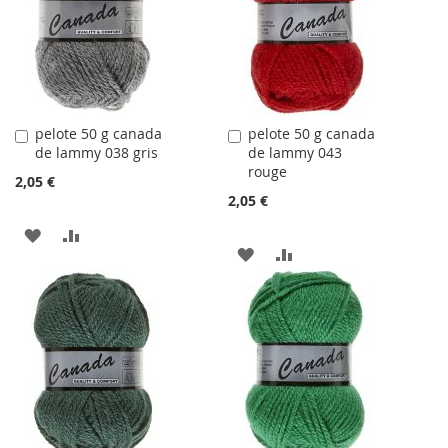
LISTE
D'ACHATS
D'ACHATS
pelote 50 g canada
pelote 50 g canada
Ajouter
Ajouter
de lammy 038 gris
de lammy 043
au
au
rouge
panier
panier
2,05 €
2,05 €
AJOUTER
AJOUTER
AJOUTER
AJOUTER
À
AU
À
AU
LA
COMPARATEUR
LA
COMPARATEUR
LISTE
LISTE
D'ACHATS
D'ACHATS