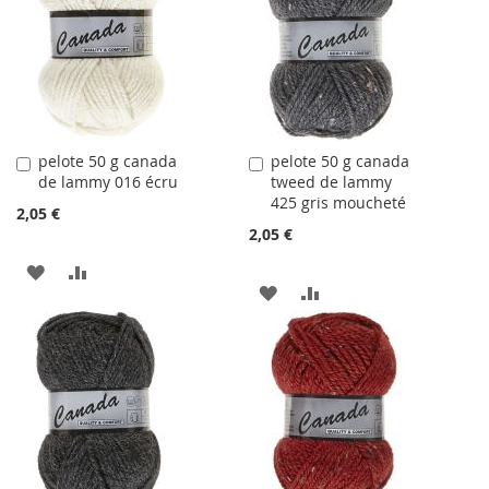
LISTE
LISTE
D'ACHATS
D'ACHATS
pelote 50 g canada
pelote 50 g canada
Ajouter
Ajouter
de lammy 016 écru
tweed de lammy
au
au
425 gris moucheté
panier
panier
2,05 €
2,05 €
AJOUTER
AJOUTER
AJOUTER
AJOUTER
À
AU
À
AU
LA
COMPARATEUR
LA
COMPARATEUR
LISTE
LISTE
D'ACHATS
D'ACHATS