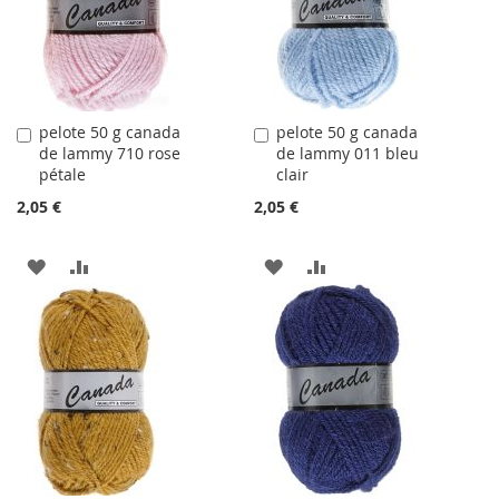
D'ACHATS
pelote 50 g canada
pelote 50 g canada
Ajouter
Ajouter
de lammy 710 rose
de lammy 011 bleu
au
au
pétale
clair
panier
panier
2,05 €
2,05 €
AJOUTER
AJOUTER
AJOUTER
AJOUTER
À
AU
À
AU
LA
COMPARATEUR
LA
COMPARATEUR
LISTE
LISTE
D'ACHATS
D'ACHATS