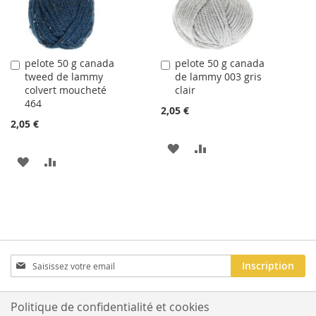
D'ACHATS
D'ACHATS
pelote 50 g canada
pelote 50 g canada
Ajouter
Ajouter
tweed de lammy
de lammy 003 gris
au
au
colvert moucheté
clair
panier
panier
464
2,05 €
2,05 €
AJOUTER
AJOUTER
AJOUTER
AJOUTER
À
AU
À
AU
LA
COMPARATEUR
LA
COMPARATEUR
LISTE
LISTE
D'ACHATS
D'ACHATS
Inscription
Inscription
à
notre
newsletter
Politique de confidentialité et cookies