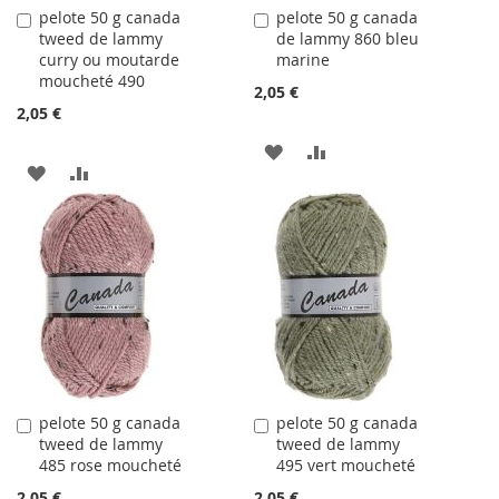
pelote 50 g canada
pelote 50 g canada
Ajouter
Ajouter
tweed de lammy
de lammy 860 bleu
au
au
curry ou moutarde
marine
panier
panier
moucheté 490
2,05 €
2,05 €
AJOUTER
AJOUTER
AJOUTER
AJOUTER
À
AU
À
AU
LA
COMPARATEUR
LA
COMPARATEUR
LISTE
LISTE
D'ACHATS
D'ACHATS
pelote 50 g canada
pelote 50 g canada
Ajouter
Ajouter
tweed de lammy
tweed de lammy
au
au
485 rose moucheté
495 vert moucheté
panier
panier
2,05 €
2,05 €