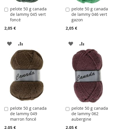
pelote 50 g canada
pelote 50 g canada
Ajouter
Ajouter
de lammy 045 vert
de lammy 046 vert
au
au
foncé
gazon
panier
panier
2,05 €
2,05 €
AJOUTER
AJOUTER
AJOUTER
AJOUTER
À
AU
À
AU
LA
COMPARATEUR
LA
COMPARATEUR
LISTE
LISTE
D'ACHATS
D'ACHATS
pelote 50 g canada
pelote 50 g canada
Ajouter
Ajouter
de lammy 049
de lammy 062
au
au
marron foncé
aubergine
panier
panier
2,05 €
2,05 €