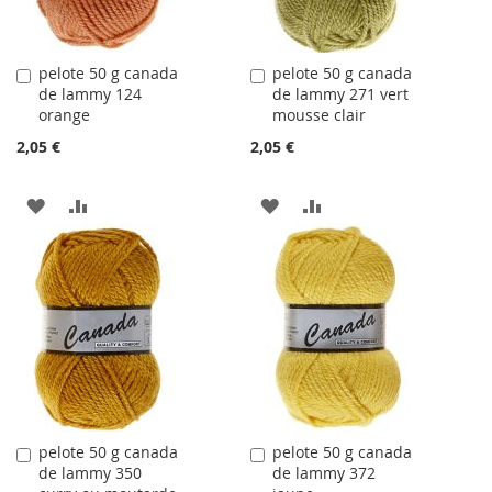
pelote 50 g canada
pelote 50 g canada
Ajouter
Ajouter
de lammy 124
de lammy 271 vert
au
au
orange
mousse clair
panier
panier
2,05 €
2,05 €
AJOUTER
AJOUTER
AJOUTER
AJOUTER
À
AU
À
AU
LA
COMPARATEUR
LA
COMPARATEUR
LISTE
LISTE
D'ACHATS
D'ACHATS
pelote 50 g canada
pelote 50 g canada
Ajouter
Ajouter
de lammy 350
de lammy 372
au
au