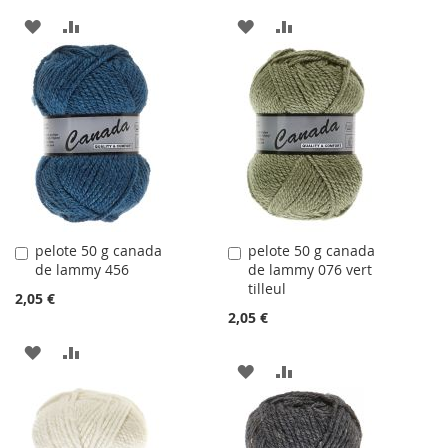
AJOUTER
AJOUTER
AJOUTER
AJOUTER
À
AU
À
AU
LA
COMPARATEUR
LA
COMPARATEUR
LISTE
LISTE
D'ACHATS
D'ACHATS
pelote 50 g canada
pelote 50 g canada
Ajouter
Ajouter
de lammy 456
de lammy 076 vert
au
au
tilleul
panier
panier
2,05 €
2,05 €
AJOUTER
AJOUTER
AJOUTER
AJOUTER
À
AU
À
AU
LA
COMPARATEUR
LA
COMPARATEUR