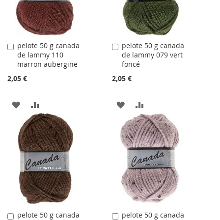
D'ACHATS
D'ACHATS
pelote 50 g canada
pelote 50 g canada
Ajouter
Ajouter
de lammy 110
de lammy 079 vert
au
au
marron aubergine
foncé
panier
panier
2,05 €
2,05 €
AJOUTER
AJOUTER
AJOUTER
AJOUTER
À
AU
À
AU
LA
COMPARATEUR
LA
COMPARATEUR
LISTE
LISTE
D'ACHATS
D'ACHATS
pelote 50 g canada
pelote 50 g canada
Ajouter
Ajouter