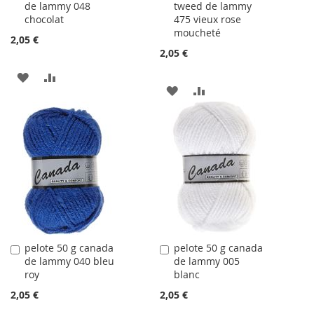
de lammy 048
tweed de lammy
au
au
chocolat
475 vieux rose
panier
panier
moucheté
2,05 €
2,05 €
AJOUTER
AJOUTER
AJOUTER
AJOUTER
À
AU
À
AU
LA
COMPARATEUR
LA
COMPARATEUR
LISTE
LISTE
D'ACHATS
D'ACHATS
pelote 50 g canada
pelote 50 g canada
Ajouter
Ajouter
de lammy 040 bleu
de lammy 005
au
au
roy
blanc
panier
panier
2,05 €
2,05 €