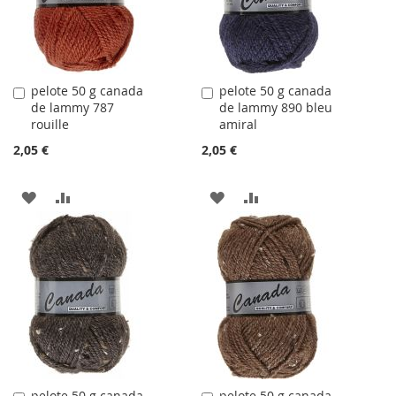
D'ACHATS
D'ACHATS
pelote 50 g canada
pelote 50 g canada
Ajouter
Ajouter
de lammy 787
de lammy 890 bleu
au
au
rouille
amiral
panier
panier
2,05 €
2,05 €
AJOUTER
AJOUTER
AJOUTER
AJOUTER
À
AU
À
AU
LA
COMPARATEUR
LA
COMPARATEUR
LISTE
LISTE
D'ACHATS
D'ACHATS
pelote 50 g canada
pelote 50 g canada