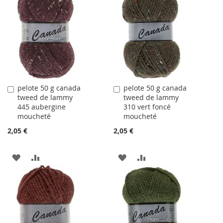
LA
COMPARATEUR
LA
COMPARATEUR
LISTE
LISTE
D'ACHATS
D'ACHATS
pelote 50 g canada
pelote 50 g canada
Ajouter
Ajouter
tweed de lammy
tweed de lammy
au
au
445 aubergine
310 vert foncé
panier
panier
moucheté
moucheté
2,05 €
2,05 €
AJOUTER
AJOUTER
AJOUTER
AJOUTER
À
AU
À
AU
LA
COMPARATEUR
LA
COMPARATEUR
LISTE
LISTE