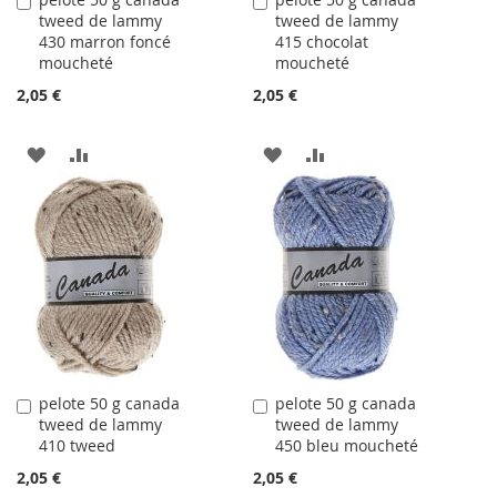
Ajouter
Ajouter
tweed de lammy
tweed de lammy
au
au
430 marron foncé
415 chocolat
panier
panier
moucheté
moucheté
2,05 €
2,05 €
AJOUTER
AJOUTER
AJOUTER
AJOUTER
À
AU
À
AU
LA
COMPARATEUR
LA
COMPARATEUR
LISTE
LISTE
D'ACHATS
D'ACHATS
pelote 50 g canada
pelote 50 g canada
Ajouter
Ajouter
tweed de lammy
tweed de lammy
au
au
410 tweed
450 bleu moucheté
panier
panier
2,05 €
2,05 €