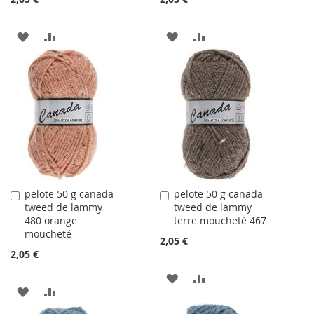
AJOUTER
AJOUTER
AJOUTER
AJOUTER
À
AU
À
AU
LA
COMPARATEUR
LA
COMPARATEUR
LISTE
LISTE
D'ACHATS
D'ACHATS
pelote 50 g canada
pelote 50 g canada
Ajouter
Ajouter
tweed de lammy
tweed de lammy
au
au
480 orange
terre moucheté 467
panier
panier
moucheté
2,05 €
2,05 €
AJOUTER
AJOUTER
AJOUTER
AJOUTER
À
AU