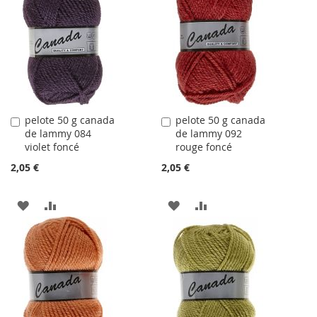
LA
COMPARATEUR
LA
COMPARATEUR
LISTE
LISTE
D'ACHATS
D'ACHATS
pelote 50 g canada
pelote 50 g canada
Ajouter
Ajouter
de lammy 084
de lammy 092
au
au
violet foncé
rouge foncé
panier
panier
2,05 €
2,05 €
AJOUTER
AJOUTER
AJOUTER
AJOUTER
À
AU
À
AU
LA
COMPARATEUR
LA
COMPARATEUR
LISTE
LISTE
D'ACHATS
D'ACHATS