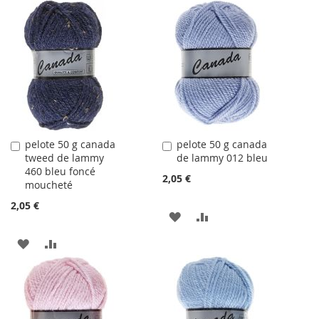
À
AU
À
AU
LA
COMPARATEUR
LA
COMPARATEUR
LISTE
LISTE
D'ACHATS
D'ACHATS
pelote 50 g canada
pelote 50 g canada
Ajouter
Ajouter
tweed de lammy
de lammy 012 bleu
au
au
460 bleu foncé
panier
panier
2,05 €
moucheté
2,05 €
AJOUTER
AJOUTER
À
AU
AJOUTER
AJOUTER
LA
COMPARATEUR
À
AU
LISTE
LA
COMPARATEUR
D'ACHATS
LISTE