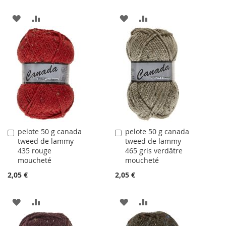
AJOUTER
AJOUTER
AJOUTER
AJOUTER
À
AU
À
AU
LA
COMPARATEUR
LA
COMPARATEUR
LISTE
LISTE
D'ACHATS
D'ACHATS
pelote 50 g canada
pelote 50 g canada
Ajouter
Ajouter
tweed de lammy
tweed de lammy
au
au
435 rouge
465 gris verdâtre
panier
panier
moucheté
moucheté
2,05 €
2,05 €
AJOUTER
AJOUTER
AJOUTER
AJOUTER
À
AU
À
AU