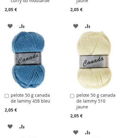
curry ou moutarde
jaune
panier
panier
2,05 €
2,05 €
AJOUTER
AJOUTER
AJOUTER
AJOUTER
À
AU
À
AU
LA
COMPARATEUR
LA
COMPARATEUR
LISTE
LISTE
D'ACHATS
D'ACHATS
pelote 50 g canada
pelote 50 g canada
Ajouter
Ajouter
de lammy 458 bleu
de lammy 510
au
au
jaune
panier
panier
2,05 €
2,05 €
AJOUTER
AJOUTER
AJOUTER
AJOUTER
À
AU