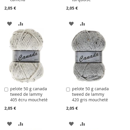
2,05 €
2,05 €
AJOUTER
AJOUTER
AJOUTER
AJOUTER
À
AU
À
AU
LA
COMPARATEUR
LA
COMPARATEUR
LISTE
LISTE
D'ACHATS
D'ACHATS
pelote 50 g canada
pelote 50 g canada
Ajouter
Ajouter
tweed de lammy
tweed de lammy
au
au
405 écru moucheté
420 gris moucheté
panier
panier
2,05 €
2,05 €
AJOUTER
AJOUTER
AJOUTER
AJOUTER