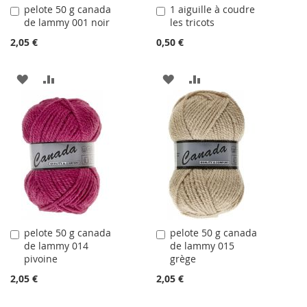
pelote 50 g canada
1 aiguille à coudre
Ajouter
Ajouter
de lammy 001 noir
les tricots
au
au
panier
panier
2,05 €
0,50 €
AJOUTER
AJOUTER
AJOUTER
AJOUTER
À
AU
À
AU
LA
COMPARATEUR
LA
COMPARATEUR
LISTE
LISTE
D'ACHATS
D'ACHATS
pelote 50 g canada
pelote 50 g canada
Ajouter
Ajouter
de lammy 014
de lammy 015
au
au
pivoine
grège
panier
panier
2,05 €
2,05 €