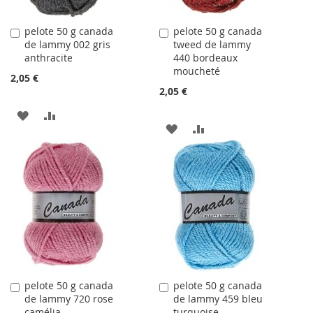
pelote 50 g canada
pelote 50 g canada
Ajouter
Ajouter
de lammy 002 gris
tweed de lammy
au
au
anthracite
440 bordeaux
panier
panier
moucheté
2,05 €
2,05 €
AJOUTER
AJOUTER
AJOUTER
AJOUTER
À
AU
À
AU
LA
COMPARATEUR
LA
COMPARATEUR
LISTE
LISTE
D'ACHATS
D'ACHATS
pelote 50 g canada
pelote 50 g canada
Ajouter
Ajouter
de lammy 720 rose
de lammy 459 bleu
au
au
camélia
turquoise
panier
panier