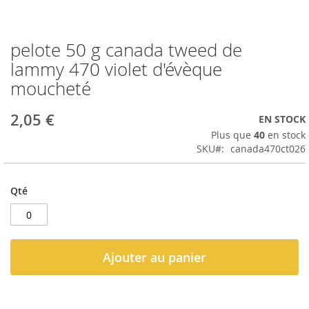
pelote 50 g canada tweed de
Passer
au
lammy 470 violet d'évèque
début
moucheté
de
la
Galerie
2,05 €
EN STOCK
d’images
Plus que
40
en stock
SKU
canada470ct026
Qté
Ajouter au panier