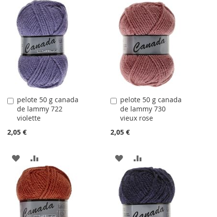
À
AU
LA
COMPARATEUR
LA
COMPARATEUR
LISTE
LISTE
D'ACHATS
D'ACHATS
pelote 50 g canada
pelote 50 g canada
Ajouter
Ajouter
de lammy 722
de lammy 730
au
au
violette
vieux rose
panier
panier
2,05 €
2,05 €
AJOUTER
AJOUTER
AJOUTER
AJOUTER
À
AU
À
AU
LA
COMPARATEUR
LA
COMPARATEUR
LISTE
LISTE