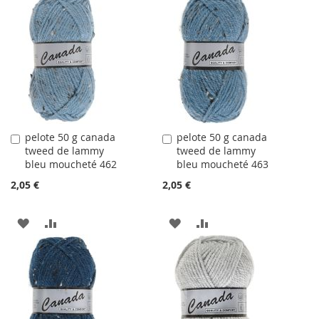
À
AU
LA
COMPARATEUR
LA
COMPARATEUR
LISTE
LISTE
D'ACHATS
D'ACHATS
pelote 50 g canada
pelote 50 g canada
Ajouter
Ajouter
tweed de lammy
tweed de lammy
au
au
bleu moucheté 462
bleu moucheté 463
panier
panier
2,05 €
2,05 €
AJOUTER
AJOUTER
AJOUTER
AJOUTER
À
AU
À
AU
LA
COMPARATEUR
LA
COMPARATEUR
LISTE
LISTE