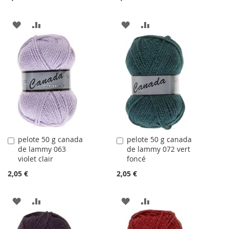
AJOUTER
AJOUTER
AJOUTER
AJOUTER
À
AU
À
AU
LA
COMPARATEUR
LA
COMPARATEUR
LISTE
LISTE
D'ACHATS
D'ACHATS
pelote 50 g canada
pelote 50 g canada
Ajouter
Ajouter
de lammy 063
de lammy 072 vert
au
au
violet clair
foncé
panier
panier
2,05 €
2,05 €
AJOUTER
AJOUTER
AJOUTER
AJOUTER
À
AU
À
AU