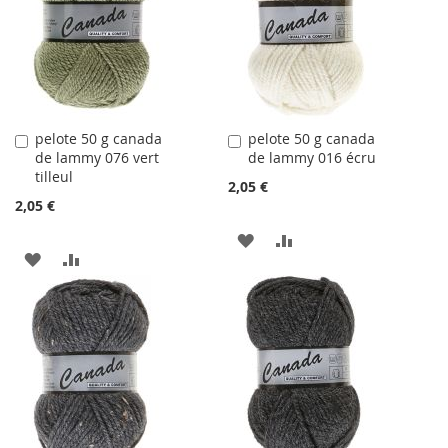
LISTE
D'ACHATS
D'ACHATS
pelote 50 g canada
pelote 50 g canada
Ajouter
Ajouter
de lammy 076 vert
de lammy 016 écru
au
au
tilleul
panier
panier
2,05 €
2,05 €
AJOUTER
AJOUTER
AJOUTER
AJOUTER
À
AU
À
AU
LA
COMPARATEUR
LA
COMPARATEUR
LISTE
LISTE
D'ACHATS
D'ACHATS