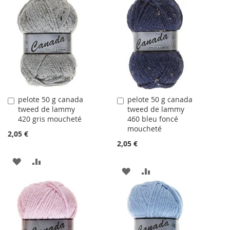
À
AU
À
AU
LA
COMPARATEUR
LA
COMPARATEUR
LISTE
LISTE
D'ACHATS
D'ACHATS
pelote 50 g canada
pelote 50 g canada
Ajouter
Ajouter
tweed de lammy
tweed de lammy
au
au
420 gris moucheté
460 bleu foncé
panier
panier
moucheté
2,05 €
2,05 €
AJOUTER
AJOUTER
AJOUTER
AJOUTER
À
AU
À
AU
LA
COMPARATEUR
LA
COMPARATEUR
LISTE
LISTE