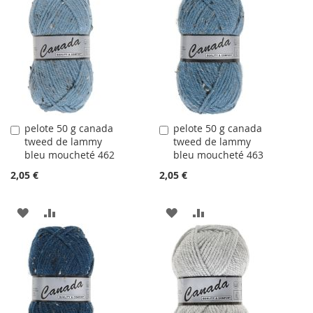
LA
COMPARATEUR
LA
COMPARATEUR
LISTE
LISTE
D'ACHATS
D'ACHATS
pelote 50 g canada
pelote 50 g canada
Ajouter
Ajouter
tweed de lammy
tweed de lammy
au
au
bleu moucheté 462
bleu moucheté 463
panier
panier
2,05 €
2,05 €
AJOUTER
AJOUTER
AJOUTER
AJOUTER
À
AU
À
AU
LA
COMPARATEUR
LA
COMPARATEUR
LISTE
LISTE
D'ACHATS
D'ACHATS