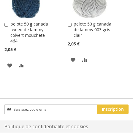
pelote 50 g canada
pelote 50 g canada
Ajouter
Ajouter
tweed de lammy
de lammy 003 gris
au
au
colvert moucheté
clair
panier
panier
464
2,05 €
2,05 €
AJOUTER
AJOUTER
AJOUTER
AJOUTER
À
AU
À
AU
LA
COMPARATEUR
LA
COMPARATEUR
LISTE
LISTE
D'ACHATS
D'ACHATS
Inscription
Inscription
à
notre
newsletter
Politique de confidentialité et cookies
: