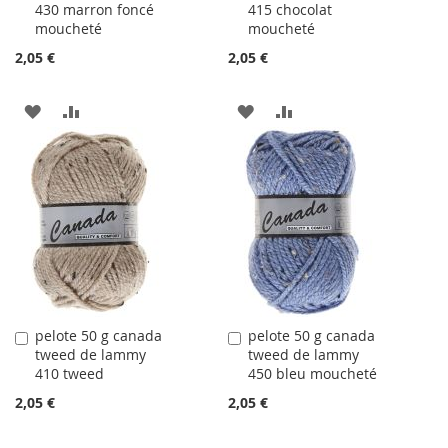
430 marron foncé
415 chocolat
panier
panier
moucheté
moucheté
2,05 €
2,05 €
AJOUTER
AJOUTER
AJOUTER
AJOUTER
À
AU
À
AU
LA
COMPARATEUR
LA
COMPARATEUR
LISTE
LISTE
D'ACHATS
D'ACHATS
pelote 50 g canada
pelote 50 g canada
Ajouter
Ajouter
tweed de lammy
tweed de lammy
au
au
410 tweed
450 bleu moucheté
panier
panier
2,05 €
2,05 €