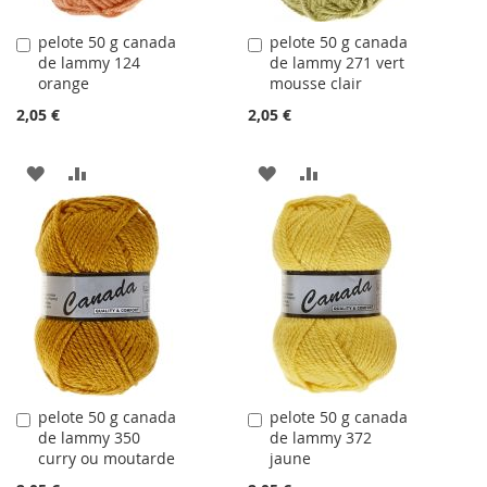
pelote 50 g canada
pelote 50 g canada
Ajouter
Ajouter
de lammy 124
de lammy 271 vert
au
au
orange
mousse clair
panier
panier
2,05 €
2,05 €
AJOUTER
AJOUTER
AJOUTER
AJOUTER
À
AU
À
AU
LA
COMPARATEUR
LA
COMPARATEUR
LISTE
LISTE
D'ACHATS
D'ACHATS
pelote 50 g canada
pelote 50 g canada
Ajouter
Ajouter
de lammy 350
de lammy 372
au
au
curry ou moutarde
jaune
panier
panier