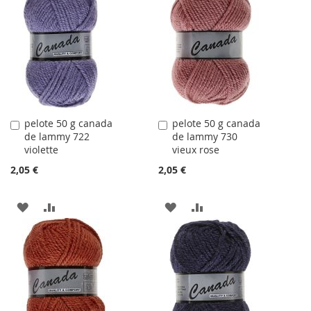
LA
COMPARATEUR
LA
COMPARATEUR
LISTE
LISTE
D'ACHATS
D'ACHATS
pelote 50 g canada
pelote 50 g canada
Ajouter
Ajouter
de lammy 722
de lammy 730
au
au
violette
vieux rose
panier
panier
2,05 €
2,05 €
AJOUTER
AJOUTER
AJOUTER
AJOUTER
À
AU
À
AU
LA
COMPARATEUR
LA
COMPARATEUR
LISTE
LISTE
D'ACHATS
D'ACHATS