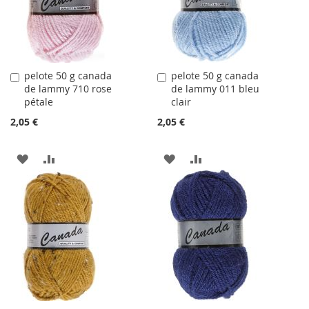
D'ACHATS
D'ACHATS
pelote 50 g canada
pelote 50 g canada
Ajouter
Ajouter
de lammy 710 rose
de lammy 011 bleu
au
au
pétale
clair
panier
panier
2,05 €
2,05 €
AJOUTER
AJOUTER
AJOUTER
AJOUTER
À
AU
À
AU
LA
COMPARATEUR
LA
COMPARATEUR
LISTE
LISTE
D'ACHATS
D'ACHATS