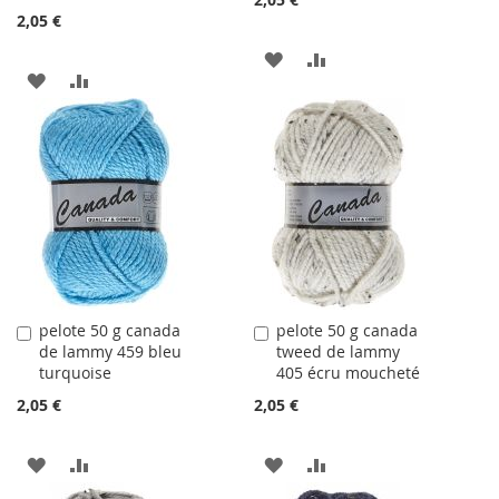
2,05 €
AJOUTER
AJOUTER
AJOUTER
AJOUTER
À
AU
À
AU
LA
COMPARATEUR
LA
COMPARATEUR
LISTE
LISTE
D'ACHATS
D'ACHATS
pelote 50 g canada
pelote 50 g canada
Ajouter
Ajouter
de lammy 459 bleu
tweed de lammy
au
au
turquoise
405 écru moucheté
panier
panier
2,05 €
2,05 €
AJOUTER
AJOUTER
AJOUTER
AJOUTER