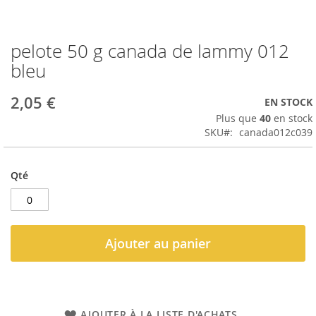
pelote 50 g canada de lammy 012
Passer
au
bleu
début
de
2,05 €
EN STOCK
la
Galerie
Plus que
40
en stock
d’images
SKU
canada012c039
Qté
Ajouter au panier
AJOUTER À LA LISTE D'ACHATS