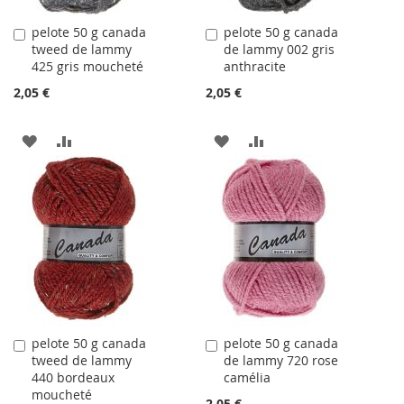
pelote 50 g canada
pelote 50 g canada
Ajouter
Ajouter
tweed de lammy
de lammy 002 gris
au
au
425 gris moucheté
anthracite
panier
panier
2,05 €
2,05 €
AJOUTER
AJOUTER
AJOUTER
AJOUTER
À
AU
À
AU
LA
COMPARATEUR
LA
COMPARATEUR
LISTE
LISTE
D'ACHATS
D'ACHATS
pelote 50 g canada
pelote 50 g canada
Ajouter
Ajouter
tweed de lammy
de lammy 720 rose
au
au
440 bordeaux
camélia
panier
panier
moucheté
2,05 €