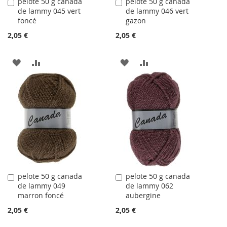
pelote 50 g canada
pelote 50 g canada
Ajouter
Ajouter
de lammy 045 vert
de lammy 046 vert
au
au
foncé
gazon
panier
panier
2,05 €
2,05 €
AJOUTER
AJOUTER
AJOUTER
AJOUTER
À
AU
À
AU
LA
COMPARATEUR
LA
COMPARATEUR
LISTE
LISTE
D'ACHATS
D'ACHATS
pelote 50 g canada
pelote 50 g canada
Ajouter
Ajouter
de lammy 049
de lammy 062
au
au
marron foncé
aubergine
panier
panier
2,05 €
2,05 €