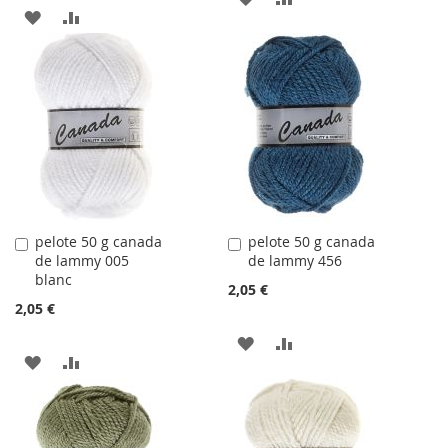
AJOUTER
AJOUTER
À
AU
À
AU
LA
COMPARATEUR
LA
COMPARATEUR
LISTE
LISTE
D'ACHATS
D'ACHATS
pelote 50 g canada
pelote 50 g canada
Ajouter
Ajouter
de lammy 005
de lammy 456
au
au
blanc
panier
panier
2,05 €
2,05 €
AJOUTER
AJOUTER
AJOUTER
AJOUTER
À
AU
À
AU
LA
COMPARATEUR
LA
COMPARATEUR
LISTE