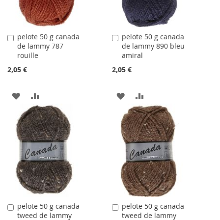
pelote 50 g canada
pelote 50 g canada
Ajouter
Ajouter
de lammy 787
de lammy 890 bleu
au
au
rouille
amiral
panier
panier
2,05 €
2,05 €
AJOUTER
AJOUTER
AJOUTER
AJOUTER
À
AU
À
AU
LA
COMPARATEUR
LA
COMPARATEUR
LISTE
LISTE
D'ACHATS
D'ACHATS
pelote 50 g canada
pelote 50 g canada
Ajouter
Ajouter
tweed de lammy
tweed de lammy
au
au