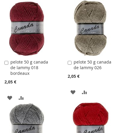
À
AU
À
AU
LA
COMPARATEUR
LA
COMPARATEUR
LISTE
LISTE
D'ACHATS
D'ACHATS
pelote 50 g canada
pelote 50 g canada
Ajouter
Ajouter
de lammy 018
de lammy 026
au
au
bordeaux
panier
panier
2,05 €
2,05 €
AJOUTER
AJOUTER
AJOUTER
AJOUTER
À
AU
À
AU
LA
COMPARATEUR
LA
COMPARATEUR
LISTE
LISTE
D'ACHATS