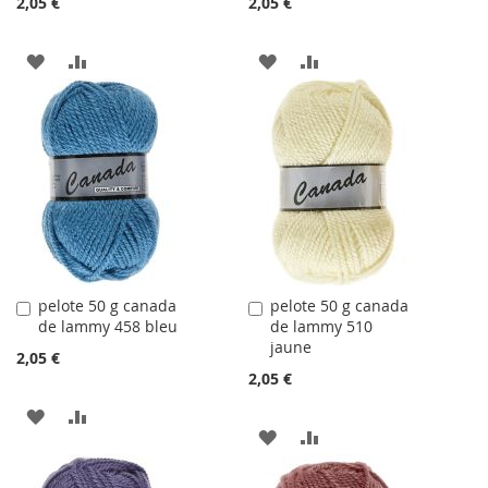
2,05 €
2,05 €
AJOUTER
AJOUTER
AJOUTER
AJOUTER
À
AU
À
AU
LA
COMPARATEUR
LA
COMPARATEUR
LISTE
LISTE
D'ACHATS
D'ACHATS
pelote 50 g canada
pelote 50 g canada
Ajouter
Ajouter
de lammy 458 bleu
de lammy 510
au
au
jaune
panier
panier
2,05 €
2,05 €
AJOUTER
AJOUTER
AJOUTER
AJOUTER
À
AU
À
AU