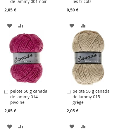
de lammy 001 noir
les tricots
au
au
panier
panier
2,05 €
0,50 €
AJOUTER
AJOUTER
AJOUTER
AJOUTER
À
AU
À
AU
LA
COMPARATEUR
LA
COMPARATEUR
LISTE
LISTE
D'ACHATS
D'ACHATS
pelote 50 g canada
pelote 50 g canada
Ajouter
Ajouter
de lammy 014
de lammy 015
au
au
pivoine
grège
panier
panier
2,05 €
2,05 €
AJOUTER
AJOUTER
AJOUTER
AJOUTER