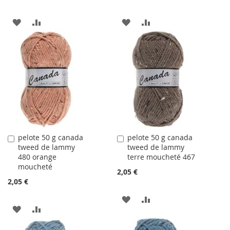
AJOUTER
AJOUTER
AJOUTER
AJOUTER
À
AU
À
AU
LA
COMPARATEUR
LA
COMPARATEUR
LISTE
LISTE
D'ACHATS
D'ACHATS
pelote 50 g canada
pelote 50 g canada
Ajouter
Ajouter
tweed de lammy
tweed de lammy
au
au
480 orange
terre moucheté 467
panier
panier
moucheté
2,05 €
2,05 €
AJOUTER
AJOUTER
AJOUTER
AJOUTER
À
AU
À
AU