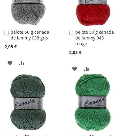
D'ACHATS
pelote 50 g canada
pelote 50 g canada
Ajouter
Ajouter
de lammy 038 gris
de lammy 043
au
au
rouge
panier
panier
2,05 €
2,05 €
AJOUTER
AJOUTER
AJOUTER
AJOUTER
À
AU
À
AU
LA
COMPARATEUR
LA
COMPARATEUR
LISTE
LISTE
D'ACHATS
D'ACHATS