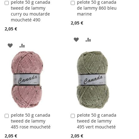
pelote 50 g canada
pelote 50 g canada
Ajouter
Ajouter
tweed de lammy
de lammy 860 bleu
au
au
curry ou moutarde
marine
panier
panier
moucheté 490
2,05 €
2,05 €
AJOUTER
AJOUTER
AJOUTER
AJOUTER
À
AU
À
AU
LA
COMPARATEUR
LA
COMPARATEUR
LISTE
LISTE
D'ACHATS
D'ACHATS
pelote 50 g canada
pelote 50 g canada
Ajouter
Ajouter
tweed de lammy
tweed de lammy
au
au
485 rose moucheté
495 vert moucheté
panier
panier
2,05 €
2,05 €