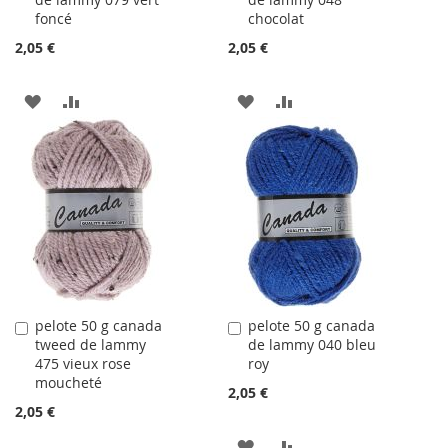
au
au
foncé
chocolat
panier
panier
2,05 €
2,05 €
AJOUTER
AJOUTER
AJOUTER
AJOUTER
À
AU
À
AU
LA
COMPARATEUR
LA
COMPARATEUR
LISTE
LISTE
D'ACHATS
D'ACHATS
pelote 50 g canada
pelote 50 g canada
Ajouter
Ajouter
tweed de lammy
de lammy 040 bleu
au
au
475 vieux rose
roy
panier
panier
moucheté
2,05 €
2,05 €
AJOUTER
AJOUTER