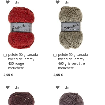
AJOUTER
AJOUTER
AJOUTER
AJOUTER
À
AU
À
AU
LA
COMPARATEUR
LA
COMPARATEUR
LISTE
LISTE
D'ACHATS
D'ACHATS
pelote 50 g canada
pelote 50 g canada
Ajouter
Ajouter
tweed de lammy
tweed de lammy
au
au
435 rouge
465 gris verdâtre
panier
panier
moucheté
moucheté
2,05 €
2,05 €
AJOUTER
AJOUTER
AJOUTER
AJOUTER
À
AU
À
AU
LA
COMPARATEUR
LA
COMPARATEUR