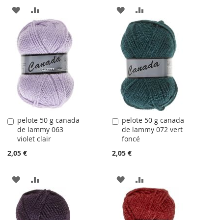
AJOUTER
AJOUTER
AJOUTER
AJOUTER
À
AU
À
AU
LA
COMPARATEUR
LA
COMPARATEUR
LISTE
LISTE
D'ACHATS
D'ACHATS
pelote 50 g canada
pelote 50 g canada
Ajouter
Ajouter
de lammy 063
de lammy 072 vert
au
au
violet clair
foncé
panier
panier
2,05 €
2,05 €
AJOUTER
AJOUTER
AJOUTER
AJOUTER
À
AU
À
AU
LA
COMPARATEUR
LA
COMPARATEUR