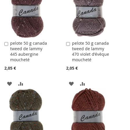
LISTE
LISTE
D'ACHATS
D'ACHATS
pelote 50 g canada
pelote 50 g canada
Ajouter
Ajouter
tweed de lammy
tweed de lammy
au
au
445 aubergine
470 violet d'évèque
panier
panier
moucheté
moucheté
2,05 €
2,05 €
AJOUTER
AJOUTER
AJOUTER
AJOUTER
À
AU
À
AU
LA
COMPARATEUR
LA
COMPARATEUR
LISTE
LISTE
D'ACHATS
D'ACHATS