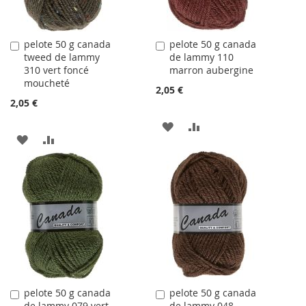
pelote 50 g canada
pelote 50 g canada
Ajouter
Ajouter
tweed de lammy
de lammy 110
au
au
310 vert foncé
marron aubergine
panier
panier
moucheté
2,05 €
2,05 €
AJOUTER
AJOUTER
AJOUTER
AJOUTER
À
AU
À
AU
LA
COMPARATEUR
LA
COMPARATEUR
LISTE
LISTE
D'ACHATS
D'ACHATS
pelote 50 g canada
pelote 50 g canada
Ajouter
Ajouter
de lammy 079 vert
de lammy 048