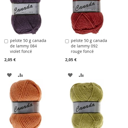
LISTE
LISTE
D'ACHATS
D'ACHATS
pelote 50 g canada
pelote 50 g canada
Ajouter
Ajouter
de lammy 084
de lammy 092
au
au
violet foncé
rouge foncé
panier
panier
2,05 €
2,05 €
AJOUTER
AJOUTER
AJOUTER
AJOUTER
À
AU
À
AU
LA
COMPARATEUR
LA
COMPARATEUR
LISTE
LISTE
D'ACHATS
D'ACHATS