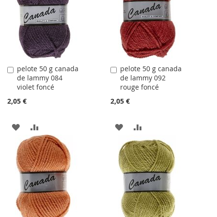
LISTE
LISTE
D'ACHATS
D'ACHATS
pelote 50 g canada
pelote 50 g canada
Ajouter
Ajouter
de lammy 084
de lammy 092
au
au
violet foncé
rouge foncé
panier
panier
2,05 €
2,05 €
AJOUTER
AJOUTER
AJOUTER
AJOUTER
À
AU
À
AU
LA
COMPARATEUR
LA
COMPARATEUR
LISTE
LISTE
D'ACHATS
D'ACHATS