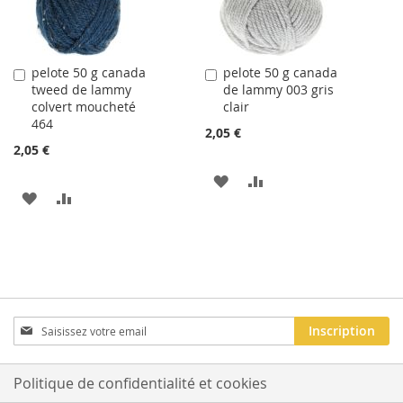
pelote 50 g canada
pelote 50 g canada
Ajouter
Ajouter
tweed de lammy
de lammy 003 gris
au
au
colvert moucheté
clair
panier
panier
464
2,05 €
2,05 €
AJOUTER
AJOUTER
AJOUTER
AJOUTER
À
AU
À
AU
LA
COMPARATEUR
LA
COMPARATEUR
LISTE
LISTE
D'ACHATS
D'ACHATS
Inscription
Inscription
à
notre
newsletter
Politique de confidentialité et cookies
: