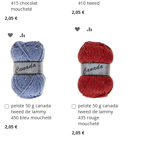
415 chocolat
410 tweed
panier
panier
moucheté
2,05 €
2,05 €
AJOUTER
AJOUTER
AJOUTER
AJOUTER
À
AU
À
AU
LA
COMPARATEUR
LA
COMPARATEUR
LISTE
LISTE
D'ACHATS
D'ACHATS
pelote 50 g canada
pelote 50 g canada
Ajouter
Ajouter
tweed de lammy
tweed de lammy
au
au
450 bleu moucheté
435 rouge
panier
panier
moucheté
2,05 €
2,05 €