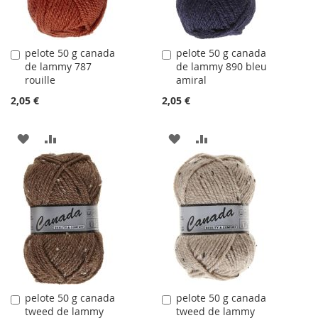
pelote 50 g canada
pelote 50 g canada
Ajouter
Ajouter
de lammy 787
de lammy 890 bleu
au
au
rouille
amiral
panier
panier
2,05 €
2,05 €
AJOUTER
AJOUTER
AJOUTER
AJOUTER
À
AU
À
AU
LA
COMPARATEUR
LA
COMPARATEUR
LISTE
LISTE
D'ACHATS
D'ACHATS
pelote 50 g canada
pelote 50 g canada
Ajouter
Ajouter
tweed de lammy
tweed de lammy
au
au