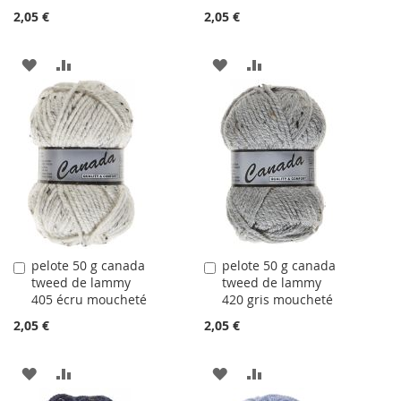
2,05 €
2,05 €
AJOUTER
AJOUTER
AJOUTER
AJOUTER
À
AU
À
AU
LA
COMPARATEUR
LA
COMPARATEUR
LISTE
LISTE
D'ACHATS
D'ACHATS
pelote 50 g canada
pelote 50 g canada
Ajouter
Ajouter
tweed de lammy
tweed de lammy
au
au
405 écru moucheté
420 gris moucheté
panier
panier
2,05 €
2,05 €
AJOUTER
AJOUTER
AJOUTER
AJOUTER