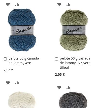
AJOUTER
AJOUTER
AJOUTER
AJOUTER
À
AU
À
AU
LA
COMPARATEUR
LA
COMPARATEUR
LISTE
LISTE
D'ACHATS
D'ACHATS
pelote 50 g canada
pelote 50 g canada
Ajouter
Ajouter
de lammy 456
de lammy 076 vert
au
au
tilleul
panier
panier
2,05 €
2,05 €
AJOUTER
AJOUTER
AJOUTER
AJOUTER
À
AU
À
AU
LA
COMPARATEUR
LA
COMPARATEUR
LISTE