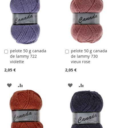
LA
COMPARATEUR
LA
COMPARATEUR
LISTE
LISTE
D'ACHATS
D'ACHATS
pelote 50 g canada
pelote 50 g canada
Ajouter
Ajouter
de lammy 722
de lammy 730
au
au
violette
vieux rose
panier
panier
2,05 €
2,05 €
AJOUTER
AJOUTER
AJOUTER
AJOUTER
À
AU
À
AU
LA
COMPARATEUR
LA
COMPARATEUR
LISTE
LISTE
D'ACHATS
D'ACHATS