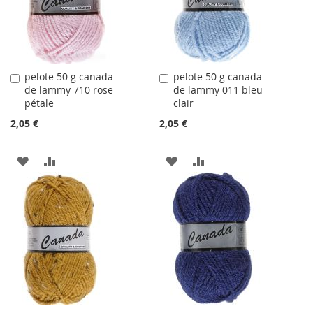
D'ACHATS
pelote 50 g canada
pelote 50 g canada
Ajouter
Ajouter
de lammy 710 rose
de lammy 011 bleu
au
au
pétale
clair
panier
panier
2,05 €
2,05 €
AJOUTER
AJOUTER
AJOUTER
AJOUTER
À
AU
À
AU
LA
COMPARATEUR
LA
COMPARATEUR
LISTE
LISTE
D'ACHATS
D'ACHATS