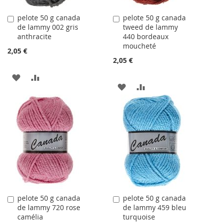
pelote 50 g canada
pelote 50 g canada
Ajouter
Ajouter
de lammy 002 gris
tweed de lammy
au
au
anthracite
440 bordeaux
panier
panier
moucheté
2,05 €
2,05 €
AJOUTER
AJOUTER
AJOUTER
AJOUTER
À
AU
À
AU
LA
COMPARATEUR
LA
COMPARATEUR
LISTE
LISTE
D'ACHATS
D'ACHATS
pelote 50 g canada
pelote 50 g canada
Ajouter
Ajouter
de lammy 720 rose
de lammy 459 bleu
au
au
camélia
turquoise
panier
panier