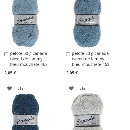
LA
COMPARATEUR
LA
COMPARATEUR
LISTE
LISTE
D'ACHATS
D'ACHATS
pelote 50 g canada
pelote 50 g canada
Ajouter
Ajouter
tweed de lammy
tweed de lammy
au
au
bleu moucheté 462
bleu moucheté 463
panier
panier
2,05 €
2,05 €
AJOUTER
AJOUTER
AJOUTER
AJOUTER
À
AU
À
AU
LA
COMPARATEUR
LA
COMPARATEUR
LISTE
LISTE
D'ACHATS
D'ACHATS