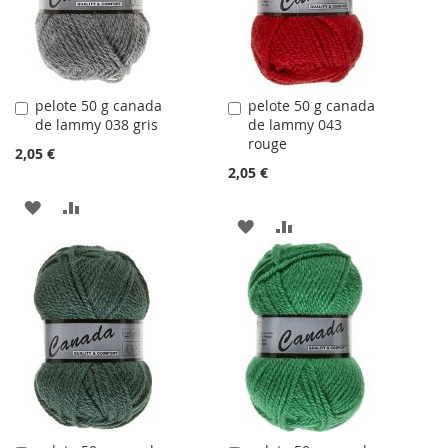
D'ACHATS
pelote 50 g canada
pelote 50 g canada
Ajouter
Ajouter
de lammy 038 gris
de lammy 043
au
au
rouge
panier
panier
2,05 €
2,05 €
AJOUTER
AJOUTER
AJOUTER
AJOUTER
À
AU
À
AU
LA
COMPARATEUR
LA
COMPARATEUR
LISTE
LISTE
D'ACHATS
D'ACHATS