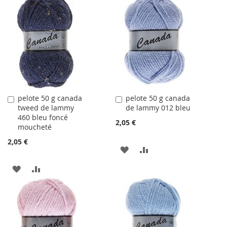
À
AU
À
AU
LA
COMPARATEUR
LA
COMPARATEUR
LISTE
LISTE
D'ACHATS
D'ACHATS
pelote 50 g canada
pelote 50 g canada
Ajouter
Ajouter
tweed de lammy
de lammy 012 bleu
au
au
460 bleu foncé
panier
panier
2,05 €
moucheté
2,05 €
AJOUTER
AJOUTER
À
AU
AJOUTER
AJOUTER
LA
COMPARATEUR
À
AU
LISTE
LA
COMPARATEUR
D'ACHATS
LISTE