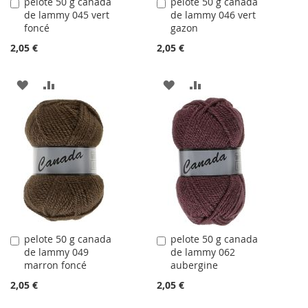
pelote 50 g canada
pelote 50 g canada
Ajouter
Ajouter
de lammy 045 vert
de lammy 046 vert
au
au
foncé
gazon
panier
panier
2,05 €
2,05 €
AJOUTER
AJOUTER
AJOUTER
AJOUTER
À
AU
À
AU
LA
COMPARATEUR
LA
COMPARATEUR
LISTE
LISTE
D'ACHATS
D'ACHATS
pelote 50 g canada
pelote 50 g canada
Ajouter
Ajouter
de lammy 049
de lammy 062
au
au
marron foncé
aubergine
panier
panier
2,05 €
2,05 €