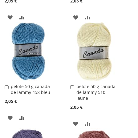
2,05 €
2,05 €
AJOUTER
AJOUTER
AJOUTER
AJOUTER
À
AU
À
AU
LA
COMPARATEUR
LA
COMPARATEUR
LISTE
LISTE
D'ACHATS
D'ACHATS
pelote 50 g canada
pelote 50 g canada
Ajouter
Ajouter
de lammy 458 bleu
de lammy 510
au
au
jaune
panier
panier
2,05 €
2,05 €
AJOUTER
AJOUTER
AJOUTER
AJOUTER
À
AU
À
AU