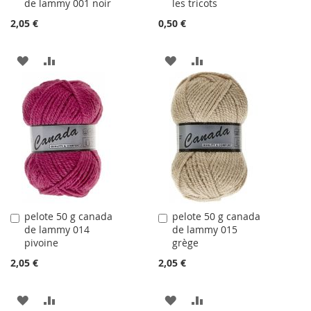
de lammy 001 noir
les tricots
au
au
panier
panier
2,05 €
0,50 €
AJOUTER
AJOUTER
AJOUTER
AJOUTER
À
AU
À
AU
LA
COMPARATEUR
LA
COMPARATEUR
LISTE
LISTE
D'ACHATS
D'ACHATS
pelote 50 g canada
pelote 50 g canada
Ajouter
Ajouter
de lammy 014
de lammy 015
au
au
pivoine
grège
panier
panier
2,05 €
2,05 €
AJOUTER
AJOUTER
AJOUTER
AJOUTER