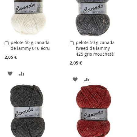
LISTE
D'ACHATS
D'ACHATS
pelote 50 g canada
pelote 50 g canada
Ajouter
Ajouter
de lammy 016 écru
tweed de lammy
au
au
425 gris moucheté
panier
panier
2,05 €
2,05 €
AJOUTER
AJOUTER
AJOUTER
AJOUTER
À
AU
À
AU
LA
COMPARATEUR
LA
COMPARATEUR
LISTE
LISTE
D'ACHATS
D'ACHATS