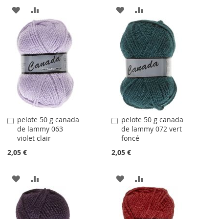
AJOUTER
AJOUTER
AJOUTER
AJOUTER
À
AU
À
AU
LA
COMPARATEUR
LA
COMPARATEUR
LISTE
LISTE
D'ACHATS
D'ACHATS
pelote 50 g canada
pelote 50 g canada
Ajouter
Ajouter
de lammy 063
de lammy 072 vert
au
au
violet clair
foncé
panier
panier
2,05 €
2,05 €
AJOUTER
AJOUTER
AJOUTER
AJOUTER
À
AU
À
AU
LA
COMPARATEUR
LA
COMPARATEUR