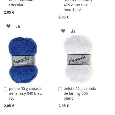
au
au
chocolat
475 vieux rose
panier
panier
moucheté
2,05 €
2,05 €
AJOUTER
AJOUTER
AJOUTER
AJOUTER
À
AU
À
AU
LA
COMPARATEUR
LA
COMPARATEUR
LISTE
LISTE
D'ACHATS
D'ACHATS
pelote 50 g canada
pelote 50 g canada
Ajouter
Ajouter
de lammy 040 bleu
de lammy 005
au
au
roy
blanc
panier
panier
2,05 €
2,05 €