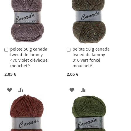
LA
COMPARATEUR
LA
COMPARATEUR
LISTE
LISTE
D'ACHATS
D'ACHATS
pelote 50 g canada
pelote 50 g canada
Ajouter
Ajouter
tweed de lammy
tweed de lammy
au
au
470 violet d'évèque
310 vert foncé
panier
panier
moucheté
moucheté
2,05 €
2,05 €
AJOUTER
AJOUTER
AJOUTER
AJOUTER
À
AU
À
AU
LA
COMPARATEUR
LA
COMPARATEUR
LISTE
LISTE
D'ACHATS
D'ACHATS