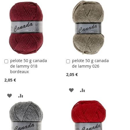
À
AU
À
AU
LA
COMPARATEUR
LA
COMPARATEUR
LISTE
LISTE
D'ACHATS
D'ACHATS
pelote 50 g canada
pelote 50 g canada
Ajouter
Ajouter
de lammy 018
de lammy 026
au
au
bordeaux
panier
panier
2,05 €
2,05 €
AJOUTER
AJOUTER
AJOUTER
AJOUTER
À
AU
À
AU
LA
COMPARATEUR
LA
COMPARATEUR
LISTE
LISTE
D'ACHATS