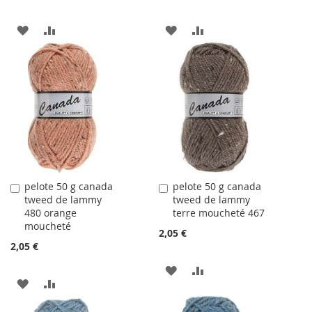
AJOUTER
AJOUTER
AJOUTER
AJOUTER
À
AU
À
AU
LA
COMPARATEUR
LA
COMPARATEUR
LISTE
LISTE
D'ACHATS
D'ACHATS
pelote 50 g canada
pelote 50 g canada
Ajouter
Ajouter
tweed de lammy
tweed de lammy
au
au
480 orange
terre moucheté 467
panier
panier
moucheté
2,05 €
2,05 €
AJOUTER
AJOUTER
AJOUTER
AJOUTER
À
AU
À
AU