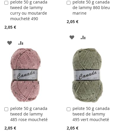
pelote 50 g canada
pelote 50 g canada
Ajouter
Ajouter
tweed de lammy
de lammy 860 bleu
au
au
curry ou moutarde
marine
panier
panier
moucheté 490
2,05 €
2,05 €
AJOUTER
AJOUTER
AJOUTER
AJOUTER
À
AU
À
AU
LA
COMPARATEUR
LA
COMPARATEUR
LISTE
LISTE
D'ACHATS
D'ACHATS
pelote 50 g canada
pelote 50 g canada
Ajouter
Ajouter
tweed de lammy
tweed de lammy
au
au
485 rose moucheté
495 vert moucheté
panier
panier
2,05 €
2,05 €