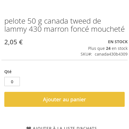
pelote 50 g canada tweed de
Passer
au
lammy 430 marron foncé moucheté
début
de
2,05 €
EN STOCK
la
Galerie
Plus que
24
en stock
d’images
SKU
canada430b4309
Qté
Ajouter au panier
AJOUTER À LA LISTE D'ACHATS