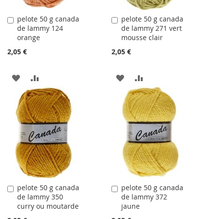
pelote 50 g canada
pelote 50 g canada
Ajouter
Ajouter
de lammy 124
de lammy 271 vert
au
au
orange
mousse clair
panier
panier
2,05 €
2,05 €
AJOUTER
AJOUTER
AJOUTER
AJOUTER
À
AU
À
AU
LA
COMPARATEUR
LA
COMPARATEUR
LISTE
LISTE
D'ACHATS
D'ACHATS
pelote 50 g canada
pelote 50 g canada
Ajouter
Ajouter
de lammy 350
de lammy 372
au
au
curry ou moutarde
jaune
panier
panier