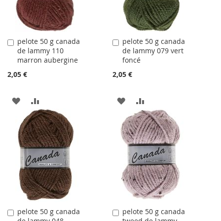
pelote 50 g canada
pelote 50 g canada
Ajouter
Ajouter
de lammy 110
de lammy 079 vert
au
au
marron aubergine
foncé
panier
panier
2,05 €
2,05 €
AJOUTER
AJOUTER
AJOUTER
AJOUTER
À
AU
À
AU
LA
COMPARATEUR
LA
COMPARATEUR
LISTE
LISTE
D'ACHATS
D'ACHATS
pelote 50 g canada
pelote 50 g canada
Ajouter
Ajouter
de lammy 048
tweed de lammy