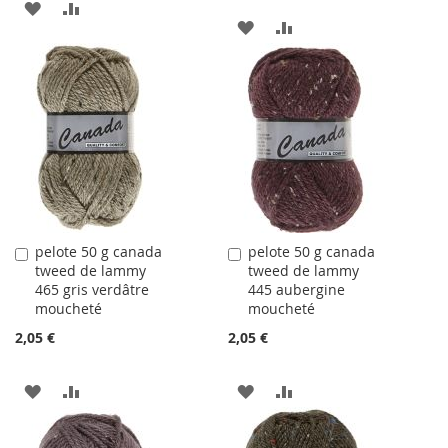
AJOUTER
AJOUTER
AJOUTER
AJOUTER
À
AU
À
AU
LA
COMPARATEUR
LA
COMPARATEUR
LISTE
LISTE
D'ACHATS
D'ACHATS
pelote 50 g canada
pelote 50 g canada
Ajouter
Ajouter
tweed de lammy
tweed de lammy
au
au
465 gris verdâtre
445 aubergine
panier
panier
moucheté
moucheté
2,05 €
2,05 €
AJOUTER
AJOUTER
AJOUTER
AJOUTER
À
AU
À
AU