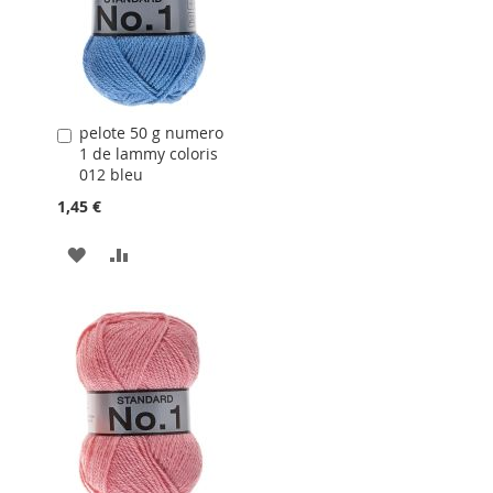
D'ACHATS
pelote 50 g numero
Ajouter
1 de lammy coloris
au
012 bleu
panier
1,45 €
AJOUTER
AJOUTER
À
AU
LA
COMPARATEUR
LISTE
D'ACHATS