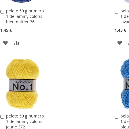
pelote 50 g numero
pelo
Ajouter
Ajou
1 de lammy coloris
1 de
au
au
bleu nattier 36
lava
panier
pani
1,45 €
1,45 €
AJOUTER
AJOUTER
AJ
À
AU
À
LA
COMPARATEUR
LA
LISTE
LIS
D'ACHATS
D'
pelote 50 g numero
pelo
Ajouter
Ajou
1 de lammy coloris
1 de
au
au
jaune 372
bleu
panier
pani