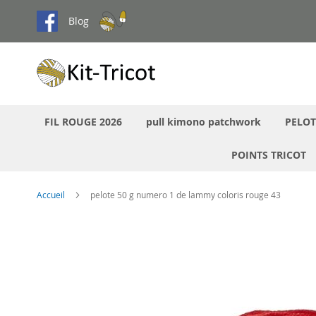
Aller
Blog
au
contenu
FIL ROUGE 2026
pull kimono patchwork
PELOT
POINTS TRICOT
Accueil
pelote 50 g numero 1 de lammy coloris rouge 43
Passer
à
la
fin
de
la
galerie