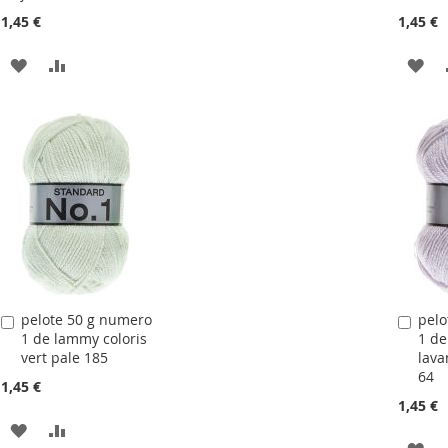
1,45 €
1,45 €
AJOUTER
AJOUTER
AJ
À
AU
À
LA
COMPARATEUR
LA
LISTE
LIS
D'ACHATS
D'
pelote 50 g numero
pelo
Ajouter
Ajou
1 de lammy coloris
1 de
au
au
vert pale 185
lava
panier
pani
64
1,45 €
1,45 €
AJOUTER
AJOUTER
AJ