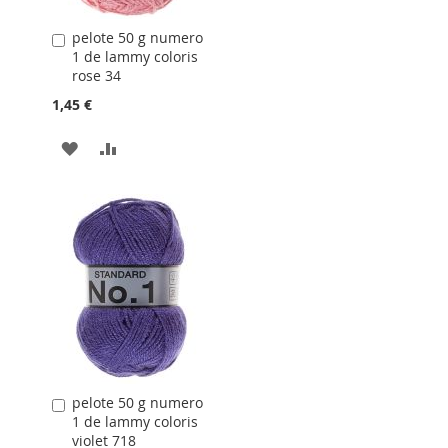
pelote 50 g numero
Ajouter
1 de lammy coloris
au
rose 34
panier
1,45 €
AJOUTER
AJOUTER
À
AU
LA
COMPARATEUR
LISTE
D'ACHATS
pelote 50 g numero
Ajouter
1 de lammy coloris
au
violet 718
panier