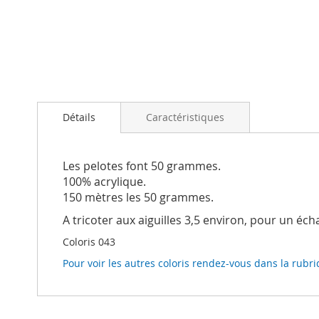
Passer
au
Détails
Caractéristiques
début
de
la
Galerie
Les pelotes font 50 grammes.
d’images
100% acrylique.
150 mètres les 50 grammes.
A tricoter aux aiguilles 3,5 environ, pour un éc
Coloris 043
Pour voir les autres coloris rendez-vous dans la rubri