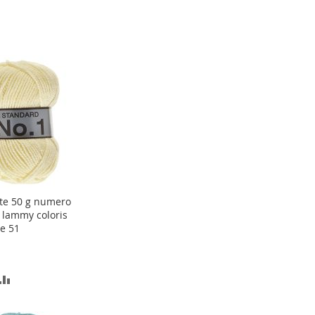
te 50 g numero
ter
 lammy coloris
e 51
er
OUTER
AJOUTER
AU