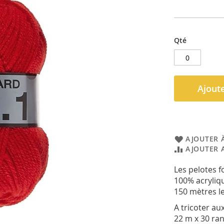
Qté
Ajoute
AJOUTER À
AJOUTER 
Les pelotes 
100% acryliq
150 mètres l
A tricoter au
22 m x 30 ra