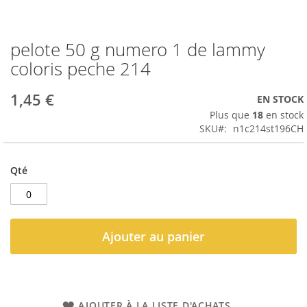
pelote 50 g numero 1 de lammy
Passer
au
coloris peche 214
début
de
1,45 €
EN STOCK
la
Galerie
Plus que
18
en stock
d’images
SKU
n1c214st196CH
Qté
Ajouter au panier
AJOUTER À LA LISTE D'ACHATS