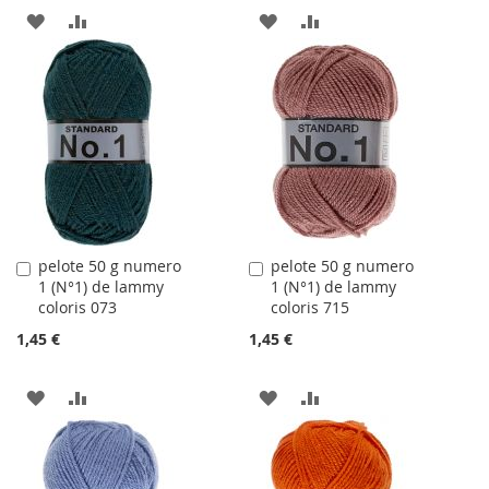
AJOUTER
AJOUTER
AJOUTER
AJOUTER
À
AU
À
AU
LA
COMPARATEUR
LA
COMPARATEUR
LISTE
LISTE
D'ACHATS
D'ACHATS
pelote 50 g numero
pelote 50 g numero
Ajouter
Ajouter
1 (N°1) de lammy
1 (N°1) de lammy
au
au
coloris 073
coloris 715
panier
panier
1,45 €
1,45 €
AJOUTER
AJOUTER
AJOUTER
AJOUTER
À
AU
À
AU
LA
COMPARATEUR
LA
COMPARATEUR