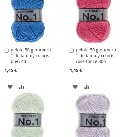
LA
COMPARATEUR
LA
COMPARATEUR
LISTE
LISTE
D'ACHATS
D'ACHATS
pelote 50 g numero
pelote 50 g numero
Ajouter
Ajouter
1 de lammy coloris
1 de lammy coloris
au
au
bleu 40
rose foncé 306
panier
panier
1,45 €
1,45 €
AJOUTER
AJOUTER
AJOUTER
AJOUTER
À
AU
À
AU
LA
COMPARATEUR
LA
COMPARATEUR
LISTE
LISTE
D'ACHATS
D'ACHATS