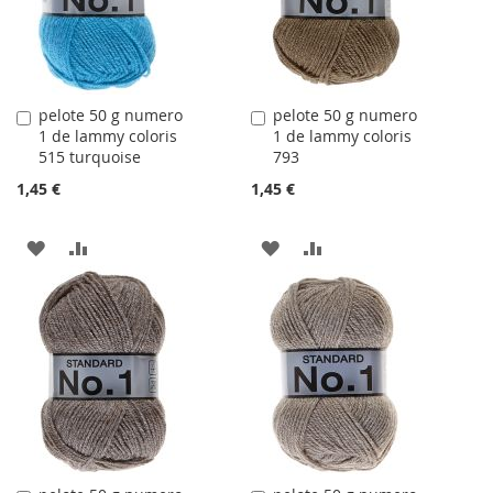
D'ACHATS
D'ACHATS
pelote 50 g numero
pelote 50 g numero
Ajouter
Ajouter
1 de lammy coloris
1 de lammy coloris
au
au
515 turquoise
793
panier
panier
1,45 €
1,45 €
AJOUTER
AJOUTER
AJOUTER
AJOUTER
À
AU
À
AU
LA
COMPARATEUR
LA
COMPARATEUR
LISTE
LISTE
D'ACHATS
D'ACHATS