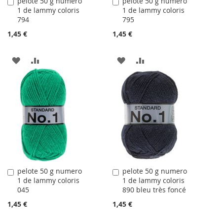
pelote 50 g numero
pelote 50 g numero
Ajouter
Ajouter
1 de lammy coloris
1 de lammy coloris
au
au
794
795
panier
panier
1,45 €
1,45 €
AJOUTER
AJOUTER
AJOUTER
AJOUTER
À
AU
À
AU
LA
COMPARATEUR
LA
COMPARATEUR
LISTE
LISTE
D'ACHATS
D'ACHATS
pelote 50 g numero
pelote 50 g numero
Ajouter
Ajouter
1 de lammy coloris
1 de lammy coloris
au
au
045
890 bleu très foncé
panier
panier
1,45 €
1,45 €