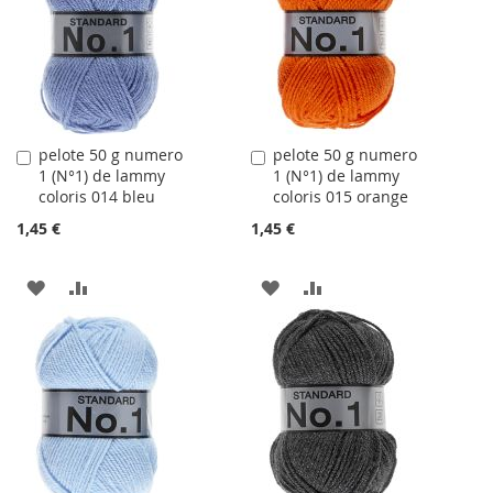
LISTE
LISTE
D'ACHATS
D'ACHATS
pelote 50 g numero
pelote 50 g numero
Ajouter
Ajouter
1 (N°1) de lammy
1 (N°1) de lammy
au
au
coloris 014 bleu
coloris 015 orange
panier
panier
1,45 €
1,45 €
AJOUTER
AJOUTER
AJOUTER
AJOUTER
À
AU
À
AU
LA
COMPARATEUR
LA
COMPARATEUR
LISTE
LISTE
D'ACHATS
D'ACHATS