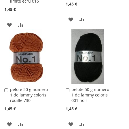
limite écru 016
1,45 €
1,45 €
AJOUTER
AJOUTER
AJOUTER
AJOUTER
À
AU
À
AU
LA
COMPARATEUR
LA
COMPARATEUR
LISTE
LISTE
D'ACHATS
D'ACHATS
pelote 50 g numero
pelote 50 g numero
Ajouter
Ajouter
1 de lammy coloris
1 de lammy coloris
au
au
rouille 730
001 noir
panier
panier
1,45 €
1,45 €
AJOUTER
AJOUTER
AJOUTER
AJOUTER