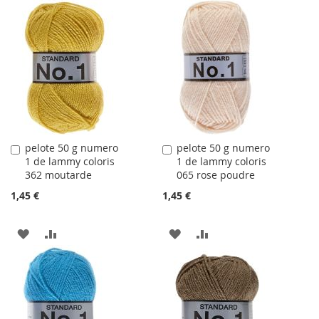
À
AU
À
AU
LA
COMPARATEUR
LA
COMPARATEUR
LISTE
LISTE
D'ACHATS
D'ACHATS
pelote 50 g numero
pelote 50 g numero
Ajouter
Ajouter
1 de lammy coloris
1 de lammy coloris
au
au
362 moutarde
065 rose poudre
panier
panier
1,45 €
1,45 €
AJOUTER
AJOUTER
AJOUTER
AJOUTER
À
AU
À
AU
LA
COMPARATEUR
LA
COMPARATEUR
LISTE
LISTE