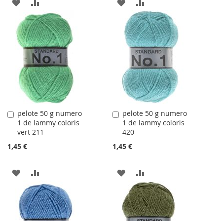
AJOUTER
AJOUTER
AJOUTER
AJOUTER
À
AU
À
AU
LA
COMPARATEUR
LA
COMPARATEUR
LISTE
LISTE
D'ACHATS
D'ACHATS
pelote 50 g numero
pelote 50 g numero
Ajouter
Ajouter
1 de lammy coloris
1 de lammy coloris
au
au
vert 211
420
panier
panier
1,45 €
1,45 €
AJOUTER
AJOUTER
AJOUTER
AJOUTER
À
AU
À
AU
LA
COMPARATEUR
LA
COMPARATEUR