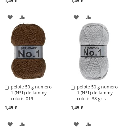
1,45 €
1,45 €
AJOUTER
AJOUTER
AJOUTER
AJOUTER
À
AU
À
AU
LA
COMPARATEUR
LA
COMPARATEUR
LISTE
LISTE
D'ACHATS
D'ACHATS
pelote 50 g numero
pelote 50 g numero
Ajouter
Ajouter
1 (N°1) de lammy
1 (N°1) de lammy
au
au
coloris 019
coloris 38 gris
panier
panier
1,45 €
1,45 €
AJOUTER
AJOUTER
AJOUTER
AJOUTER
À
AU
À
AU