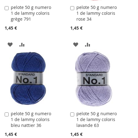
pelote 50 g numero
pelote 50 g numero
Ajouter
Ajouter
1 de lammy coloris
1 de lammy coloris
au
au
grège 791
rose 34
panier
panier
1,45 €
1,45 €
AJOUTER
AJOUTER
AJOUTER
AJOUTER
À
AU
À
AU
LA
COMPARATEUR
LA
COMPARATEUR
LISTE
LISTE
D'ACHATS
D'ACHATS
pelote 50 g numero
pelote 50 g numero
Ajouter
Ajouter
1 de lammy coloris
1 de lammy coloris
au
au
bleu nattier 36
lavande 63
panier
panier
1,45 €
1,45 €