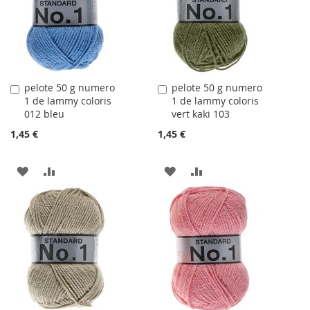
LISTE
LISTE
D'ACHATS
D'ACHATS
pelote 50 g numero
pelote 50 g numero
Ajouter
Ajouter
1 de lammy coloris
1 de lammy coloris
au
au
012 bleu
vert kaki 103
panier
panier
1,45 €
1,45 €
AJOUTER
AJOUTER
AJOUTER
AJOUTER
À
AU
À
AU
LA
COMPARATEUR
LA
COMPARATEUR
LISTE
LISTE
D'ACHATS
D'ACHATS