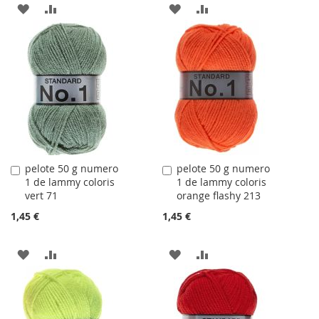
AJOUTER
AJOUTER
AJOUTER
AJOUTER
À
AU
À
AU
LA
COMPARATEUR
LA
COMPARATEUR
LISTE
LISTE
D'ACHATS
D'ACHATS
pelote 50 g numero
pelote 50 g numero
Ajouter
Ajouter
1 de lammy coloris
1 de lammy coloris
au
au
vert 71
orange flashy 213
panier
panier
1,45 €
1,45 €
AJOUTER
AJOUTER
AJOUTER
AJOUTER
À
AU
À
AU
LA
COMPARATEUR
LA
COMPARATEUR