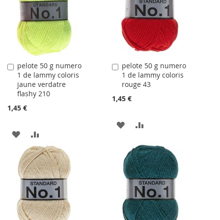
LISTE
LISTE
D'ACHATS
D'ACHATS
pelote 50 g numero
pelote 50 g numero
Ajouter
Ajouter
1 de lammy coloris
1 de lammy coloris
au
au
jaune verdatre
rouge 43
panier
panier
flashy 210
1,45 €
1,45 €
AJOUTER
AJOUTER
AJOUTER
AJOUTER
À
AU
À
AU
LA
COMPARATEUR
LA
COMPARATEUR
LISTE
LISTE
D'ACHATS
D'ACHATS