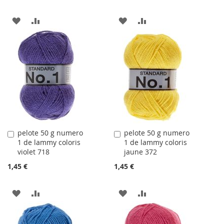
AJOUTER
AJOUTER
AJOUTER
AJOUTER
À
AU
À
AU
LA
COMPARATEUR
LA
COMPARATEUR
LISTE
LISTE
D'ACHATS
D'ACHATS
pelote 50 g numero
pelote 50 g numero
Ajouter
Ajouter
1 de lammy coloris
1 de lammy coloris
au
au
violet 718
jaune 372
panier
panier
1,45 €
1,45 €
AJOUTER
AJOUTER
AJOUTER
AJOUTER
À
AU
À
AU