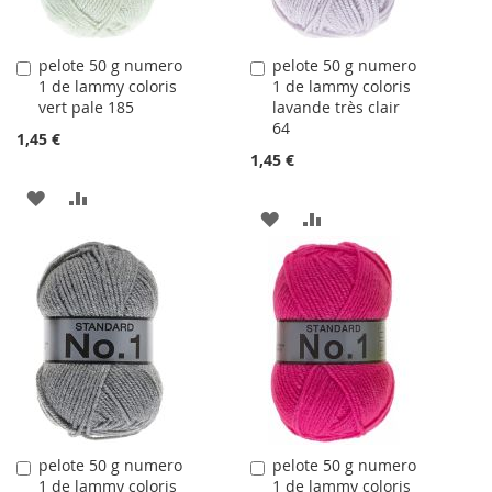
pelote 50 g numero
pelote 50 g numero
Ajouter
Ajouter
1 de lammy coloris
1 de lammy coloris
au
au
vert pale 185
lavande très clair
panier
panier
64
1,45 €
1,45 €
AJOUTER
AJOUTER
AJOUTER
AJOUTER
À
AU
À
AU
LA
COMPARATEUR
LA
COMPARATEUR
LISTE
LISTE
D'ACHATS
D'ACHATS
pelote 50 g numero
pelote 50 g numero
Ajouter
Ajouter
1 de lammy coloris
1 de lammy coloris
au
au