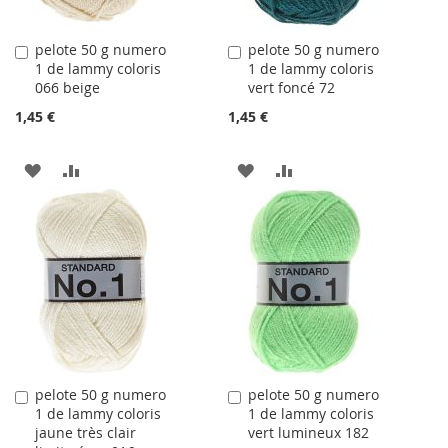
pelote 50 g numero
pelote 50 g numero
Ajouter
Ajouter
1 de lammy coloris
1 de lammy coloris
au
au
066 beige
vert foncé 72
panier
panier
1,45 €
1,45 €
AJOUTER
AJOUTER
AJOUTER
AJOUTER
À
AU
À
AU
LA
COMPARATEUR
LA
COMPARATEUR
LISTE
LISTE
D'ACHATS
D'ACHATS
pelote 50 g numero
pelote 50 g numero
Ajouter
Ajouter
1 de lammy coloris
1 de lammy coloris
au
au
jaune très clair
vert lumineux 182
panier
panier