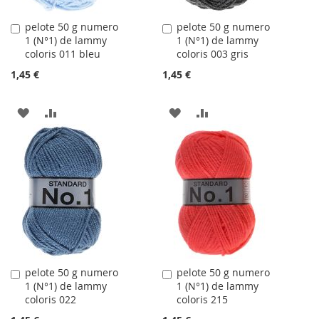
pelote 50 g numero
pelote 50 g numero
Ajouter
Ajouter
1 (N°1) de lammy
1 (N°1) de lammy
au
au
coloris 011 bleu
coloris 003 gris
panier
panier
1,45 €
1,45 €
AJOUTER
AJOUTER
AJOUTER
AJOUTER
À
AU
À
AU
LA
COMPARATEUR
LA
COMPARATEUR
LISTE
LISTE
D'ACHATS
D'ACHATS
pelote 50 g numero
pelote 50 g numero
Ajouter
Ajouter
1 (N°1) de lammy
1 (N°1) de lammy
au
au
coloris 022
coloris 215
panier
panier