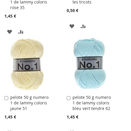
1 de lammy coloris
les tricots
au
au
rose 35
panier
panier
0,50 €
1,45 €
AJOUTER
AJOUTER
AJOUTER
AJOUTER
À
AU
À
AU
LA
COMPARATEUR
LA
COMPARATEUR
LISTE
LISTE
D'ACHATS
D'ACHATS
pelote 50 g numero
pelote 50 g numero
Ajouter
Ajouter
1 de lammy coloris
1 de lammy coloris
au
au
jaune 51
bleu vert tendre 62
panier
panier
1,45 €
1,45 €