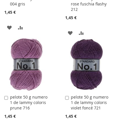
004 gris
rose fuschia flashy
panier
panier
212
1,45 €
1,45 €
AJOUTER
AJOUTER
AJOUTER
AJOUTER
À
AU
À
AU
LA
COMPARATEUR
LA
COMPARATEUR
LISTE
LISTE
D'ACHATS
D'ACHATS
pelote 50 g numero
pelote 50 g numero
Ajouter
Ajouter
1 de lammy coloris
1 de lammy coloris
au
au
prune 716
violet foncé 721
panier
panier
1,45 €
1,45 €