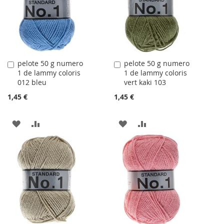
LISTE
LISTE
D'ACHATS
D'ACHATS
pelote 50 g numero
pelote 50 g numero
Ajouter
Ajouter
1 de lammy coloris
1 de lammy coloris
au
au
012 bleu
vert kaki 103
panier
panier
1,45 €
1,45 €
AJOUTER
AJOUTER
AJOUTER
AJOUTER
À
AU
À
AU
LA
COMPARATEUR
LA
COMPARATEUR
LISTE
LISTE
D'ACHATS
D'ACHATS