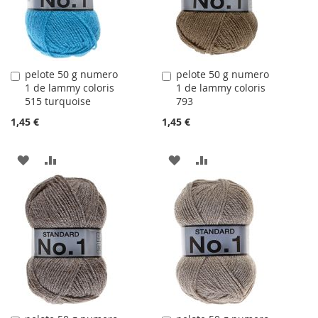
D'ACHATS
D'ACHATS
pelote 50 g numero
pelote 50 g numero
Ajouter
Ajouter
1 de lammy coloris
1 de lammy coloris
au
au
515 turquoise
793
panier
panier
1,45 €
1,45 €
AJOUTER
AJOUTER
AJOUTER
AJOUTER
À
AU
À
AU
LA
COMPARATEUR
LA
COMPARATEUR
LISTE
LISTE
D'ACHATS
D'ACHATS