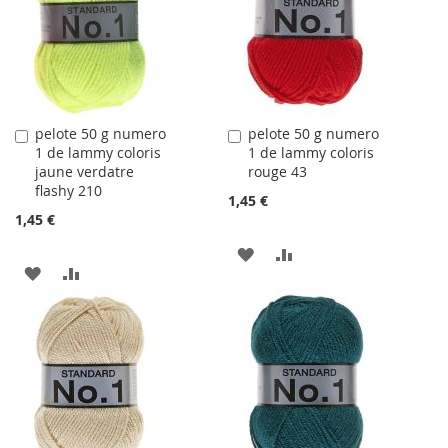
LISTE
LISTE
D'ACHATS
D'ACHATS
pelote 50 g numero
pelote 50 g numero
Ajouter
Ajouter
1 de lammy coloris
1 de lammy coloris
au
au
jaune verdatre
rouge 43
panier
panier
flashy 210
1,45 €
1,45 €
AJOUTER
AJOUTER
AJOUTER
AJOUTER
À
AU
À
AU
LA
COMPARATEUR
LA
COMPARATEUR
LISTE
LISTE
D'ACHATS
D'ACHATS