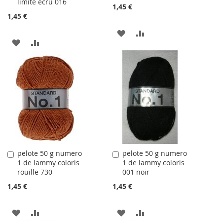
limite écru 016
1,45 €
1,45 €
AJOUTER
AJOUTER
AJOUTER
AJOUTER
À
AU
À
AU
LA
COMPARATEUR
LA
COMPARATEUR
LISTE
LISTE
D'ACHATS
D'ACHATS
pelote 50 g numero
pelote 50 g numero
Ajouter
Ajouter
1 de lammy coloris
1 de lammy coloris
au
au
rouille 730
001 noir
panier
panier
1,45 €
1,45 €
AJOUTER
AJOUTER
AJOUTER
AJOUTER