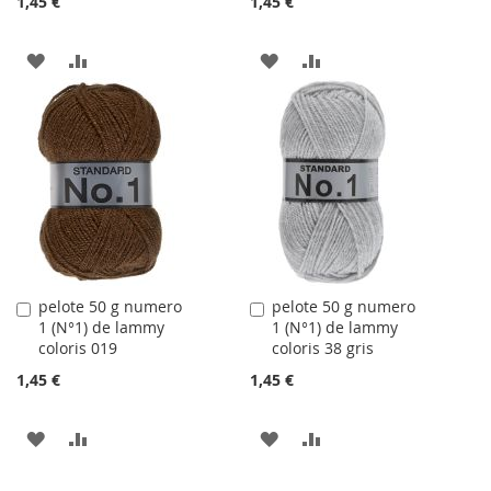
1,45 €
1,45 €
AJOUTER
AJOUTER
AJOUTER
AJOUTER
À
AU
À
AU
LA
COMPARATEUR
LA
COMPARATEUR
LISTE
LISTE
D'ACHATS
D'ACHATS
pelote 50 g numero
pelote 50 g numero
Ajouter
Ajouter
1 (N°1) de lammy
1 (N°1) de lammy
au
au
coloris 019
coloris 38 gris
panier
panier
1,45 €
1,45 €
AJOUTER
AJOUTER
AJOUTER
AJOUTER
À
AU
À
AU