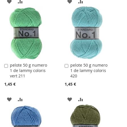
AJOUTER
AJOUTER
AJOUTER
AJOUTER
À
AU
À
AU
LA
COMPARATEUR
LA
COMPARATEUR
LISTE
LISTE
D'ACHATS
D'ACHATS
pelote 50 g numero
pelote 50 g numero
Ajouter
Ajouter
1 de lammy coloris
1 de lammy coloris
au
au
vert 211
420
panier
panier
1,45 €
1,45 €
AJOUTER
AJOUTER
AJOUTER
AJOUTER
À
AU
À
AU
LA
COMPARATEUR
LA
COMPARATEUR