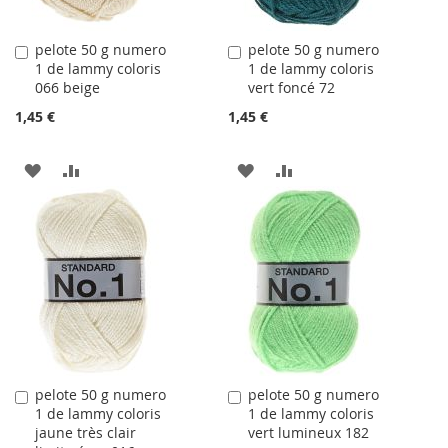
pelote 50 g numero
pelote 50 g numero
Ajouter
Ajouter
1 de lammy coloris
1 de lammy coloris
au
au
066 beige
vert foncé 72
panier
panier
1,45 €
1,45 €
AJOUTER
AJOUTER
AJOUTER
AJOUTER
À
AU
À
AU
LA
COMPARATEUR
LA
COMPARATEUR
LISTE
LISTE
D'ACHATS
D'ACHATS
pelote 50 g numero
pelote 50 g numero
Ajouter
Ajouter
1 de lammy coloris
1 de lammy coloris
au
au
jaune très clair
vert lumineux 182
panier
panier