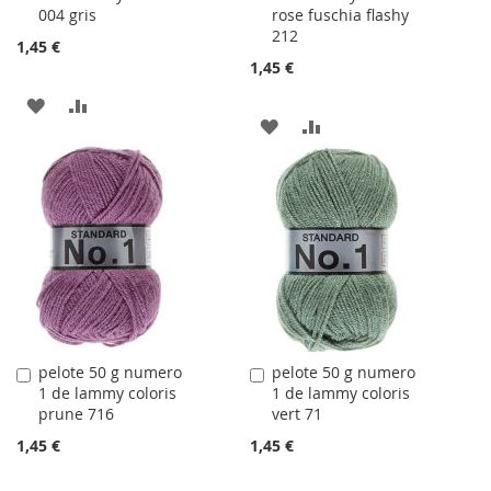
004 gris
rose fuschia flashy
panier
panier
212
1,45 €
1,45 €
AJOUTER
AJOUTER
AJOUTER
AJOUTER
À
AU
À
AU
LA
COMPARATEUR
LA
COMPARATEUR
LISTE
LISTE
D'ACHATS
D'ACHATS
pelote 50 g numero
pelote 50 g numero
Ajouter
Ajouter
1 de lammy coloris
1 de lammy coloris
au
au
prune 716
vert 71
panier
panier
1,45 €
1,45 €