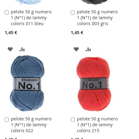
pelote 50 g numero
pelote 50 g numero
Ajouter
Ajouter
1 (N°1) de lammy
1 (N°1) de lammy
au
au
coloris 011 bleu
coloris 003 gris
panier
panier
1,45 €
1,45 €
AJOUTER
AJOUTER
AJOUTER
AJOUTER
À
AU
À
AU
LA
COMPARATEUR
LA
COMPARATEUR
LISTE
LISTE
D'ACHATS
D'ACHATS
pelote 50 g numero
pelote 50 g numero
Ajouter
Ajouter
1 (N°1) de lammy
1 (N°1) de lammy
au
au
coloris 022
coloris 215
panier
panier