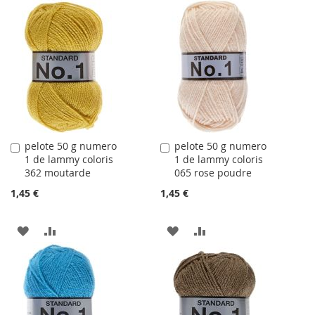
À
AU
À
AU
LA
COMPARATEUR
LA
COMPARATEUR
LISTE
LISTE
D'ACHATS
D'ACHATS
pelote 50 g numero
pelote 50 g numero
Ajouter
Ajouter
1 de lammy coloris
1 de lammy coloris
au
au
362 moutarde
065 rose poudre
panier
panier
1,45 €
1,45 €
AJOUTER
AJOUTER
AJOUTER
AJOUTER
À
AU
À
AU
LA
COMPARATEUR
LA
COMPARATEUR
LISTE
LISTE