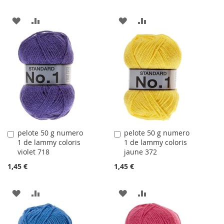
AJOUTER
AJOUTER
AJOUTER
AJOUTER
À
AU
À
AU
LA
COMPARATEUR
LA
COMPARATEUR
LISTE
LISTE
D'ACHATS
D'ACHATS
pelote 50 g numero
pelote 50 g numero
Ajouter
Ajouter
1 de lammy coloris
1 de lammy coloris
au
au
violet 718
jaune 372
panier
panier
1,45 €
1,45 €
AJOUTER
AJOUTER
AJOUTER
AJOUTER
À
AU
À
AU