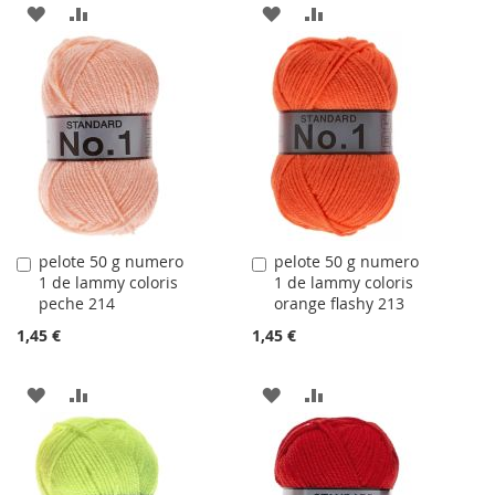
AJOUTER
AJOUTER
AJOUTER
AJOUTER
À
AU
À
AU
LA
COMPARATEUR
LA
COMPARATEUR
LISTE
LISTE
D'ACHATS
D'ACHATS
pelote 50 g numero
pelote 50 g numero
Ajouter
Ajouter
1 de lammy coloris
1 de lammy coloris
au
au
peche 214
orange flashy 213
panier
panier
1,45 €
1,45 €
AJOUTER
AJOUTER
AJOUTER
AJOUTER
À
AU
À
AU
LA
COMPARATEUR
LA
COMPARATEUR