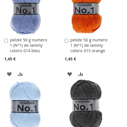
LISTE
LISTE
D'ACHATS
D'ACHATS
pelote 50 g numero
pelote 50 g numero
Ajouter
Ajouter
1 (N°1) de lammy
1 (N°1) de lammy
au
au
coloris 014 bleu
coloris 015 orange
panier
panier
1,45 €
1,45 €
AJOUTER
AJOUTER
AJOUTER
AJOUTER
À
AU
À
AU
LA
COMPARATEUR
LA
COMPARATEUR
LISTE
LISTE
D'ACHATS
D'ACHATS