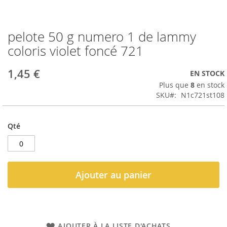
pelote 50 g numero 1 de lammy
Passer
au
coloris violet foncé 721
début
de
1,45 €
EN STOCK
la
Galerie
Plus que
8
en stock
d’images
SKU
N1c721st108
Qté
Ajouter au panier
AJOUTER À LA LISTE D'ACHATS