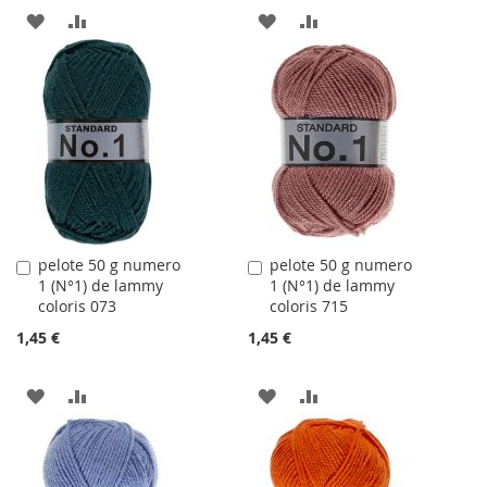
AJOUTER
AJOUTER
AJOUTER
AJOUTER
À
AU
À
AU
LA
COMPARATEUR
LA
COMPARATEUR
LISTE
LISTE
D'ACHATS
D'ACHATS
pelote 50 g numero
pelote 50 g numero
Ajouter
Ajouter
1 (N°1) de lammy
1 (N°1) de lammy
au
au
coloris 073
coloris 715
panier
panier
1,45 €
1,45 €
AJOUTER
AJOUTER
AJOUTER
AJOUTER
À
AU
À
AU
LA
COMPARATEUR
LA
COMPARATEUR