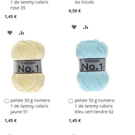
1 de lammy coloris
les tricots
au
au
rose 35
panier
panier
0,50 €
1,45 €
AJOUTER
AJOUTER
AJOUTER
AJOUTER
À
AU
À
AU
LA
COMPARATEUR
LA
COMPARATEUR
LISTE
LISTE
D'ACHATS
D'ACHATS
pelote 50 g numero
pelote 50 g numero
Ajouter
Ajouter
1 de lammy coloris
1 de lammy coloris
au
au
jaune 51
bleu vert tendre 62
panier
panier
1,45 €
1,45 €