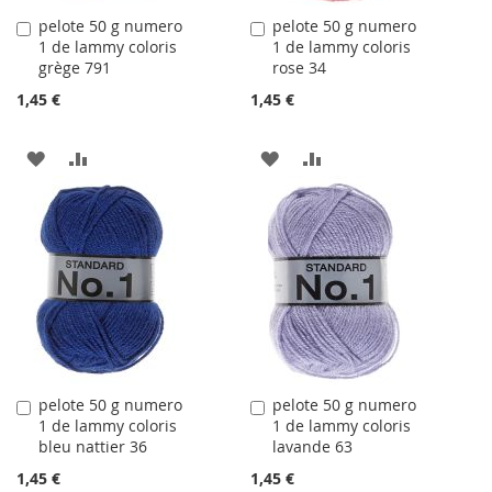
pelote 50 g numero
pelote 50 g numero
Ajouter
Ajouter
1 de lammy coloris
1 de lammy coloris
au
au
grège 791
rose 34
panier
panier
1,45 €
1,45 €
AJOUTER
AJOUTER
AJOUTER
AJOUTER
À
AU
À
AU
LA
COMPARATEUR
LA
COMPARATEUR
LISTE
LISTE
D'ACHATS
D'ACHATS
pelote 50 g numero
pelote 50 g numero
Ajouter
Ajouter
1 de lammy coloris
1 de lammy coloris
au
au
bleu nattier 36
lavande 63
panier
panier
1,45 €
1,45 €