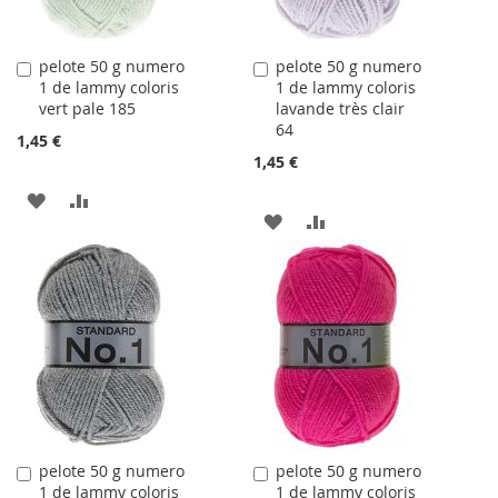
pelote 50 g numero
pelote 50 g numero
Ajouter
Ajouter
1 de lammy coloris
1 de lammy coloris
au
au
vert pale 185
lavande très clair
panier
panier
64
1,45 €
1,45 €
AJOUTER
AJOUTER
AJOUTER
AJOUTER
À
AU
À
AU
LA
COMPARATEUR
LA
COMPARATEUR
LISTE
LISTE
D'ACHATS
D'ACHATS
pelote 50 g numero
pelote 50 g numero
Ajouter
Ajouter
1 de lammy coloris
1 de lammy coloris
au
au