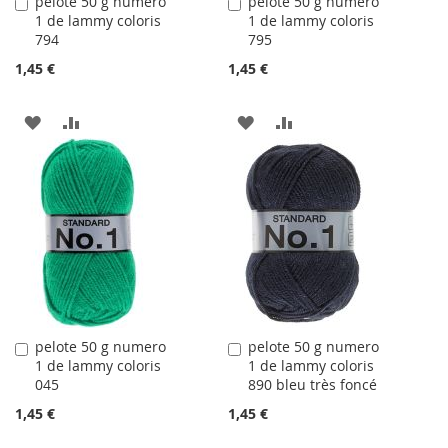
pelote 50 g numero
pelote 50 g numero
Ajouter
Ajouter
1 de lammy coloris
1 de lammy coloris
au
au
794
795
panier
panier
1,45 €
1,45 €
AJOUTER
AJOUTER
AJOUTER
AJOUTER
À
AU
À
AU
LA
COMPARATEUR
LA
COMPARATEUR
LISTE
LISTE
D'ACHATS
D'ACHATS
pelote 50 g numero
pelote 50 g numero
Ajouter
Ajouter
1 de lammy coloris
1 de lammy coloris
au
au
045
890 bleu très foncé
panier
panier
1,45 €
1,45 €