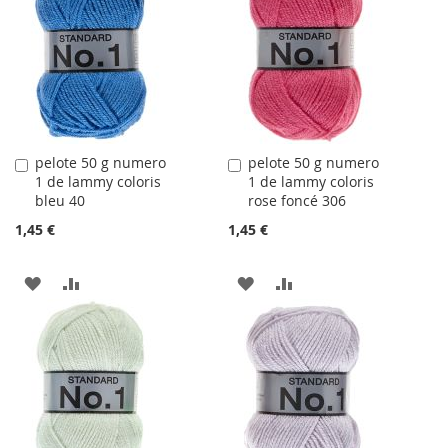
LA
COMPARATEUR
LA
COMPARATEUR
LISTE
LISTE
D'ACHATS
D'ACHATS
pelote 50 g numero
pelote 50 g numero
Ajouter
Ajouter
1 de lammy coloris
1 de lammy coloris
au
au
bleu 40
rose foncé 306
panier
panier
1,45 €
1,45 €
AJOUTER
AJOUTER
AJOUTER
AJOUTER
À
AU
À
AU
LA
COMPARATEUR
LA
COMPARATEUR
LISTE
LISTE
D'ACHATS
D'ACHATS