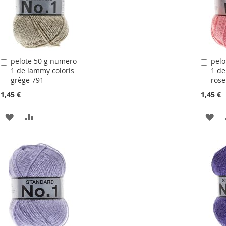
D'ACHATS
D'
pelote 50 g numero
pelo
Ajouter
Ajou
1 de lammy coloris
1 de
au
au
grège 791
rose
panier
pani
1,45 €
1,45 €
AJOUTER
AJOUTER
AJ
À
AU
À
LA
COMPARATEUR
LA
LISTE
LIS
D'ACHATS
D'