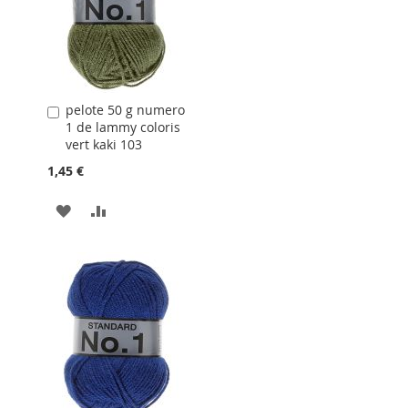
D'ACHATS
pelote 50 g numero
Ajouter
1 de lammy coloris
au
vert kaki 103
panier
1,45 €
AJOUTER
AJOUTER
À
AU
LA
COMPARATEUR
LISTE
D'ACHATS