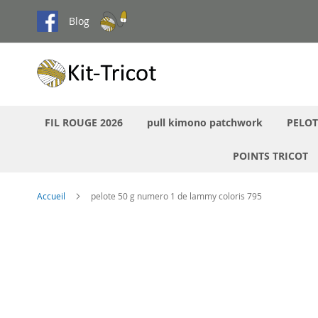
Aller
Blog
au
contenu
FIL ROUGE 2026
pull kimono patchwork
PELOT
POINTS TRICOT
Accueil
pelote 50 g numero 1 de lammy coloris 795
Passer
à
la
fin
de
la
galerie