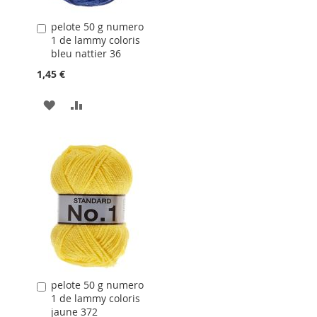
pelote 50 g numero
Ajouter
1 de lammy coloris
au
bleu nattier 36
panier
1,45 €
AJOUTER
AJOUTER
À
AU
LA
COMPARATEUR
LISTE
D'ACHATS
pelote 50 g numero
Ajouter
1 de lammy coloris
au
jaune 372
panier