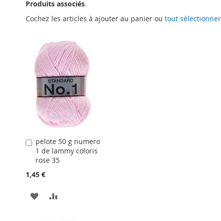
Produits associés
Cochez les articles à ajouter au panier ou
tout sélectionner
pelote 50 g numero
Ajouter
1 de lammy coloris
au
rose 35
panier
1,45 €
AJOUTER
AJOUTER
À
AU