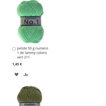
LA
COMPARATEUR
LISTE
D'ACHATS
pelote 50 g numero
Ajouter
1 de lammy coloris
au
vert 211
panier
1,45 €
AJOUTER
AJOUTER
À
AU
LA
COMPARATEUR
LISTE