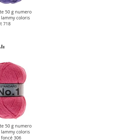
te 50 g numero
ter
 lammy coloris
et 718
er
OUTER
AJOUTER
AU
COMPARATEUR
TE
ACHATS
te 50 g numero
ter
 lammy coloris
 foncé 306
er