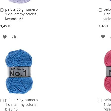
pelote 50 g numero
pelo
Ajouter
Ajou
1 de lammy coloris
1 de
au
au
lavande 63
viol
panier
pani
1,45 €
1,45 €
AJOUTER
AJOUTER
AJ
À
AU
À
LA
COMPARATEUR
LA
LISTE
LIS
D'ACHATS
D'
pelote 50 g numero
pelo
Ajouter
Ajou
1 de lammy coloris
1 de
au
au
bleu 40
rose
panier
pani