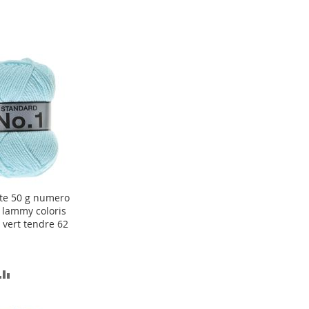
te 50 g numero
ter
 lammy coloris
 vert tendre 62
er
OUTER
AJOUTER
AU