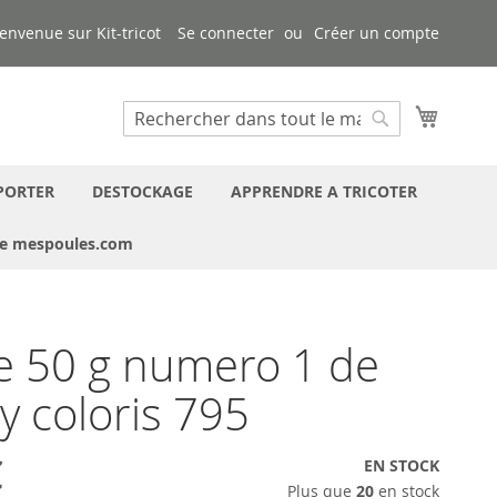
envenue sur Kit-tricot
Se connecter
Créer un compte
Mon pa
Chercher
Chercher
PORTER
DESTOCKAGE
APPRENDRE A TRICOTER
ue mespoules.com
e 50 g numero 1 de
 coloris 795
€
EN STOCK
Plus que
20
en stock