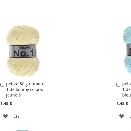
pelote 50 g numero
pelo
Ajouter
Ajou
1 de lammy coloris
1 de
au
au
jaune 51
bleu
panier
pani
1,45 €
1,45 €
AJOUTER
AJOUTER
AJ
À
AU
À