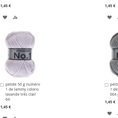
1,45 €
1,45 €
AJOUTER
AJOUTER
AJ
À
AU
À
LA
COMPARATEUR
LA
LISTE
LIS
D'ACHATS
D'
pelote 50 g numero
pelo
Ajouter
Ajou
1 de lammy coloris
1 de
au
au
lavande très clair
004 
panier
pani
64
1,45 €
1,45 €
AJ
AJOUTER
AJOUTER