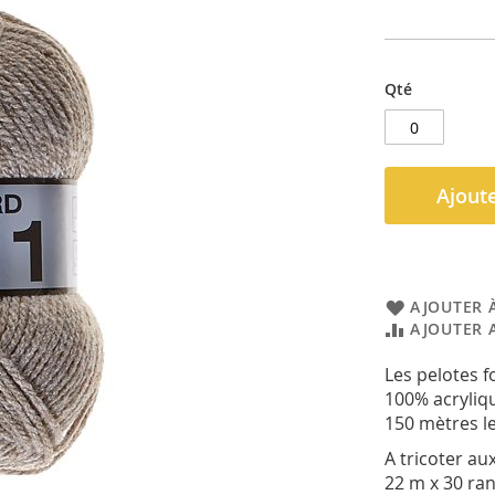
Qté
Ajoute
AJOUTER À
AJOUTER 
Les pelotes 
100% acryliq
150 mètres l
A tricoter au
22 m x 30 ra