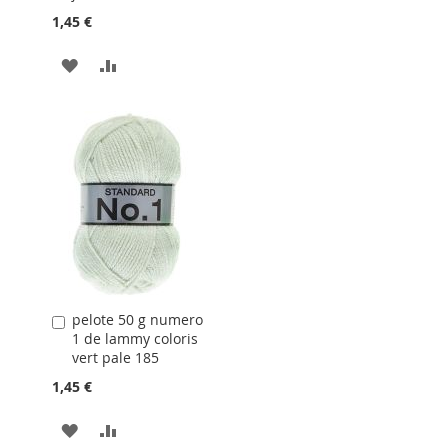
1,45 €
AJOUTER
AJOUTER
À
AU
LA
COMPARATEUR
LISTE
D'ACHATS
pelote 50 g numero
Ajouter
1 de lammy coloris
au
vert pale 185
panier
1,45 €
AJOUTER
AJOUTER