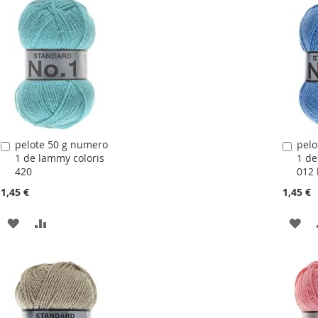
LA
COMPARATEUR
LA
LISTE
LIS
D'ACHATS
D'
pelote 50 g numero
pelo
Ajouter
Ajou
1 de lammy coloris
1 de
au
au
420
012 
panier
pani
1,45 €
1,45 €
AJOUTER
AJOUTER
AJ
À
AU
À
LA
COMPARATEUR
LA
LISTE
LIS