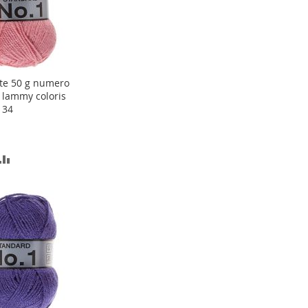
ACHATS
te 50 g numero
ter
 lammy coloris
 34
er
OUTER
AJOUTER
AU
COMPARATEUR
TE
ACHATS