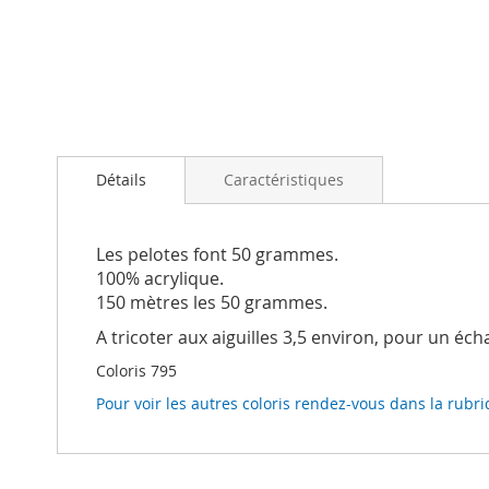
Passer
au
Détails
Caractéristiques
début
de
la
Galerie
Les pelotes font 50 grammes.
d’images
100% acrylique.
150 mètres les 50 grammes.
A tricoter aux aiguilles 3,5 environ, pour un éc
Coloris 795
Pour voir les autres coloris rendez-vous dans la rubri