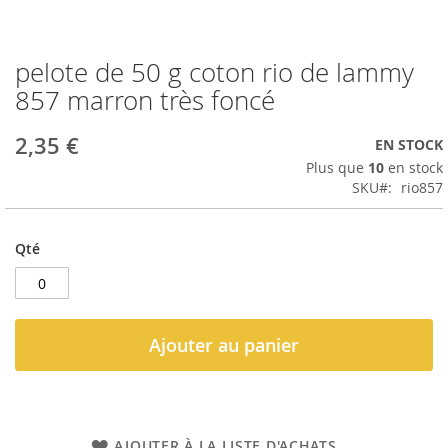
pelote de 50 g coton rio de lammy
Passer
au
857 marron très foncé
début
de
2,35 €
EN STOCK
la
Galerie
Plus que
10
en stock
d’images
SKU
rio857
Qté
Ajouter au panier
AJOUTER À LA LISTE D'ACHATS