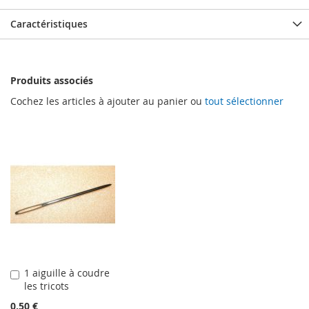
Caractéristiques
Produits associés
Cochez les articles à ajouter au panier ou
tout sélectionner
1 aiguille à coudre
Ajouter
les tricots
au
panier
0,50 €