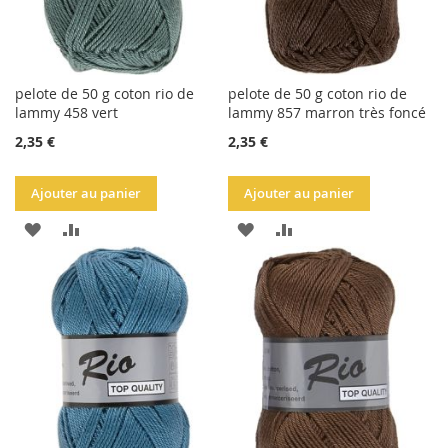
pelote de 50 g coton rio de
pelote de 50 g coton rio de
lammy 458 vert
lammy 857 marron très foncé
2,35 €
2,35 €
Ajouter au panier
Ajouter au panier
AJOUTER
AJOUTER
AJOUTER
AJOUTER
À
AU
À
AU
LA
COMPARATEUR
LA
COMPARATEUR
LISTE
LISTE
D'ACHATS
D'ACHATS