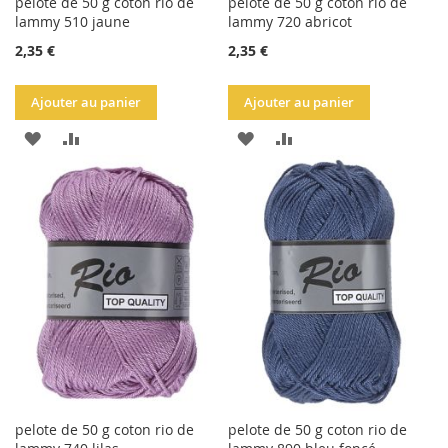
pelote de 50 g coton rio de
pelote de 50 g coton rio de
lammy 510 jaune
lammy 720 abricot
2,35 €
2,35 €
Ajouter au panier
Ajouter au panier
AJOUTER
AJOUTER
AJOUTER
AJOUTER
À
AU
À
AU
LA
COMPARATEUR
LA
COMPARATEUR
LISTE
LISTE
D'ACHATS
D'ACHATS
pelote de 50 g coton rio de
pelote de 50 g coton rio de