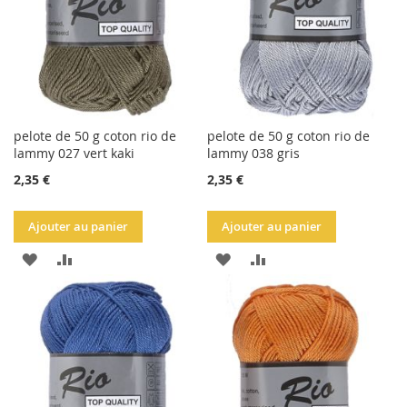
pelote de 50 g coton rio de
pelote de 50 g coton rio de
lammy 027 vert kaki
lammy 038 gris
2,35 €
2,35 €
Ajouter au panier
Ajouter au panier
AJOUTER
AJOUTER
AJOUTER
AJOUTER
À
AU
À
AU
LA
COMPARATEUR
LA
COMPARATEUR
LISTE
LISTE
D'ACHATS
D'ACHATS