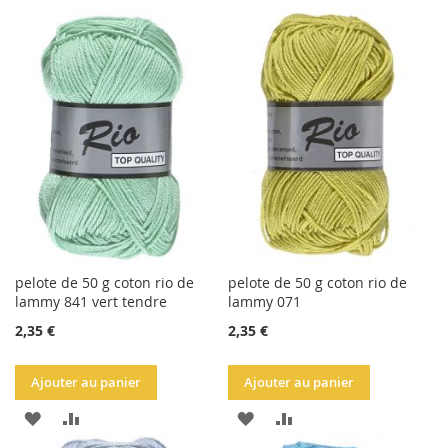
À
AU
À
AU
LA
COMPARATEUR
LA
COMPARATEUR
LISTE
LISTE
D'ACHATS
D'ACHATS
pelote de 50 g coton rio de
pelote de 50 g coton rio de
lammy 841 vert tendre
lammy 071
2,35 €
2,35 €
Ajouter au panier
Ajouter au panier
AJOUTER
AJOUTER
AJOUTER
AJOUTER