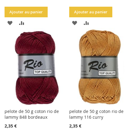
Ajouter au panier
Ajouter au panier
AJOUTER
AJOUTER
AJOUTER
AJOUTER
À
AU
À
AU
LA
COMPARATEUR
LA
COMPARATEUR
LISTE
LISTE
D'ACHATS
D'ACHATS
pelote de 50 g coton rio de
pelote de 50 g coton rio de
lammy 848 bordeaux
lammy 116 curry
2,35 €
2,35 €