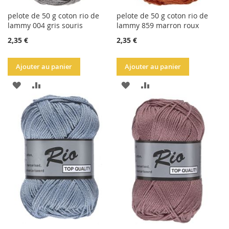
pelote de 50 g coton rio de
pelote de 50 g coton rio de
lammy 004 gris souris
lammy 859 marron roux
2,35 €
2,35 €
Ajouter au panier
Ajouter au panier
AJOUTER
AJOUTER
AJOUTER
AJOUTER
À
AU
À
AU
LA
COMPARATEUR
LA
COMPARATEUR
LISTE
LISTE
D'ACHATS
D'ACHATS