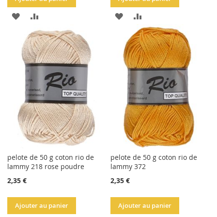
AJOUTER
AJOUTER
AJOUTER
AJOUTER
À
AU
À
AU
LA
COMPARATEUR
LA
COMPARATEUR
LISTE
LISTE
D'ACHATS
D'ACHATS
pelote de 50 g coton rio de
pelote de 50 g coton rio de
lammy 218 rose poudre
lammy 372
2,35 €
2,35 €
Ajouter au panier
Ajouter au panier