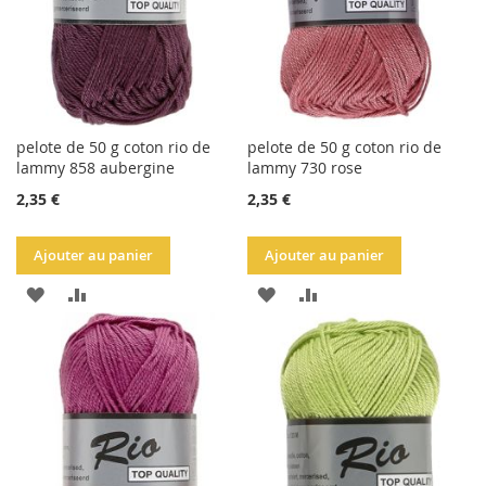
pelote de 50 g coton rio de
pelote de 50 g coton rio de
lammy 858 aubergine
lammy 730 rose
2,35 €
2,35 €
Ajouter au panier
Ajouter au panier
AJOUTER
AJOUTER
AJOUTER
AJOUTER
À
AU
À
AU
LA
COMPARATEUR
LA
COMPARATEUR
LISTE
LISTE
D'ACHATS
D'ACHATS