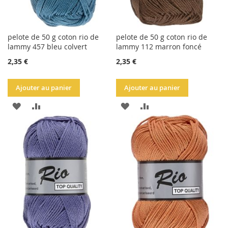
pelote de 50 g coton rio de
pelote de 50 g coton rio de
lammy 457 bleu colvert
lammy 112 marron foncé
2,35 €
2,35 €
Ajouter au panier
Ajouter au panier
AJOUTER
AJOUTER
AJOUTER
AJOUTER
À
AU
À
AU
LA
COMPARATEUR
LA
COMPARATEUR
LISTE
LISTE
D'ACHATS
D'ACHATS