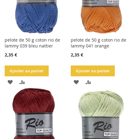
pelote de 50 g coton rio de
pelote de 50 g coton rio de
lammy 039 bleu nattier
lammy 041 orange
2,35 €
2,35 €
Ajouter au panier
Ajouter au panier
AJOUTER
AJOUTER
AJOUTER
AJOUTER
À
AU
À
AU
LA
COMPARATEUR
LA
COMPARATEUR
LISTE
LISTE
D'ACHATS
D'ACHATS