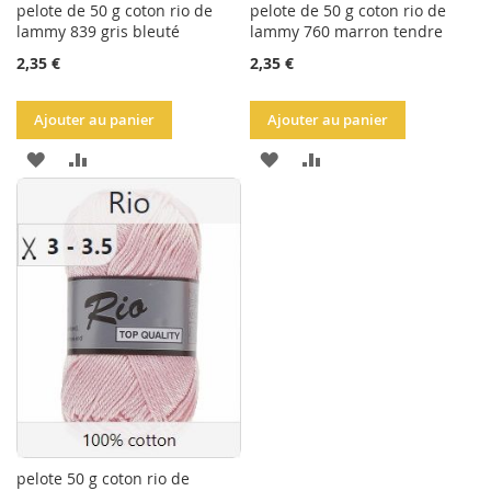
pelote de 50 g coton rio de
pelote de 50 g coton rio de
lammy 839 gris bleuté
lammy 760 marron tendre
2,35 €
2,35 €
Ajouter au panier
Ajouter au panier
AJOUTER
AJOUTER
AJOUTER
AJOUTER
À
AU
À
AU
LA
COMPARATEUR
LA
COMPARATEUR
LISTE
LISTE
D'ACHATS
D'ACHATS
pelote 50 g coton rio de