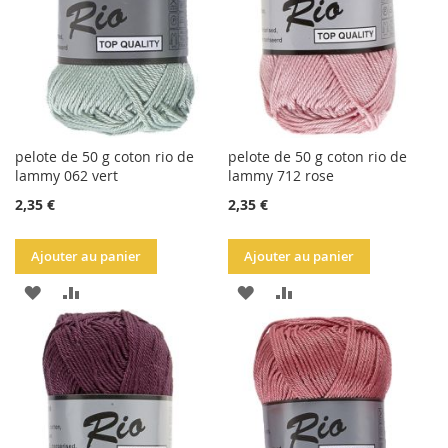
D'ACHATS
D'ACHATS
pelote de 50 g coton rio de
pelote de 50 g coton rio de
lammy 062 vert
lammy 712 rose
2,35 €
2,35 €
Ajouter au panier
Ajouter au panier
AJOUTER
AJOUTER
AJOUTER
AJOUTER
À
AU
À
AU
LA
COMPARATEUR
LA
COMPARATEUR
LISTE
LISTE
D'ACHATS
D'ACHATS