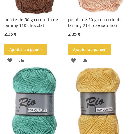
pelote de 50 g coton rio de
pelote de 50 g coton rio de
lammy 110 chocolat
lammy 214 rose saumon
2,35 €
2,35 €
Ajouter au panier
Ajouter au panier
AJOUTER
AJOUTER
AJOUTER
AJOUTER
À
AU
À
AU
LA
COMPARATEUR
LA
COMPARATEUR
LISTE
LISTE
D'ACHATS
D'ACHATS