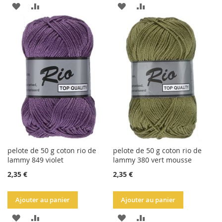
AJOUTER
AJOUTER
AJOUTER
AJOUTER
À
AU
À
AU
LA
COMPARATEUR
LA
COMPARATEUR
LISTE
LISTE
D'ACHATS
D'ACHATS
pelote de 50 g coton rio de
pelote de 50 g coton rio de
lammy 849 violet
lammy 380 vert mousse
2,35 €
2,35 €
Ajouter au panier
Ajouter au panier
AJOUTER
AJOUTER
AJOUTER
AJOUTER