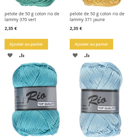
pelote de 50 g coton rio de
pelote de 50 g coton rio de
lammy 370 vert
lammy 371 jaune
2,35 €
2,35 €
Ajouter au panier
Ajouter au panier
AJOUTER
AJOUTER
AJOUTER
AJOUTER
À
AU
À
AU
LA
COMPARATEUR
LA
COMPARATEUR
LISTE
LISTE
D'ACHATS
D'ACHATS