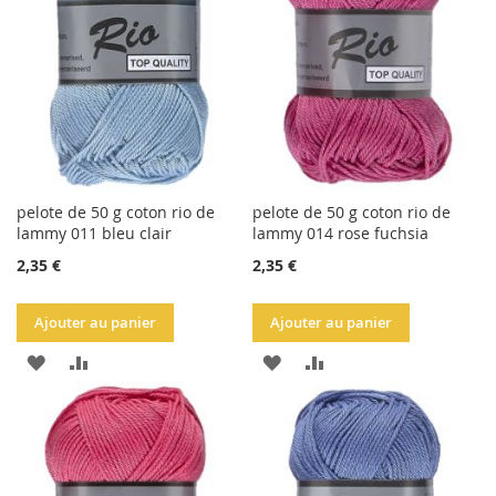
LISTE
LISTE
D'ACHATS
D'ACHATS
pelote de 50 g coton rio de
pelote de 50 g coton rio de
lammy 011 bleu clair
lammy 014 rose fuchsia
2,35 €
2,35 €
Ajouter au panier
Ajouter au panier
AJOUTER
AJOUTER
AJOUTER
AJOUTER
À
AU
À
AU
LA
COMPARATEUR
LA
COMPARATEUR
LISTE
LISTE