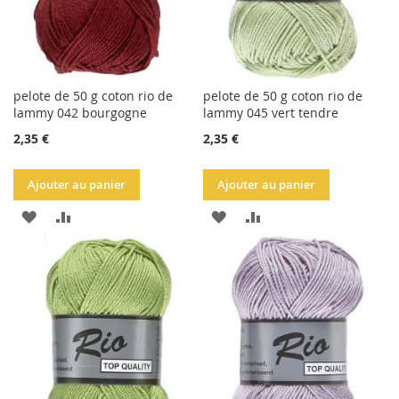
pelote de 50 g coton rio de
pelote de 50 g coton rio de
lammy 042 bourgogne
lammy 045 vert tendre
2,35 €
2,35 €
Ajouter au panier
Ajouter au panier
AJOUTER
AJOUTER
AJOUTER
AJOUTER
À
AU
À
AU
LA
COMPARATEUR
LA
COMPARATEUR
LISTE
LISTE
D'ACHATS
D'ACHATS