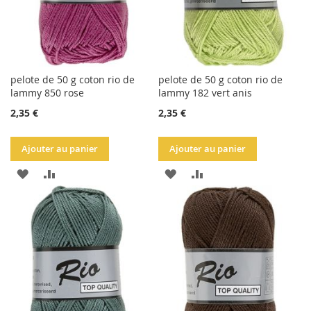
pelote de 50 g coton rio de
pelote de 50 g coton rio de
lammy 850 rose
lammy 182 vert anis
2,35 €
2,35 €
Ajouter au panier
Ajouter au panier
AJOUTER
AJOUTER
AJOUTER
AJOUTER
À
AU
À
AU
LA
COMPARATEUR
LA
COMPARATEUR
LISTE
LISTE
D'ACHATS
D'ACHATS