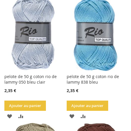
À
AU
À
AU
LA
COMPARATEUR
LA
COMPARATEUR
LISTE
LISTE
D'ACHATS
D'ACHATS
pelote de 50 g coton rio de
pelote de 50 g coton rio de
lammy 050 bleu clair
lammy 838 bleu
2,35 €
2,35 €
Ajouter au panier
Ajouter au panier
AJOUTER
AJOUTER
AJOUTER
AJOUTER
À
AU
À
AU