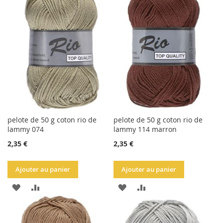
LA
COMPARATEUR
LA
COMPARATEUR
LISTE
LISTE
D'ACHATS
D'ACHATS
pelote de 50 g coton rio de
pelote de 50 g coton rio de
lammy 074
lammy 114 marron
2,35 €
2,35 €
Ajouter au panier
Ajouter au panier
AJOUTER
AJOUTER
AJOUTER
AJOUTER
À
AU
À
AU
LA
COMPARATEUR
LA
COMPARATEUR