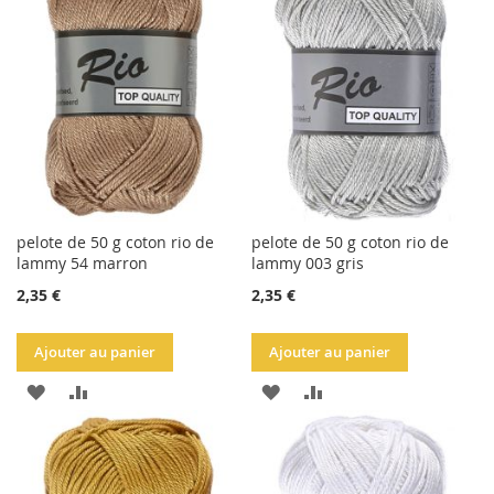
LISTE
LISTE
D'ACHATS
D'ACHATS
pelote de 50 g coton rio de
pelote de 50 g coton rio de
lammy 54 marron
lammy 003 gris
2,35 €
2,35 €
Ajouter au panier
Ajouter au panier
AJOUTER
AJOUTER
AJOUTER
AJOUTER
À
AU
À
AU
LA
COMPARATEUR
LA
COMPARATEUR