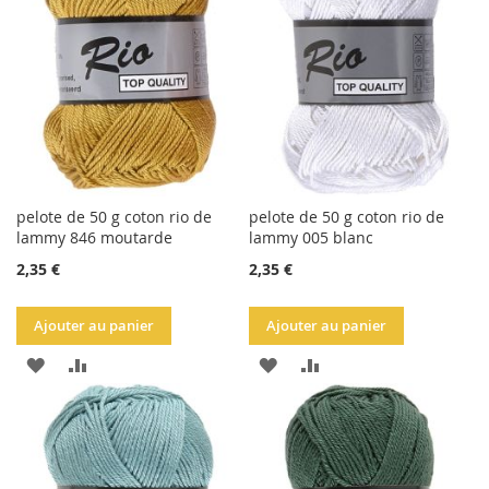
LISTE
LISTE
D'ACHATS
D'ACHATS
pelote de 50 g coton rio de
pelote de 50 g coton rio de
lammy 846 moutarde
lammy 005 blanc
2,35 €
2,35 €
Ajouter au panier
Ajouter au panier
AJOUTER
AJOUTER
AJOUTER
AJOUTER
À
AU
À
AU
LA
COMPARATEUR
LA
COMPARATEUR
LISTE
LISTE