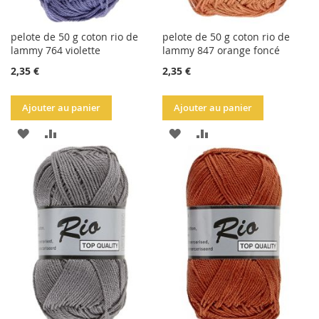
pelote de 50 g coton rio de
pelote de 50 g coton rio de
lammy 764 violette
lammy 847 orange foncé
2,35 €
2,35 €
Ajouter au panier
Ajouter au panier
AJOUTER
AJOUTER
AJOUTER
AJOUTER
À
AU
À
AU
LA
COMPARATEUR
LA
COMPARATEUR
LISTE
LISTE
D'ACHATS
D'ACHATS