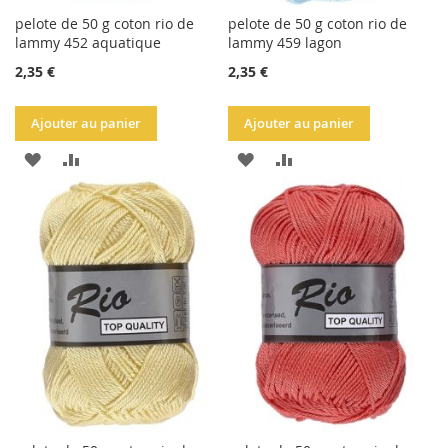
pelote de 50 g coton rio de
pelote de 50 g coton rio de
lammy 452 aquatique
lammy 459 lagon
2,35 €
2,35 €
Ajouter au panier
Ajouter au panier
AJOUTER
AJOUTER
AJOUTER
AJOUTER
À
AU
À
AU
LA
COMPARATEUR
LA
COMPARATEUR
LISTE
LISTE
D'ACHATS
D'ACHATS