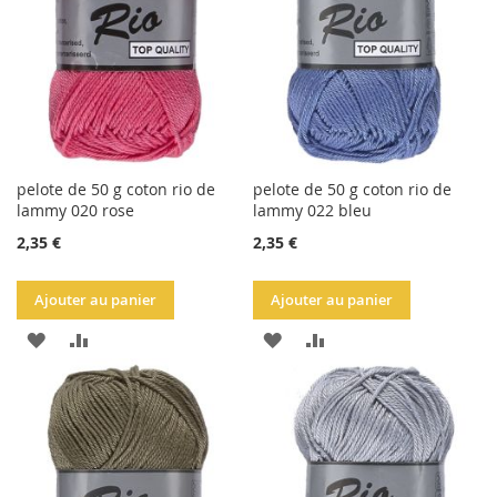
D'ACHATS
D'ACHATS
pelote de 50 g coton rio de
pelote de 50 g coton rio de
lammy 020 rose
lammy 022 bleu
2,35 €
2,35 €
Ajouter au panier
Ajouter au panier
AJOUTER
AJOUTER
AJOUTER
AJOUTER
À
AU
À
AU
LA
COMPARATEUR
LA
COMPARATEUR
LISTE
LISTE
D'ACHATS
D'ACHATS