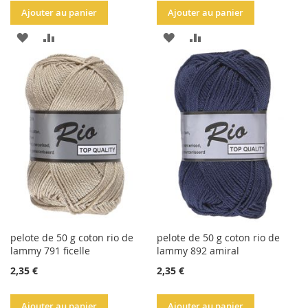
Ajouter au panier
Ajouter au panier
AJOUTER
AJOUTER
AJOUTER
AJOUTER
À
AU
À
AU
LA
COMPARATEUR
LA
COMPARATEUR
LISTE
LISTE
D'ACHATS
D'ACHATS
pelote de 50 g coton rio de
pelote de 50 g coton rio de
lammy 791 ficelle
lammy 892 amiral
2,35 €
2,35 €
Ajouter au panier
Ajouter au panier