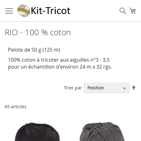
Aller
au
Cher
Mo
contenu
RIO - 100 % coton
Pelote de 50 g (125 m)
100% coton à tricoter aux aiguilles n°3 - 3,5
pour un échantillon d'environ 24 m x 32 rgs.
Pa
Trier par
or
dé
65
articles