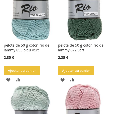
D'ACHATS
D'ACHATS
pelote de 50 g coton rio de
pelote de 50 g coton rio de
lammy 853 bleu vert
lammy 072 vert
2,35 €
2,35 €
Ajouter au panier
Ajouter au panier
AJOUTER
AJOUTER
AJOUTER
AJOUTER
À
AU
À
AU
LA
COMPARATEUR
LA
COMPARATEUR
LISTE
LISTE