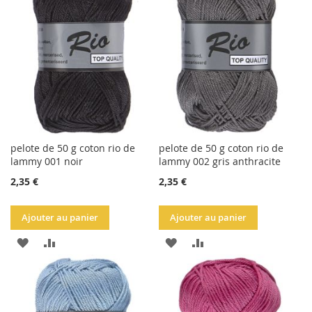
pelote de 50 g coton rio de
pelote de 50 g coton rio de
lammy 001 noir
lammy 002 gris anthracite
2,35 €
2,35 €
Ajouter au panier
Ajouter au panier
AJOUTER
AJOUTER
AJOUTER
AJOUTER
À
AU
À
AU
LA
COMPARATEUR
LA
COMPARATEUR