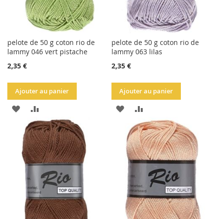
pelote de 50 g coton rio de
pelote de 50 g coton rio de
lammy 046 vert pistache
lammy 063 lilas
2,35 €
2,35 €
Ajouter au panier
Ajouter au panier
AJOUTER
AJOUTER
AJOUTER
AJOUTER
À
AU
À
AU
LA
COMPARATEUR
LA
COMPARATEUR
LISTE
LISTE
D'ACHATS
D'ACHATS