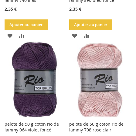
lammy 740 lilas
lammy 890 bleu foncé
2,35 €
2,35 €
Ajouter au panier
Ajouter au panier
AJOUTER
AJOUTER
AJOUTER
AJOUTER
À
AU
À
AU
LA
COMPARATEUR
LA
COMPARATEUR
LISTE
LISTE
D'ACHATS
D'ACHATS
pelote de 50 g coton rio de
pelote de 50 g coton rio de
lammy 064 violet foncé
lammy 708 rose clair