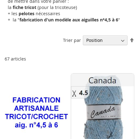
de mettre dans votre panier :
la
fiche tricot
(pour la tricoteuse)
+ les
pelotes
nécessaires
+ la "
fabrication d'un modèle aux aiguilles n°4,5 à 6
"
Pa
Trier par
or
dé
67
articles