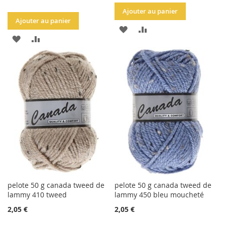
Ajouter au panier
Ajouter au panier
AJOUTER
AJOUTER
AJOUTER
AJOUTER
À
AU
À
AU
LA
COMPARATEUR
LA
COMPARATEUR
LISTE
LISTE
D'ACHATS
D'ACHATS
pelote 50 g canada tweed de
pelote 50 g canada tweed de
lammy 410 tweed
lammy 450 bleu moucheté
2,05 €
2,05 €