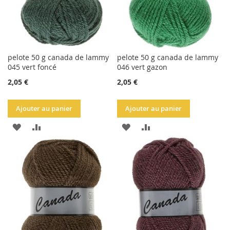
pelote 50 g canada de lammy
pelote 50 g canada de lammy
045 vert foncé
046 vert gazon
2,05 €
2,05 €
Ajouter au panier
Ajouter au panier
AJOUTER
AJOUTER
AJOUTER
AJOUTER
À
AU
À
AU
LA
COMPARATEUR
LA
COMPARATEUR
LISTE
LISTE
D'ACHATS
D'ACHATS