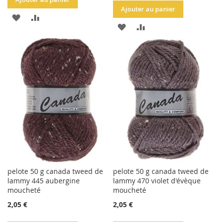
Ajouter au panier
AJOUTER
AJOUTER
AJOUTER
AJOUTER
À
AU
À
AU
LA
COMPARATEUR
LA
COMPARATEUR
LISTE
LISTE
D'ACHATS
D'ACHATS
pelote 50 g canada tweed de
pelote 50 g canada tweed de
lammy 445 aubergine
lammy 470 violet d'évèque
moucheté
moucheté
2,05 €
2,05 €