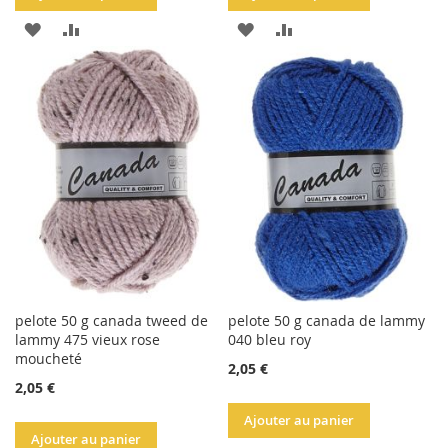
AJOUTER
AJOUTER
AJOUTER
AJOUTER
À
AU
À
AU
LA
COMPARATEUR
LA
COMPARATEUR
LISTE
LISTE
D'ACHATS
D'ACHATS
pelote 50 g canada tweed de
pelote 50 g canada de lammy
lammy 475 vieux rose
040 bleu roy
moucheté
2,05 €
2,05 €
Ajouter au panier
Ajouter au panier