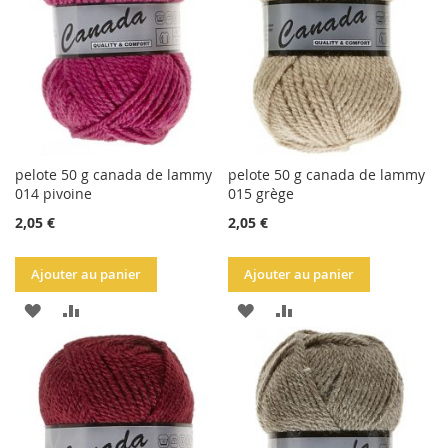
D'ACHATS
D'ACHATS
pelote 50 g canada de lammy
pelote 50 g canada de lammy
014 pivoine
015 grège
2,05 €
2,05 €
Ajouter au panier
Ajouter au panier
AJOUTER
AJOUTER
AJOUTER
AJOUTER
À
AU
À
AU
LA
COMPARATEUR
LA
COMPARATEUR
LISTE
LISTE