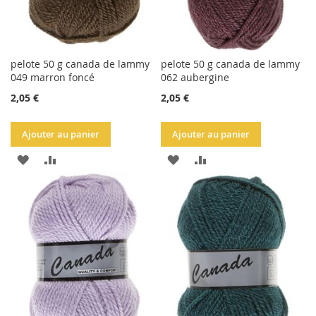
pelote 50 g canada de lammy
pelote 50 g canada de lammy
049 marron foncé
062 aubergine
2,05 €
2,05 €
Ajouter au panier
Ajouter au panier
AJOUTER
AJOUTER
AJOUTER
AJOUTER
À
AU
À
AU
LA
COMPARATEUR
LA
COMPARATEUR
LISTE
LISTE
D'ACHATS
D'ACHATS