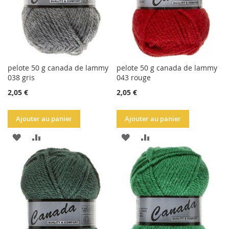
pelote 50 g canada de lammy
pelote 50 g canada de lammy
038 gris
043 rouge
2,05 €
2,05 €
Ajouter au panier
Ajouter au panier
AJOUTER
AJOUTER
AJOUTER
AJOUTER
À
AU
À
AU
LA
COMPARATEUR
LA
COMPARATEUR
LISTE
LISTE
D'ACHATS
D'ACHATS