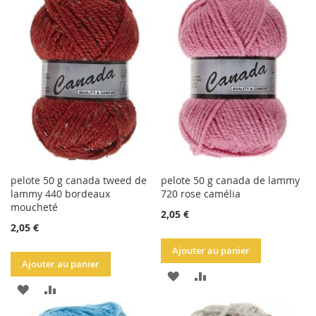
LA
COMPARATEUR
LA
COMPARATEUR
LISTE
LISTE
D'ACHATS
D'ACHATS
pelote 50 g canada tweed de
pelote 50 g canada de lammy
lammy 440 bordeaux
720 rose camélia
moucheté
2,05 €
2,05 €
Ajouter au panier
Ajouter au panier
AJOUTER
AJOUTER
AJOUTER
AJOUTER
À
AU
À
AU