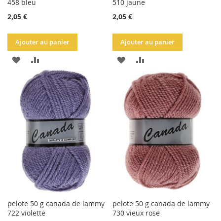
458 bleu
510 jaune
2,05 €
2,05 €
Ajouter au panier
Ajouter au panier
AJOUTER
AJOUTER
AJOUTER
AJOUTER
À
AU
À
AU
LA
COMPARATEUR
LA
COMPARATEUR
LISTE
LISTE
D'ACHATS
D'ACHATS
pelote 50 g canada de lammy
pelote 50 g canada de lammy
722 violette
730 vieux rose