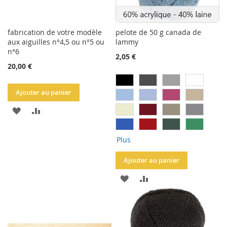
fabrication de votre modèle
pelote de 50 g canada de
aux aiguilles n°4,5 ou n°5 ou
lammy
n°6
2,05 €
20,00 €
Ajouter au panier
AJOUTER
AJOUTER
À
AU
Plus
LA
COMPARATEUR
Ajouter au panier
LISTE
AJOUTER
AJOUTER
D'ACHATS
À
AU
LA
COMPARATEUR