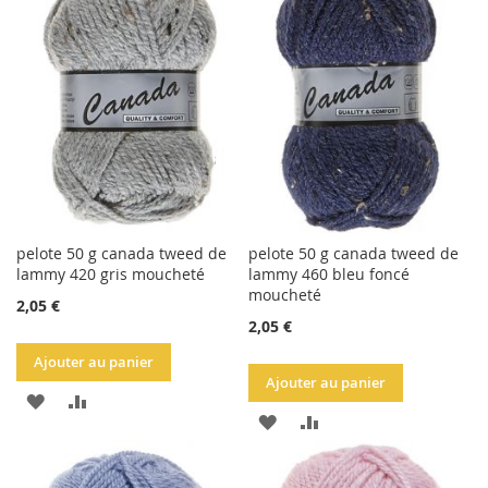
LA
COMPARATEUR
LA
COMPARATEUR
LISTE
LISTE
D'ACHATS
D'ACHATS
pelote 50 g canada tweed de
pelote 50 g canada tweed de
lammy 420 gris moucheté
lammy 460 bleu foncé
moucheté
2,05 €
2,05 €
Ajouter au panier
Ajouter au panier
AJOUTER
AJOUTER
AJOUTER
AJOUTER
À
AU
À
AU
LA
COMPARATEUR