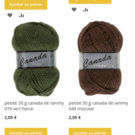
Ajouter au panier
AJOUTER
AJOUTER
AJOUTER
AJOUTER
À
AU
À
AU
LA
COMPARATEUR
LA
COMPARATEUR
LISTE
LISTE
D'ACHATS
D'ACHATS
pelote 50 g canada de lammy
pelote 50 g canada de lammy
079 vert foncé
048 chocolat
2,05 €
2,05 €
Ajouter au panier
Ajouter au panier