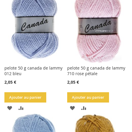
LA
COMPARATEUR
LISTE
LISTE
D'ACHATS
D'ACHATS
pelote 50 g canada de lammy
pelote 50 g canada de lammy
012 bleu
710 rose pétale
2,05 €
2,05 €
Ajouter au panier
Ajouter au panier
AJOUTER
AJOUTER
AJOUTER
AJOUTER
À
AU
À
AU
LA
COMPARATEUR
LA
COMPARATEUR