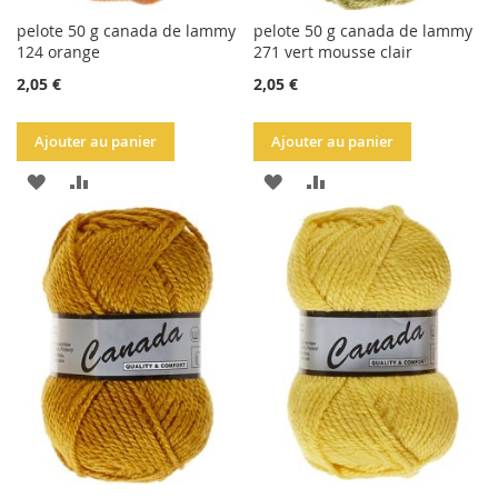
pelote 50 g canada de lammy
pelote 50 g canada de lammy
124 orange
271 vert mousse clair
2,05 €
2,05 €
Ajouter au panier
Ajouter au panier
AJOUTER
AJOUTER
AJOUTER
AJOUTER
À
AU
À
AU
LA
COMPARATEUR
LA
COMPARATEUR
LISTE
LISTE
D'ACHATS
D'ACHATS