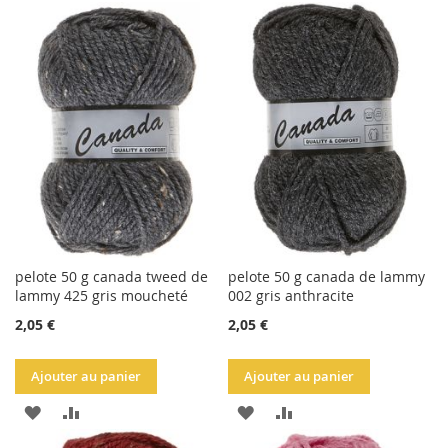
À
AU
À
AU
LA
COMPARATEUR
LA
COMPARATEUR
LISTE
LISTE
D'ACHATS
D'ACHATS
pelote 50 g canada tweed de
pelote 50 g canada de lammy
lammy 425 gris moucheté
002 gris anthracite
2,05 €
2,05 €
Ajouter au panier
Ajouter au panier
AJOUTER
AJOUTER
AJOUTER
AJOUTER
À
AU
À
AU