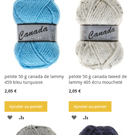
LA
COMPARATEUR
LA
COMPARATEUR
LISTE
LISTE
D'ACHATS
D'ACHATS
pelote 50 g canada de lammy
pelote 50 g canada tweed de
459 bleu turquoise
lammy 405 écru moucheté
2,05 €
2,05 €
Ajouter au panier
Ajouter au panier
AJOUTER
AJOUTER
AJOUTER
AJOUTER
À
AU
À
AU