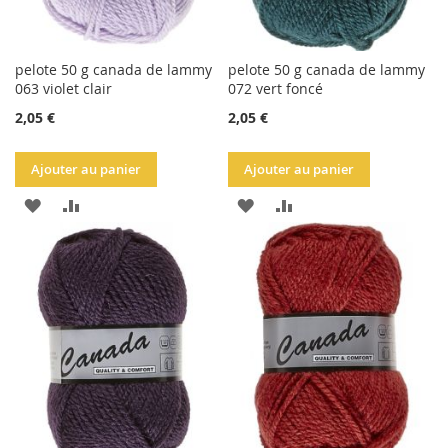
pelote 50 g canada de lammy
pelote 50 g canada de lammy
063 violet clair
072 vert foncé
2,05 €
2,05 €
Ajouter au panier
Ajouter au panier
AJOUTER
AJOUTER
AJOUTER
AJOUTER
À
AU
À
AU
LA
COMPARATEUR
LA
COMPARATEUR
LISTE
LISTE
D'ACHATS
D'ACHATS