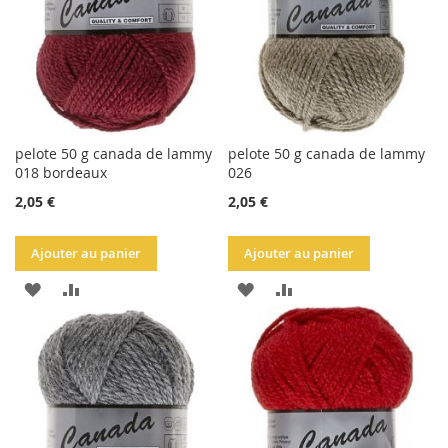
D'ACHATS
D'ACHATS
pelote 50 g canada de lammy
pelote 50 g canada de lammy
018 bordeaux
026
2,05 €
2,05 €
Ajouter au panier
Ajouter au panier
AJOUTER
AJOUTER
AJOUTER
AJOUTER
À
AU
À
AU
LA
COMPARATEUR
LA
COMPARATEUR
LISTE
LISTE
D'ACHATS
D'ACHATS