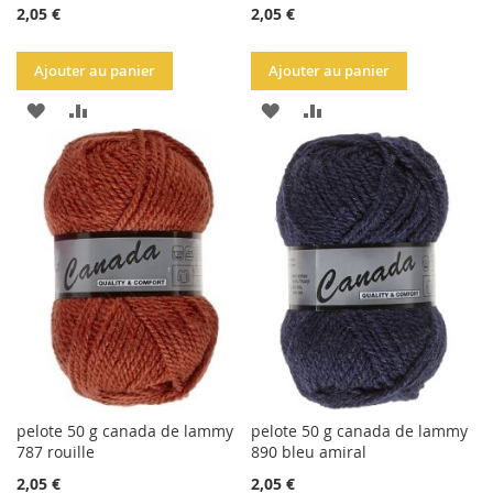
2,05 €
2,05 €
Ajouter au panier
Ajouter au panier
AJOUTER
AJOUTER
AJOUTER
AJOUTER
À
AU
À
AU
LA
COMPARATEUR
LA
COMPARATEUR
LISTE
LISTE
D'ACHATS
D'ACHATS
pelote 50 g canada de lammy
pelote 50 g canada de lammy
787 rouille
890 bleu amiral
2,05 €
2,05 €