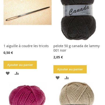
LISTE
D'ACHATS
1 aiguille à coudre les tricots
pelote 50 g canada de lammy
001 noir
0,50 €
2,05 €
Ajouter au panier
Ajouter au panier
AJOUTER
AJOUTER
AJOUTER
AJOUTER
À
AU
À
AU
LA
COMPARATEUR
LA
COMPARATEUR
LISTE
LISTE