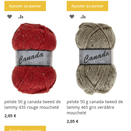
Ajouter au panier
Ajouter au panier
AJOUTER
AJOUTER
AJOUTER
AJOUTER
À
AU
À
AU
LA
COMPARATEUR
LA
COMPARATEUR
LISTE
LISTE
D'ACHATS
D'ACHATS
pelote 50 g canada tweed de
pelote 50 g canada tweed de
lammy 435 rouge moucheté
lammy 465 gris verdâtre
moucheté
2,05 €
2,05 €
Ajouter au panier