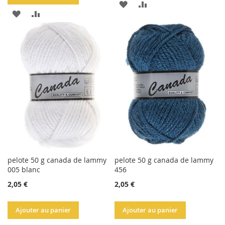
AJOUTER
AJOUTER
AJOUTER
AJOUTER
À
AU
À
AU
LA
COMPARATEUR
LA
COMPARATEUR
LISTE
LISTE
D'ACHATS
D'ACHATS
pelote 50 g canada de lammy
pelote 50 g canada de lammy
005 blanc
456
2,05 €
2,05 €
Ajouter au panier
Ajouter au panier