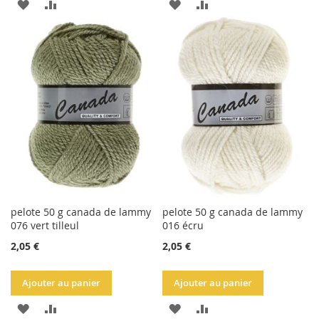
AJOUTER
AJOUTER
AJOUTER
AJOUTER
À
AU
À
AU
LA
COMPARATEUR
LA
COMPARATEUR
LISTE
LISTE
D'ACHATS
D'ACHATS
pelote 50 g canada de lammy
pelote 50 g canada de lammy
076 vert tilleul
016 écru
2,05 €
2,05 €
Ajouter au panier
Ajouter au panier
AJOUTER
AJOUTER
AJOUTER
AJOUTER