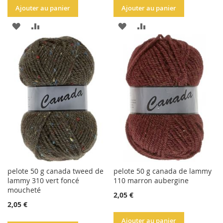
Ajouter au panier
Ajouter au panier
AJOUTER
AJOUTER
AJOUTER
AJOUTER
À
AU
À
AU
LA
COMPARATEUR
LA
COMPARATEUR
LISTE
LISTE
D'ACHATS
D'ACHATS
pelote 50 g canada tweed de
pelote 50 g canada de lammy
lammy 310 vert foncé
110 marron aubergine
moucheté
2,05 €
2,05 €
Ajouter au panier