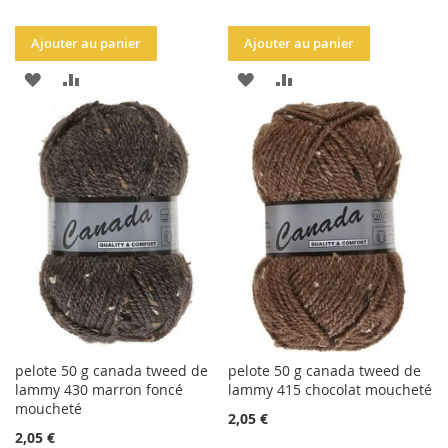
Ajouter au panier
Ajouter au panier
AJOUTER
AJOUTER
AJOUTER
AJOUTER
À
AU
À
AU
LA
COMPARATEUR
LA
COMPARATEUR
LISTE
LISTE
D'ACHATS
D'ACHATS
pelote 50 g canada tweed de
pelote 50 g canada tweed de
lammy 430 marron foncé
lammy 415 chocolat moucheté
moucheté
2,05 €
2,05 €