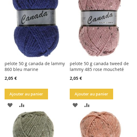
LISTE
LISTE
D'ACHATS
D'ACHATS
pelote 50 g canada de lammy
pelote 50 g canada tweed de
860 bleu marine
lammy 485 rose moucheté
2,05 €
2,05 €
Ajouter au panier
Ajouter au panier
AJOUTER
AJOUTER
AJOUTER
AJOUTER
À
AU
À
AU
LA
COMPARATEUR
LA
COMPARATEUR
LISTE
LISTE