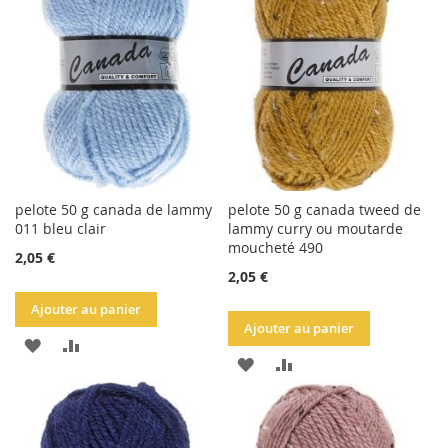
LISTE
LISTE
D'ACHATS
D'ACHATS
pelote 50 g canada de lammy
pelote 50 g canada tweed de
011 bleu clair
lammy curry ou moutarde
moucheté 490
2,05 €
2,05 €
Ajouter au panier
Ajouter au panier
AJOUTER
AJOUTER
AJOUTER
AJOUTER
À
AU
À
AU
LA
COMPARATEUR
LA
COMPARATEUR