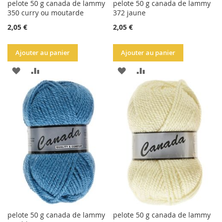
pelote 50 g canada de lammy
pelote 50 g canada de lammy
350 curry ou moutarde
372 jaune
2,05 €
2,05 €
Ajouter au panier
Ajouter au panier
AJOUTER
AJOUTER
AJOUTER
AJOUTER
À
AU
À
AU
LA
COMPARATEUR
LA
COMPARATEUR
LISTE
LISTE
D'ACHATS
D'ACHATS
pelote 50 g canada de lammy
pelote 50 g canada de lammy