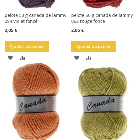
pelote 50 g canada de lammy
pelote 50 g canada de lammy
084 violet foncé
092 rouge foncé
2,05 €
2,05 €
Ajouter au panier
Ajouter au panier
AJOUTER
AJOUTER
AJOUTER
AJOUTER
À
AU
À
AU
LA
COMPARATEUR
LA
COMPARATEUR
LISTE
LISTE
D'ACHATS
D'ACHATS