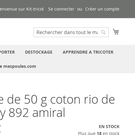
envenue sur Kit-tricot
Se connecter
Créer un compte
Mon pa
Chercher
Chercher
PORTER
DESTOCKAGE
APPRENDRE A TRICOTER
ue mespoules.com
e de 50 g coton rio de
 892 amiral
€
EN STOCK
Plus que
18
en stock