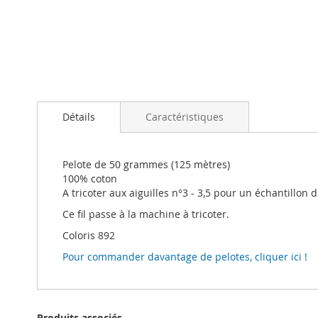
Passer
au
Détails
Caractéristiques
début
de
la
Galerie
Pelote de 50 grammes (125 mètres)
d’images
100% coton
A tricoter aux aiguilles n°3 - 3,5 pour un échantillon 
Ce fil passe à la machine à tricoter.
Coloris 892
Pour commander davantage de pelotes, cliquer ici !
Produits associés