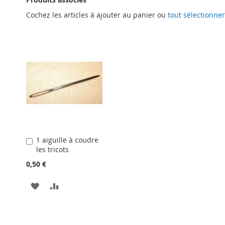
Cochez les articles à ajouter au panier ou
tout sélectionner
1 aiguille à coudre
Ajouter
les tricots
au
panier
0,50 €
AJOUTER
AJOUTER
À
AU
LA
COMPARATEUR