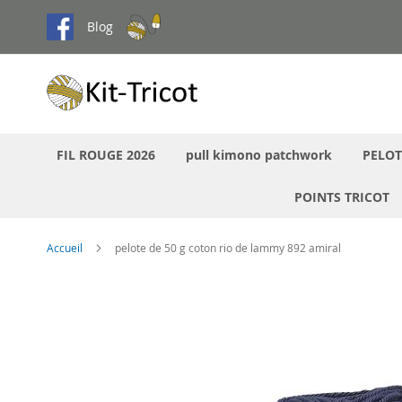
Aller
Blog
au
contenu
FIL ROUGE 2026
pull kimono patchwork
PELOT
POINTS TRICOT
Accueil
pelote de 50 g coton rio de lammy 892 amiral
Passer
à
la
fin
de
la
galerie