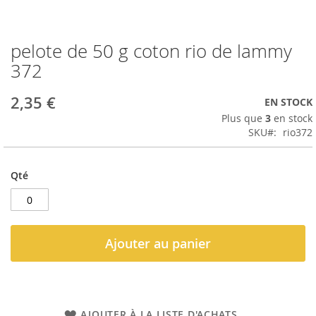
pelote de 50 g coton rio de lammy
Passer
au
372
début
de
2,35 €
EN STOCK
la
Galerie
Plus que
3
en stock
d’images
SKU
rio372
Qté
Ajouter au panier
AJOUTER À LA LISTE D'ACHATS