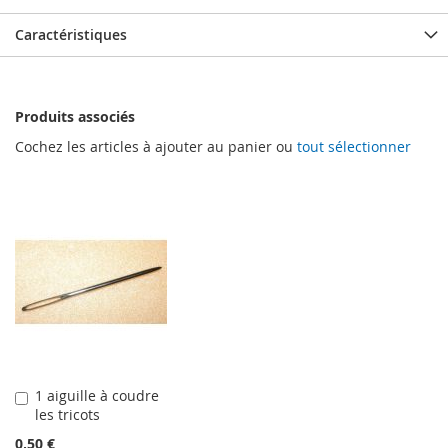
Caractéristiques
Produits associés
Cochez les articles à ajouter au panier ou
tout sélectionner
1 aiguille à coudre
Ajouter
les tricots
au
panier
0,50 €