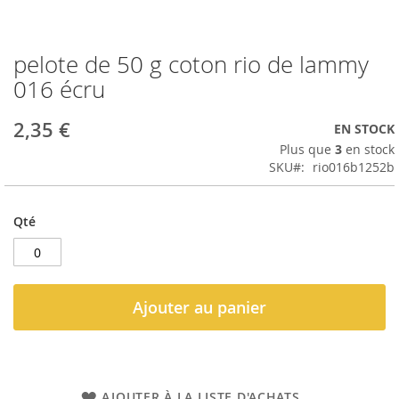
pelote de 50 g coton rio de lammy
Passer
au
016 écru
début
de
2,35 €
EN STOCK
la
Galerie
Plus que
3
en stock
d’images
SKU
rio016b1252b
Qté
Ajouter au panier
AJOUTER À LA LISTE D'ACHATS