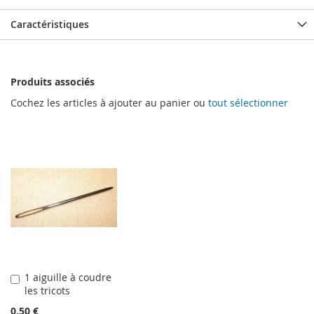
Caractéristiques
Produits associés
Cochez les articles à ajouter au panier ou
tout sélectionner
1 aiguille à coudre
Ajouter
les tricots
au
panier
0,50 €