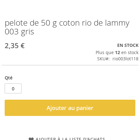
pelote de 50 g coton rio de lammy
Passer
au
003 gris
début
de
2,35 €
EN STOCK
la
Galerie
Plus que
12
en stock
d’images
SKU
rio003lot118
Qté
Ajouter au panier
AJOUTER À LA LISTE D'ACHATS