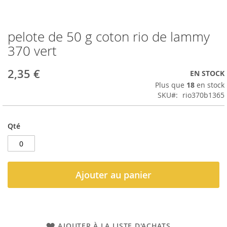
pelote de 50 g coton rio de lammy
Passer
au
370 vert
début
de
2,35 €
EN STOCK
la
Galerie
Plus que
18
en stock
d’images
SKU
rio370b1365
Qté
Ajouter au panier
AJOUTER À LA LISTE D'ACHATS