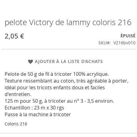
pelote Victory de lammy coloris 216
Passer
au
début
2,05 €
ÉPUISÉ
de
SKU
V216bv010
la
Galerie
d’images
AJOUTER À LA LISTE D'ACHATS
Pelote de 50 g de fil à tricoter 100% acrylique.
Texture ressemblant au coton, très agréable à porter,
idéal pour les tricots enfants doux et faciles
d'entretien.
125 m pour 50 g, à tricoter au n° 3 - 3,5 environ.
Echantillon : 23 m x 30 rgs
Passe à la machine à tricoter
Coloris 216