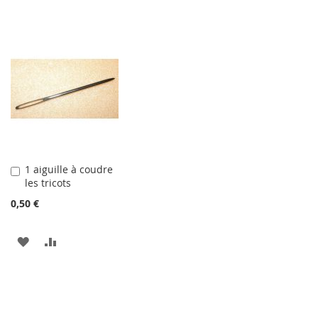
1 aiguille à coudre
Ajouter
les tricots
au
panier
0,50 €
AJOUTER
AJOUTER
À
AU
LA
COMPARATEUR
LISTE