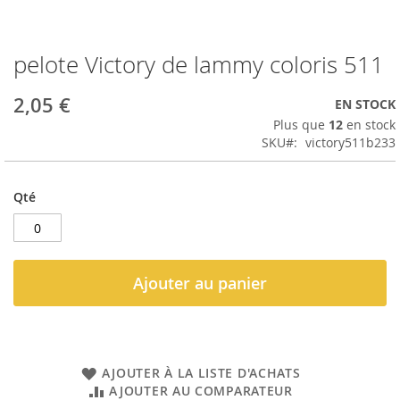
pelote Victory de lammy coloris 511
Passer
au
début
2,05 €
EN STOCK
de
Plus que
12
en stock
la
SKU
victory511b233
Galerie
d’images
Qté
Ajouter au panier
AJOUTER À LA LISTE D'ACHATS
AJOUTER AU COMPARATEUR