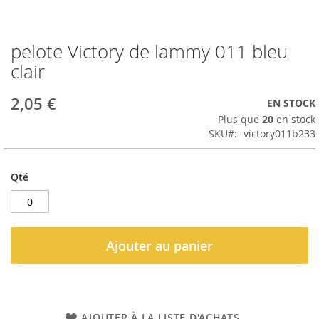
pelote Victory de lammy 011 bleu
Passer
au
clair
début
de
2,05 €
EN STOCK
la
Galerie
Plus que
20
en stock
d’images
SKU
victory011b233
Qté
Ajouter au panier
AJOUTER À LA LISTE D'ACHATS