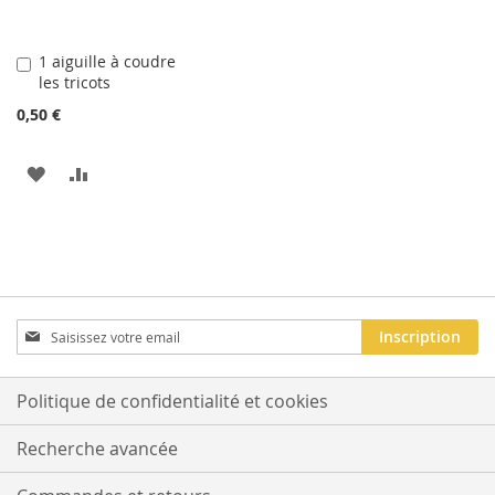
1 aiguille à coudre
Ajouter
les tricots
au
panier
0,50 €
AJOUTER
AJOUTER
À
AU
LA
COMPARATEUR
LISTE
D'ACHATS
Inscription
Inscription
à
notre
newsletter
Politique de confidentialité et cookies
:
Recherche avancée