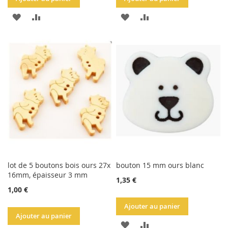
AJOUTER
AJOUTER
AJOUTER
AJOUTER
À
AU
À
AU
LA
COMPARATEUR
LA
COMPARATEUR
LISTE
LISTE
D'ACHATS
D'ACHATS
lot de 5 boutons bois ours 27x
bouton 15 mm ours blanc
16mm, épaisseur 3 mm
1,35 €
1,00 €
Ajouter au panier
Ajouter au panier
AJOUTER
AJOUTER