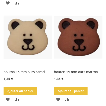
AJOUTER
AJOUTER
À
AU
À
AU
LA
COMPARATEUR
LA
COMPARATEUR
LISTE
LISTE
D'ACHATS
D'ACHATS
bouton 15 mm ours camel
bouton 15 mm ours marron
1,35 €
1,35 €
Ajouter au panier
Ajouter au panier
AJOUTER
AJOUTER
AJOUTER
AJOUTER