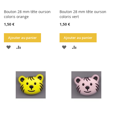
Bouton 28 mm tête ourson
Bouton 28 mm tête ourson
coloris orange
coloris vert
1,50 €
1,50 €
Ajouter au panier
Ajouter au panier
AJOUTER
AJOUTER
AJOUTER
AJOUTER
À
AU
À
AU
LA
COMPARATEUR
LA
COMPARATEUR
LISTE
LISTE
D'ACHATS
D'ACHATS