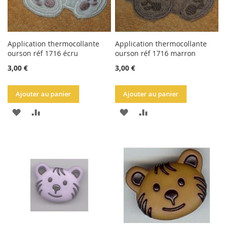
Application thermocollante
Application thermocollante
ourson réf 1716 écru
ourson réf 1716 marron
3,00 €
3,00 €
Ajouter au panier
Ajouter au panier
AJOUTER
AJOUTER
AJOUTER
AJOUTER
À
AU
À
AU
LA
COMPARATEUR
LA
COMPARATEUR
LISTE
LISTE
D'ACHATS
D'ACHATS