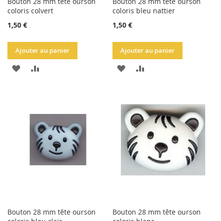
Bouton 28 mm tête ourson
Bouton 28 mm tête ourson
coloris colvert
coloris bleu nattier
1,50 €
1,50 €
Ajouter au panier
Ajouter au panier
AJOUTER
AJOUTER
AJOUTER
AJOUTER
À
AU
À
AU
LA
COMPARATEUR
LA
COMPARATEUR
LISTE
LISTE
D'ACHATS
D'ACHATS
Bouton 28 mm tête ourson
Bouton 28 mm tête ourson