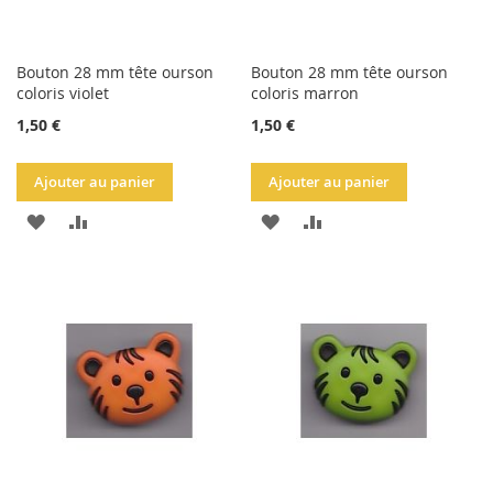
Bouton 28 mm tête ourson
Bouton 28 mm tête ourson
coloris violet
coloris marron
1,50 €
1,50 €
Ajouter au panier
Ajouter au panier
AJOUTER
AJOUTER
AJOUTER
AJOUTER
À
AU
À
AU
LA
COMPARATEUR
LA
COMPARATEUR
LISTE
LISTE
D'ACHATS
D'ACHATS