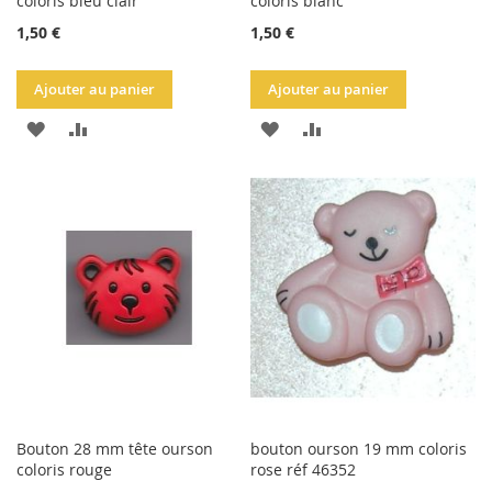
coloris bleu clair
coloris blanc
1,50 €
1,50 €
Ajouter au panier
Ajouter au panier
AJOUTER
AJOUTER
AJOUTER
AJOUTER
À
AU
À
AU
LA
COMPARATEUR
LA
COMPARATEUR
LISTE
LISTE
D'ACHATS
D'ACHATS
Bouton 28 mm tête ourson
bouton ourson 19 mm coloris
coloris rouge
rose réf 46352