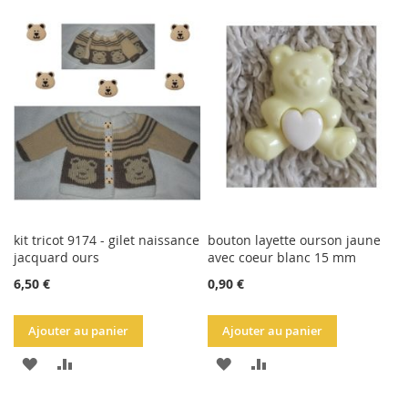
À
AU
À
AU
LA
COMPARATEUR
LA
COMPARATEUR
LISTE
LISTE
D'ACHATS
D'ACHATS
kit tricot 9174 - gilet naissance
bouton layette ourson jaune
jacquard ours
avec coeur blanc 15 mm
6,50 €
0,90 €
Ajouter au panier
Ajouter au panier
AJOUTER
AJOUTER
AJOUTER
AJOUTER
À
AU
À
AU