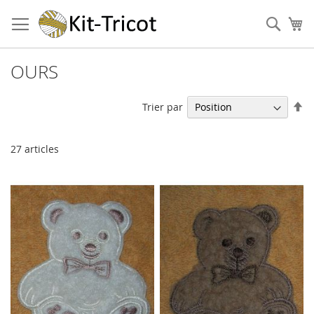
Aller
au
Cher
Mo
contenu
OURS
Pa
Trier par
or
dé
27
articles