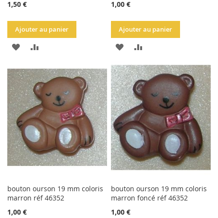
1,50 €
1,00 €
Ajouter au panier
Ajouter au panier
AJOUTER
AJOUTER
AJOUTER
AJOUTER
À
AU
À
AU
LA
COMPARATEUR
LA
COMPARATEUR
LISTE
LISTE
D'ACHATS
D'ACHATS
bouton ourson 19 mm coloris
bouton ourson 19 mm coloris
marron réf 46352
marron foncé réf 46352
1,00 €
1,00 €