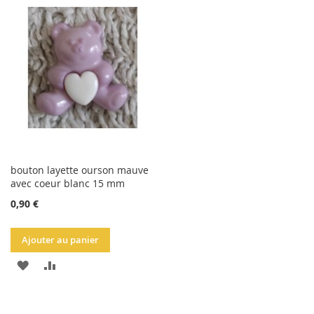
LA
COMPARATEUR
LA
COMPARATEUR
LISTE
LISTE
D'ACHATS
D'ACHATS
bouton layette ourson mauve
avec coeur blanc 15 mm
0,90 €
Ajouter au panier
AJOUTER
AJOUTER
À
AU
LA
COMPARATEUR