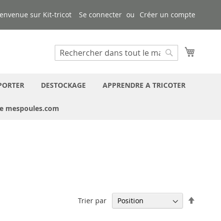
envenue sur Kit-tricot
Se connecter
Créer un compte
Mon pa
Chercher
Chercher
PORTER
DESTOCKAGE
APPRENDRE A TRICOTER
ue mespoules.com
Par
Trier par
ordre
décrois