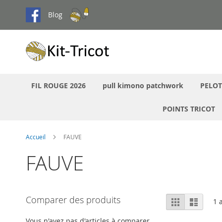
Aller
Blog
au
contenu
FIL ROUGE 2026
pull kimono patchwork
PELOT
POINTS TRICOT
Accueil
FAUVE
FAUVE
Afficher
Comparer des produits
Grille
Liste
1
a
en
Vous n'avez pas d'articles à comparer.