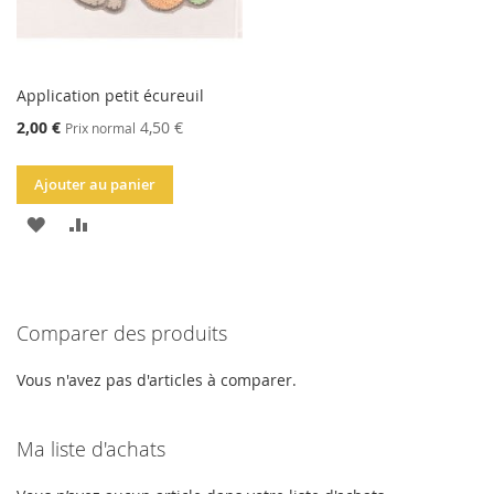
Application petit écureuil
Prix
2,00 €
4,50 €
Prix normal
spécial
Ajouter au panier
AJOUTER
AJOUTER
À
AU
LA
COMPARATEUR
Comparer des produits
LISTE
D'ACHATS
Vous n'avez pas d'articles à comparer.
Ma liste d'achats