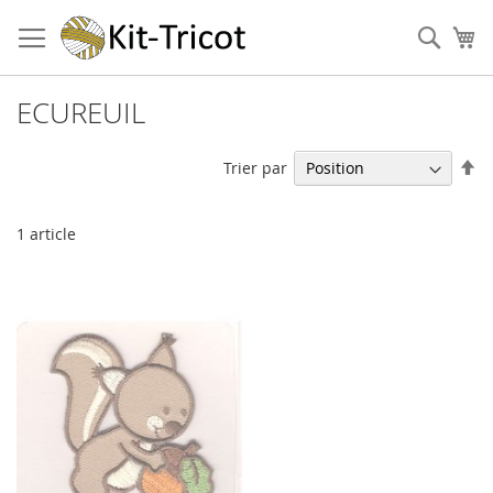
Aller
au
Cher
Mo
contenu
ECUREUIL
Pa
Trier par
or
dé
1
article