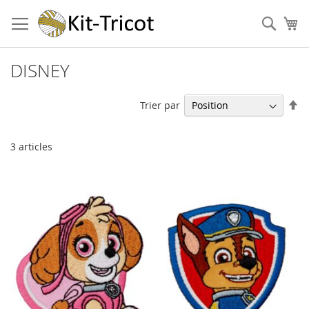
Aller
au
Cher
Mo
contenu
DISNEY
Pa
Trier par
or
dé
3
articles