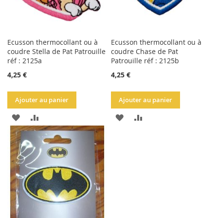
Ecusson thermocollant ou à
Ecusson thermocollant ou à
coudre Stella de Pat Patrouille
coudre Chase de Pat
réf : 2125a
Patrouille réf : 2125b
4,25 €
4,25 €
Ajouter au panier
Ajouter au panier
AJOUTER
AJOUTER
AJOUTER
AJOUTER
À
AU
À
AU
LA
COMPARATEUR
LA
COMPARATEUR
LISTE
LISTE
D'ACHATS
D'ACHATS