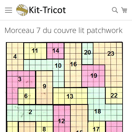
Aller
au
Cher
Mo
contenu
Morceau 7 du couvre lit patchwork