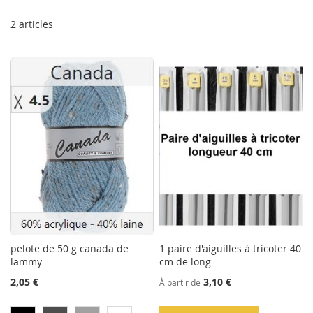
dé
2
articles
pelote de 50 g canada de
1 paire d'aiguilles à tricoter 40
lammy
cm de long
2,05 €
3,10 €
À partir de