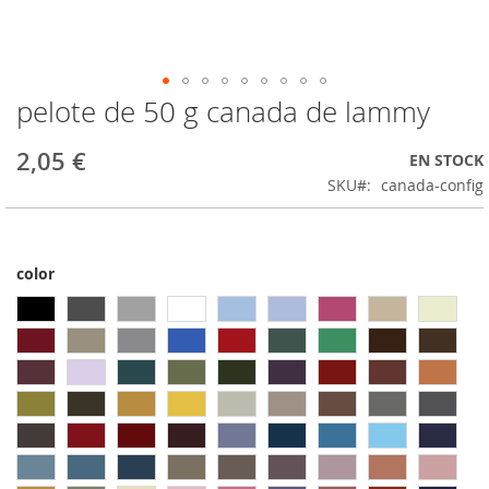
pelote de 50 g canada de lammy
Passer
au
début
2,05 €
EN STOCK
de
SKU
canada-config
la
Galerie
d’images
color