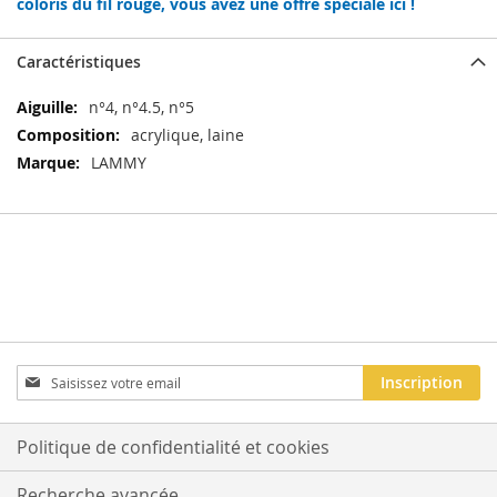
coloris du fil rouge, vous avez une offre spéciale ici !
Caractéristiques
Caractéristiques
n°4, n°4.5, n°5
acrylique, laine
LAMMY
Inscription
Inscription
à
notre
newsletter
Politique de confidentialité et cookies
:
Recherche avancée