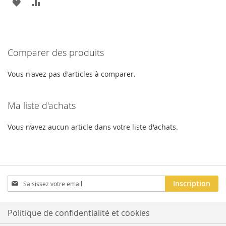
AJOUTER
AJOUTER
À
AU
LA
COMPARATEUR
Comparer des produits
LISTE
D'ACHATS
Vous n'avez pas d'articles à comparer.
Ma liste d'achats
Vous n’avez aucun article dans votre liste d'achats.
Inscription
Inscription
à
notre
newsletter
Politique de confidentialité et cookies
: