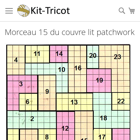
Aller
au
Cher
Mo
contenu
Morceau 15 du couvre lit patchwork