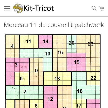
Aller
au
Cher
Mo
contenu
Morceau 11 du couvre lit patchwork