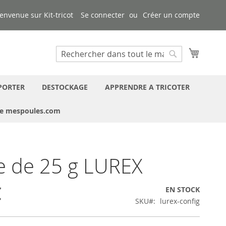
envenue sur Kit-tricot
Se connecter
Créer un compte
Mon pa
Chercher
Chercher
PORTER
DESTOCKAGE
APPRENDRE A TRICOTER
ue mespoules.com
e de 25 g LUREX
€
EN STOCK
SKU
lurex-config