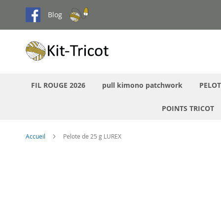
Aller
Blog
au
contenu
FIL ROUGE 2026
pull kimono patchwork
PELOT
POINTS TRICOT
Accueil
Pelote de 25 g LUREX
Passer
à
la
fin
de
la
galerie