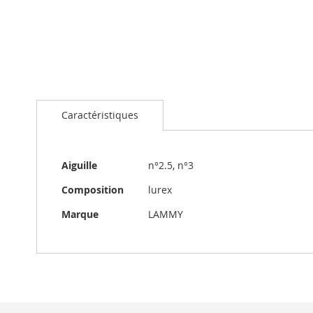
Passer
au
Caractéristiques
début
de
la
Galerie
Caractéristiques
Aiguille
n°2.5, n°3
d’images
Composition
lurex
Marque
LAMMY