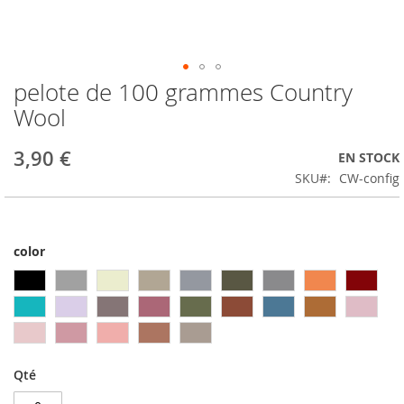
pelote de 100 grammes Country
Passer
au
Wool
début
de
3,90 €
EN STOCK
la
Galerie
SKU
CW-config
d’images
color
Qté