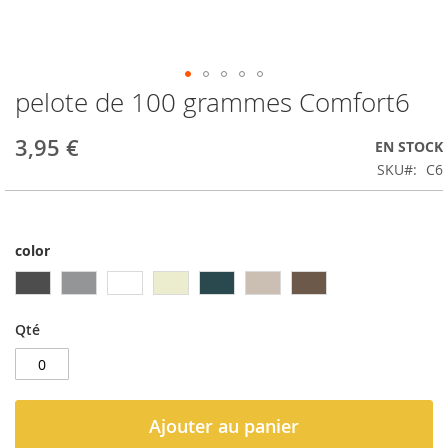
pelote de 100 grammes Comfort6
Passer
au
début
3,95 €
EN STOCK
de
SKU
C6
la
Galerie
d’images
color
Qté
Ajouter au panier