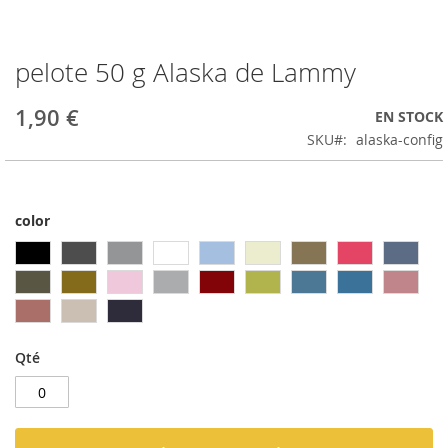
pelote 50 g Alaska de Lammy
Passer
au
début
1,90 €
EN STOCK
de
SKU
alaska-config
la
Galerie
d’images
color
Qté