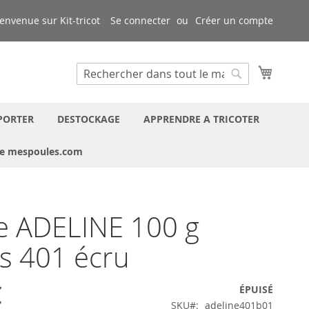
envenue sur Kit-tricot
Se connecter
Créer un compte
Mon pa
Chercher
Chercher
PORTER
DESTOCKAGE
APPRENDRE A TRICOTER
ue mespoules.com
e ADELINE 100 g
is 401 écru
€
ÉPUISÉ
SKU
adeline401b01