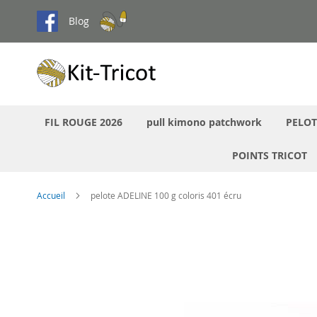
Aller
Blog
au
contenu
FIL ROUGE 2026
pull kimono patchwork
PELOT
POINTS TRICOT
Accueil
pelote ADELINE 100 g coloris 401 écru
Passer
à
la
fin
de
la
galerie