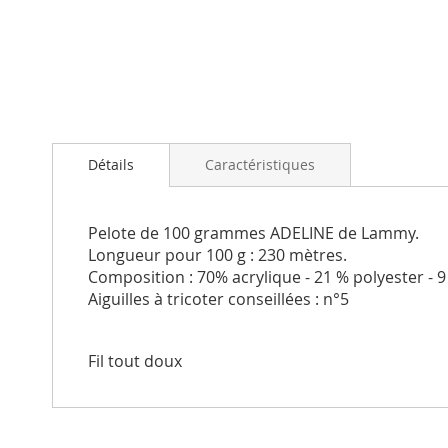
Passer
au
Détails
Caractéristiques
début
de
la
Galerie
Pelote de 100 grammes ADELINE de Lammy.
d’images
Longueur pour 100 g : 230 mètres.
Composition : 70% acrylique - 21 % polyester - 
Aiguilles à tricoter conseillées : n°5
Fil tout doux