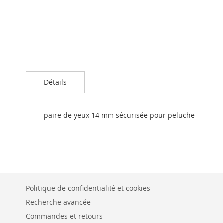
Passer
au
Détails
début
de
la
Galerie
paire de yeux 14 mm sécurisée pour peluche
d’images
Politique de confidentialité et cookies
Recherche avancée
Commandes et retours