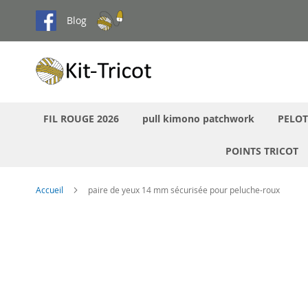
Aller
Blog
au
contenu
FIL ROUGE 2026
pull kimono patchwork
PELOT
POINTS TRICOT
Accueil
paire de yeux 14 mm sécurisée pour peluche-roux
Passer
à
la
fin
de
la
galerie