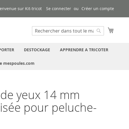
envenue sur Kit-tricot
Se connecter
Créer un compte
Mon pa
Chercher
Chercher
PORTER
DESTOCKAGE
APPRENDRE A TRICOTER
ue mespoules.com
 de yeux 14 mm
isée pour peluche-