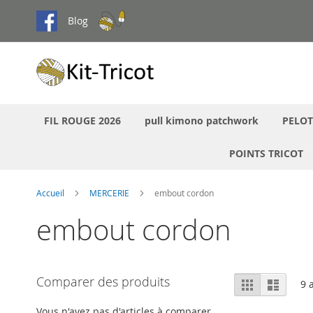
Aller
Blog
au
contenu
FIL ROUGE 2026
pull kimono patchwork
PELOT
POINTS TRICOT
Accueil
MERCERIE
embout cordon
embout cordon
Afficher
Comparer des produits
Grille
Liste
9
a
en
Vous n'avez pas d'articles à comparer.