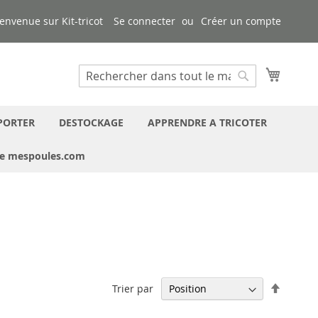
envenue sur Kit-tricot
Se connecter
Créer un compte
Mon pa
Chercher
Chercher
PORTER
DESTOCKAGE
APPRENDRE A TRICOTER
ue mespoules.com
Par
Trier par
ordre
décrois