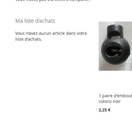
Ma liste d'achats
Vous n’avez aucun article dans votre
liste d'achats.
1 paire d'embout
coloris noir
2,25 €
Ajouter au panier
Ajouter au panier
Ajouter au panier
AJOUTER
AJOUTER
AJOUTER