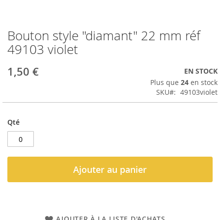
Bouton style "diamant" 22 mm réf
Passer
au
49103 violet
début
de
1,50 €
EN STOCK
la
Galerie
Plus que
24
en stock
d’images
SKU
49103violet
Qté
Ajouter au panier
AJOUTER À LA LISTE D'ACHATS