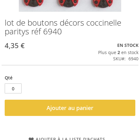
lot de boutons décors coccinelle
Passer
au
paritys réf 6940
début
de
4,35 €
EN STOCK
la
Galerie
Plus que
2
en stock
d’images
SKU
6940
Qté
Ajouter au panier
AJOUTER À LA LISTE D'ACHATS