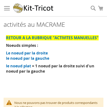
Aller
au
Cher
Mo
contenu
activités au MACRAME
RETOUR A LA RUBRIQUE "ACTIVITES MANUELLES"
Noeuds simples :
Le noeud par la droite
le noeud par la gauche
le noeud plat
= 1 noeud par la droite suivi d'un
noeud par la gauche
Nous ne pouvons pas trouver de produits correspondants