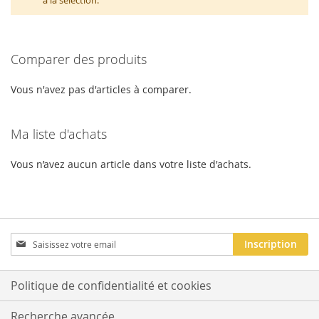
à la sélection.
Comparer des produits
Vous n'avez pas d'articles à comparer.
Ma liste d'achats
Vous n’avez aucun article dans votre liste d'achats.
Inscription
Inscription
à
notre
newsletter
Politique de confidentialité et cookies
:
Recherche avancée