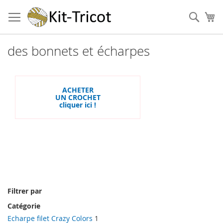
Aller
au
Cher
Mo
contenu
des bonnets et écharpes
ACHETER
UN CROCHET
cliquer ici !
Filtrer par
Catégorie
Echarpe filet Crazy Colors
1