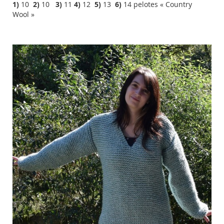
1)
10
2)
10
3)
11
4)
12
5)
13
6)
14 pelotes « Country
Wool »