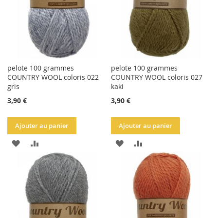
pelote 100 grammes
pelote 100 grammes
COUNTRY WOOL coloris 022
COUNTRY WOOL coloris 027
gris
kaki
3,90 €
3,90 €
Ajouter au panier
Ajouter au panier
AJOUTER
AJOUTER
AJOUTER
AJOUTER
À
AU
À
AU
LA
COMPARATEUR
LA
COMPARATEUR
LISTE
LISTE
D'ACHATS
D'ACHATS