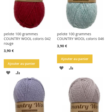
pelote 100 grammes
pelote 100 grammes
COUNTRY WOOL coloris 042
COUNTRY WOOL coloris 046
rouge
3,90 €
3,90 €
Ajouter au panier
Ajouter au panier
AJOUTER
AJOUTER
AJOUTER
AJOUTER
À
AU
À
AU
LA
COMPARATEUR
LA
COMPARATEUR
LISTE
LISTE
D'ACHATS
D'ACHATS