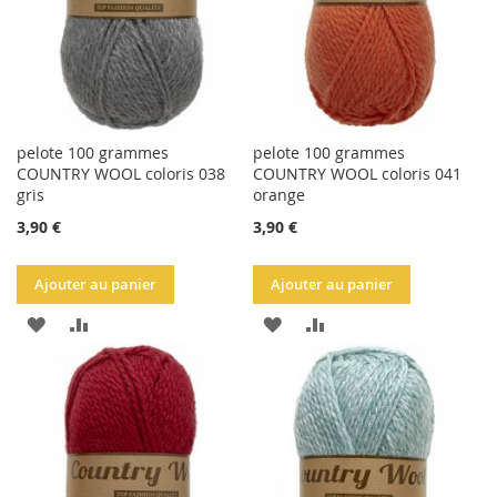
pelote 100 grammes
pelote 100 grammes
COUNTRY WOOL coloris 038
COUNTRY WOOL coloris 041
gris
orange
3,90 €
3,90 €
Ajouter au panier
Ajouter au panier
AJOUTER
AJOUTER
AJOUTER
AJOUTER
À
AU
À
AU
LA
COMPARATEUR
LA
COMPARATEUR
LISTE
LISTE
D'ACHATS
D'ACHATS