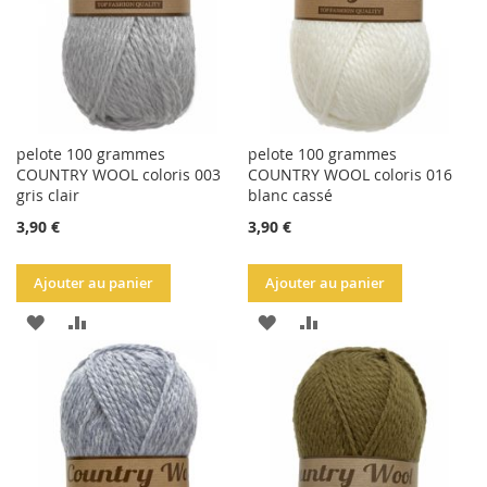
pelote 100 grammes
pelote 100 grammes
COUNTRY WOOL coloris 003
COUNTRY WOOL coloris 016
gris clair
blanc cassé
3,90 €
3,90 €
Ajouter au panier
Ajouter au panier
AJOUTER
AJOUTER
AJOUTER
AJOUTER
À
AU
À
AU
LA
COMPARATEUR
LA
COMPARATEUR
LISTE
LISTE
D'ACHATS
D'ACHATS