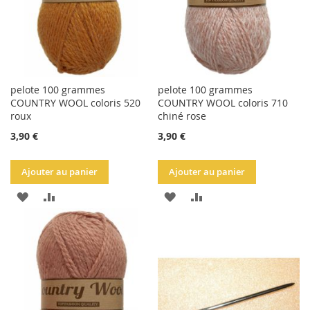
pelote 100 grammes
pelote 100 grammes
COUNTRY WOOL coloris 520
COUNTRY WOOL coloris 710
roux
chiné rose
3,90 €
3,90 €
Ajouter au panier
Ajouter au panier
AJOUTER
AJOUTER
AJOUTER
AJOUTER
À
AU
À
AU
LA
COMPARATEUR
LA
COMPARATEUR
LISTE
LISTE
D'ACHATS
D'ACHATS