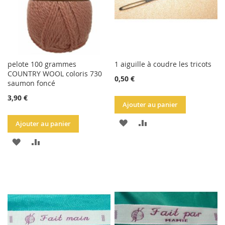
pelote 100 grammes
1 aiguille à coudre les tricots
COUNTRY WOOL coloris 730
0,50 €
saumon foncé
3,90 €
Ajouter au panier
AJOUTER
AJOUTER
Ajouter au panier
À
AU
AJOUTER
AJOUTER
LA
COMPARATEUR
À
AU
LISTE
LA
COMPARATEUR
D'ACHATS
LISTE
D'ACHATS