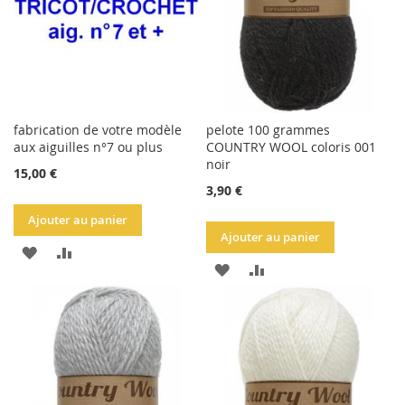
fabrication de votre modèle
pelote 100 grammes
aux aiguilles n°7 ou plus
COUNTRY WOOL coloris 001
noir
15,00 €
3,90 €
Ajouter au panier
Ajouter au panier
AJOUTER
AJOUTER
AJOUTER
AJOUTER
À
AU
À
AU
LA
COMPARATEUR
LA
COMPARATEUR
LISTE
LISTE
D'ACHATS
D'ACHATS