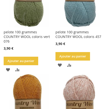
pelote 100 grammes
pelote 100 grammes
COUNTRY WOOL coloris vert
COUNTRY WOOL coloris 457
076
3,90 €
3,90 €
Ajouter au panier
Ajouter au panier
AJOUTER
AJOUTER
AJOUTER
AJOUTER
À
AU
À
AU
LA
COMPARATEUR
LA
COMPARATEUR
LISTE
LISTE
D'ACHATS
D'ACHATS