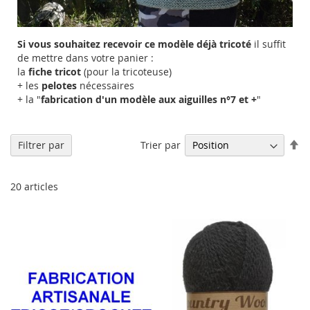
Si vous souhaitez recevoir ce modèle déjà tricoté
il suffit
de mettre dans votre panier :
la
fiche tricot
(pour la tricoteuse)
+ les
pelotes
nécessaires
+ la "
fabrication d'un modèle aux aiguilles n°7 et +
"
Pa
Trier par
Filtrer par
or
dé
20
articles