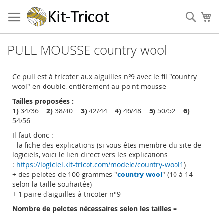
Aller
au
Cher
Mo
contenu
PULL MOUSSE country wool
Ce pull est à tricoter aux aiguilles n°9 avec le fil "country
wool" en double, entièrement au point mousse
Tailles proposées :
1)
34/36
2)
38/40
3)
42/44
4)
46/48
5)
50/52
6)
54/56
Il faut donc :
- la fiche des explications (si vous êtes membre du site de
logiciels, voici le lien direct vers les explications
:
https://logiciel.kit-tricot.com/modele/country-wool1
)
+ des pelotes de 100 grammes "
country wool
" (10 à 14
selon la taille souhaitée)
+ 1 paire d'aiguilles à tricoter n°9
Nombre de pelotes nécessaires selon les tailles =