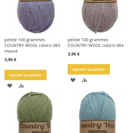
pelote 100 grammes
pelote 100 grammes
COUNTRY WOOL coloris 063
COUNTRY WOOL coloris 064
mauve
3,90 €
3,90 €
Ajouter au panier
Ajouter au panier
AJOUTER
AJOUTER
AJOUTER
AJOUTER
À
AU
À
AU
LA
COMPARATEUR
LA
COMPARATEUR
LISTE
LISTE
D'ACHATS
D'ACHATS