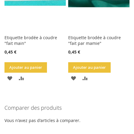
Etiquette brodée à coudre
Etiquette brodée à coudre
"fait main"
"fait par mamie"
0,45 €
0,45 €
Ajouter au panier
Ajouter au panier
AJOUTER
AJOUTER
AJOUTER
AJOUTER
À
AU
À
AU
LA
COMPARATEUR
LA
COMPARATEUR
Comparer des produits
LISTE
LISTE
D'ACHATS
D'ACHATS
Vous n'avez pas d'articles à comparer.