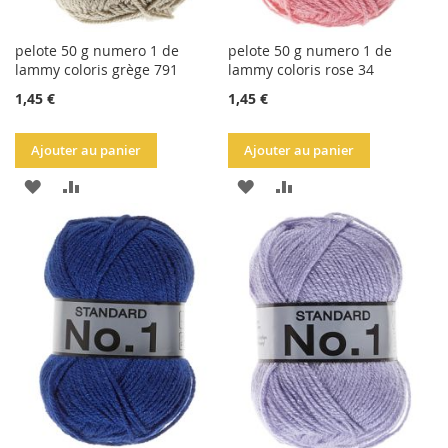
pelote 50 g numero 1 de
pelote 50 g numero 1 de
lammy coloris grège 791
lammy coloris rose 34
1,45 €
1,45 €
Ajouter au panier
Ajouter au panier
AJOUTER
AJOUTER
AJOUTER
AJOUTER
À
AU
À
AU
LA
COMPARATEUR
LA
COMPARATEUR
LISTE
LISTE
D'ACHATS
D'ACHATS