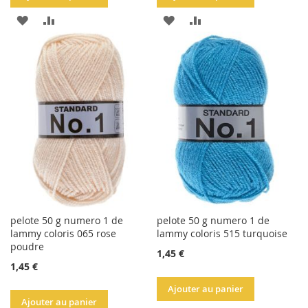
AJOUTER
AJOUTER
AJOUTER
AJOUTER
À
AU
À
AU
LA
COMPARATEUR
LA
COMPARATEUR
LISTE
LISTE
D'ACHATS
D'ACHATS
pelote 50 g numero 1 de
pelote 50 g numero 1 de
lammy coloris 065 rose
lammy coloris 515 turquoise
poudre
1,45 €
1,45 €
Ajouter au panier
Ajouter au panier