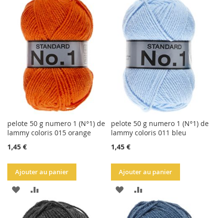
LA
COMPARATEUR
LA
COMPARATEUR
LISTE
LISTE
D'ACHATS
D'ACHATS
pelote 50 g numero 1 (N°1) de
pelote 50 g numero 1 (N°1) de
lammy coloris 015 orange
lammy coloris 011 bleu
1,45 €
1,45 €
Ajouter au panier
Ajouter au panier
AJOUTER
AJOUTER
AJOUTER
AJOUTER
À
AU
À
AU