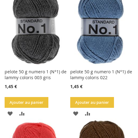
LA
COMPARATEUR
LA
COMPARATEUR
LISTE
LISTE
D'ACHATS
D'ACHATS
pelote 50 g numero 1 (N°1) de
pelote 50 g numero 1 (N°1) de
lammy coloris 003 gris
lammy coloris 022
1,45 €
1,45 €
Ajouter au panier
Ajouter au panier
AJOUTER
AJOUTER
AJOUTER
AJOUTER
À
AU
À
AU
LA
COMPARATEUR
LA
COMPARATEUR