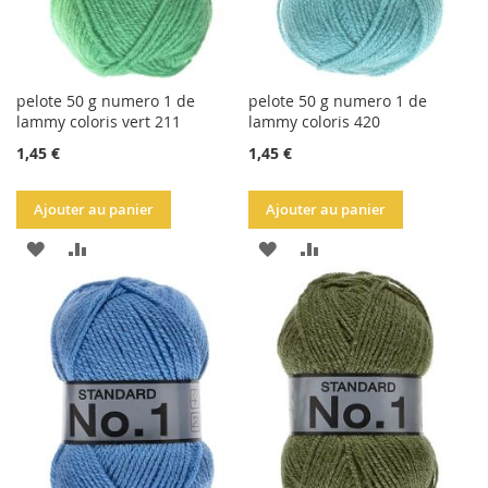
pelote 50 g numero 1 de
pelote 50 g numero 1 de
lammy coloris vert 211
lammy coloris 420
1,45 €
1,45 €
Ajouter au panier
Ajouter au panier
AJOUTER
AJOUTER
AJOUTER
AJOUTER
À
AU
À
AU
LA
COMPARATEUR
LA
COMPARATEUR
LISTE
LISTE
D'ACHATS
D'ACHATS