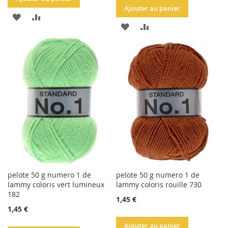
Ajouter au panier
AJOUTER
AJOUTER
AJOUTER
AJOUTER
À
AU
À
AU
LA
COMPARATEUR
LA
COMPARATEUR
LISTE
LISTE
D'ACHATS
D'ACHATS
pelote 50 g numero 1 de
pelote 50 g numero 1 de
lammy coloris vert lumineux
lammy coloris rouille 730
182
1,45 €
1,45 €
Ajouter au panier