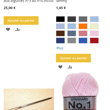
aux aiguilles n°3 au n°4 inclus
lammy
25,00 €
1,45 €
Ajouter au panier
AJOUTER
AJOUTER
À
AU
LA
COMPARATEUR
Plus
LISTE
Ajouter au panier
D'ACHATS
AJOUTER
AJOUTER
À
AU
LA
COMPARATEUR
LISTE
D'ACHATS