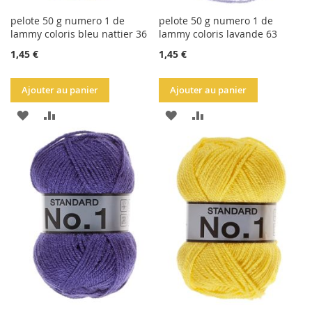
pelote 50 g numero 1 de
pelote 50 g numero 1 de
lammy coloris bleu nattier 36
lammy coloris lavande 63
1,45 €
1,45 €
Ajouter au panier
Ajouter au panier
AJOUTER
AJOUTER
AJOUTER
AJOUTER
À
AU
À
AU
LA
COMPARATEUR
LA
COMPARATEUR
LISTE
LISTE
D'ACHATS
D'ACHATS