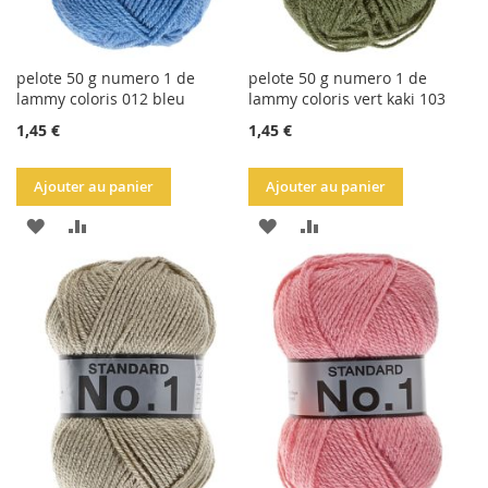
pelote 50 g numero 1 de
pelote 50 g numero 1 de
lammy coloris 012 bleu
lammy coloris vert kaki 103
1,45 €
1,45 €
Ajouter au panier
Ajouter au panier
AJOUTER
AJOUTER
AJOUTER
AJOUTER
À
AU
À
AU
LA
COMPARATEUR
LA
COMPARATEUR
LISTE
LISTE
D'ACHATS
D'ACHATS