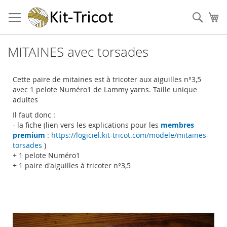
Aller
au
Cher
Mo
contenu
MITAINES avec torsades
Cette paire de mitaines est à tricoter aux aiguilles n°3,5
avec 1 pelote Numéro1 de Lammy yarns. Taille unique
adultes
Il faut donc :
- la fiche (lien vers les explications pour les
membres
premium
:
https://logiciel.kit-tricot.com/modele/mitaines-
torsades
)
+ 1 pelote Numéro1
+ 1 paire d'aiguilles à tricoter n°3,5