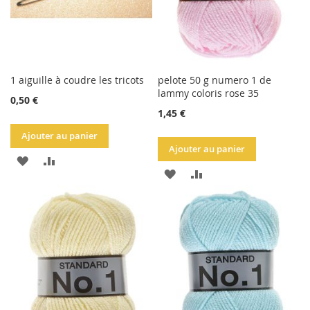
1 aiguille à coudre les tricots
pelote 50 g numero 1 de
lammy coloris rose 35
0,50 €
1,45 €
Ajouter au panier
Ajouter au panier
AJOUTER
AJOUTER
AJOUTER
AJOUTER
À
AU
À
AU
LA
COMPARATEUR
LA
COMPARATEUR
LISTE
LISTE
D'ACHATS
D'ACHATS