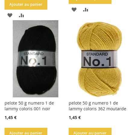
Ajouter au panier
AJOUTER
AJOUTER
AJOUTER
AJOUTER
À
AU
À
AU
LA
COMPARATEUR
LA
COMPARATEUR
LISTE
LISTE
D'ACHATS
D'ACHATS
pelote 50 g numero 1 de
pelote 50 g numero 1 de
lammy coloris 001 noir
lammy coloris 362 moutarde
1,45 €
1,45 €
Ajouter au panier
Ajouter au panier