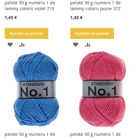
pelote 50 g numero 1 de
pelote 50 g numero 1 de
lammy coloris violet 718
lammy coloris jaune 372
1,45 €
1,45 €
Ajouter au panier
Ajouter au panier
AJOUTER
AJOUTER
AJOUTER
AJOUTER
À
AU
À
AU
LA
COMPARATEUR
LA
COMPARATEUR
LISTE
LISTE
D'ACHATS
D'ACHATS
pelote 50 g numero 1 de
pelote 50 g numero 1 de