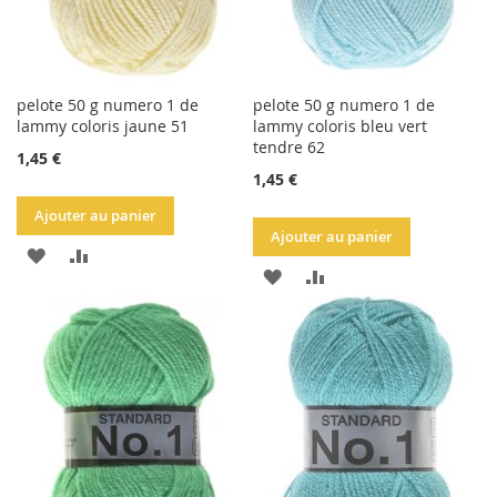
pelote 50 g numero 1 de
pelote 50 g numero 1 de
lammy coloris jaune 51
lammy coloris bleu vert
tendre 62
1,45 €
1,45 €
Ajouter au panier
Ajouter au panier
AJOUTER
AJOUTER
AJOUTER
AJOUTER
À
AU
À
AU
LA
COMPARATEUR
LA
COMPARATEUR
LISTE
LISTE
D'ACHATS
D'ACHATS