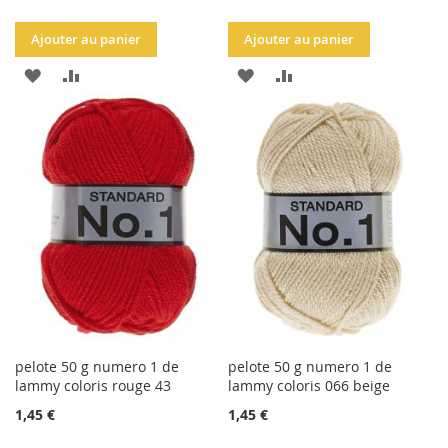
Ajouter au panier
Ajouter au panier
AJOUTER
AJOUTER
AJOUTER
AJOUTER
À
AU
À
AU
LA
COMPARATEUR
LA
COMPARATEUR
LISTE
LISTE
D'ACHATS
D'ACHATS
pelote 50 g numero 1 de
pelote 50 g numero 1 de
lammy coloris rouge 43
lammy coloris 066 beige
1,45 €
1,45 €