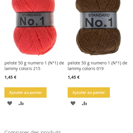
LISTE
LISTE
D'ACHATS
D'ACHATS
pelote 50 g numero 1 (N°1) de
pelote 50 g numero 1 (N°1) de
lammy coloris 215
lammy coloris 019
1,45 €
1,45 €
Ajouter au panier
Ajouter au panier
AJOUTER
AJOUTER
AJOUTER
AJOUTER
À
AU
À
AU
LA
COMPARATEUR
LA
COMPARATEUR
Comparer des produits