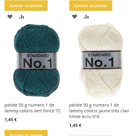
Ajouter au panier
Ajouter au panier
AJOUTER
AJOUTER
AJOUTER
AJOUTER
À
AU
À
AU
LA
COMPARATEUR
LA
COMPARATEUR
LISTE
LISTE
D'ACHATS
D'ACHATS
pelote 50 g numero 1 de
pelote 50 g numero 1 de
lammy coloris vert foncé 72
lammy coloris jaune très clair
limite écru 016
1,45 €
1,45 €
Ajouter au panier