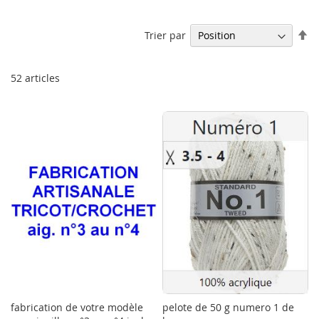
Pa
Trier par
or
dé
52
articles
fabrication de votre modèle
pelote de 50 g numero 1 de