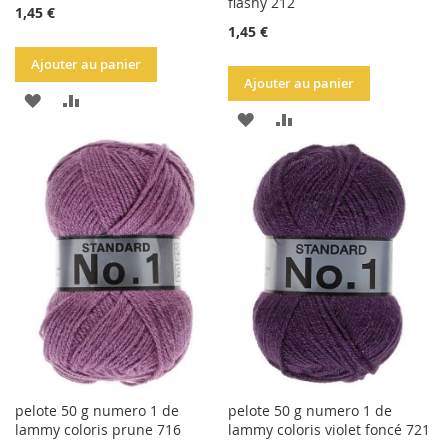
flashy 212
1,45 €
1,45 €
Ajouter au panier
Ajouter au panier
AJOUTER
AJOUTER
AJOUTER
AJOUTER
À
AU
À
AU
LA
COMPARATEUR
LA
COMPARATEUR
LISTE
LISTE
D'ACHATS
D'ACHATS
pelote 50 g numero 1 de
pelote 50 g numero 1 de
lammy coloris prune 716
lammy coloris violet foncé 721