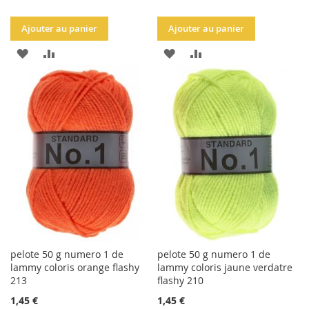
Ajouter au panier
Ajouter au panier
AJOUTER
AJOUTER
AJOUTER
AJOUTER
À
AU
À
AU
LA
COMPARATEUR
LA
COMPARATEUR
LISTE
LISTE
D'ACHATS
D'ACHATS
pelote 50 g numero 1 de
pelote 50 g numero 1 de
lammy coloris orange flashy
lammy coloris jaune verdatre
213
flashy 210
1,45 €
1,45 €