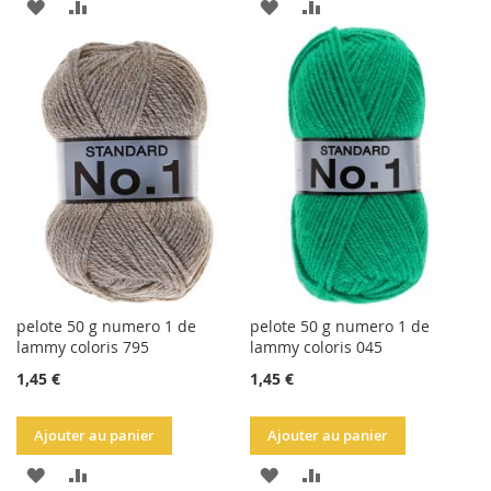
AJOUTER
AJOUTER
AJOUTER
AJOUTER
À
AU
À
AU
LA
COMPARATEUR
LA
COMPARATEUR
LISTE
LISTE
D'ACHATS
D'ACHATS
pelote 50 g numero 1 de
pelote 50 g numero 1 de
lammy coloris 795
lammy coloris 045
1,45 €
1,45 €
Ajouter au panier
Ajouter au panier
AJOUTER
AJOUTER
AJOUTER
AJOUTER