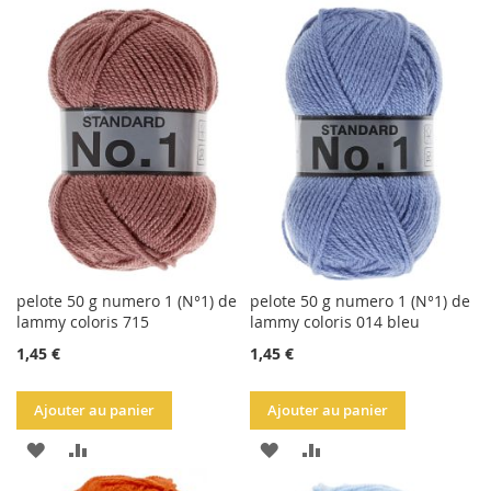
À
AU
LA
COMPARATEUR
LA
COMPARATEUR
LISTE
LISTE
D'ACHATS
D'ACHATS
pelote 50 g numero 1 (N°1) de
pelote 50 g numero 1 (N°1) de
lammy coloris 715
lammy coloris 014 bleu
1,45 €
1,45 €
Ajouter au panier
Ajouter au panier
AJOUTER
AJOUTER
AJOUTER
AJOUTER
À
AU
À
AU