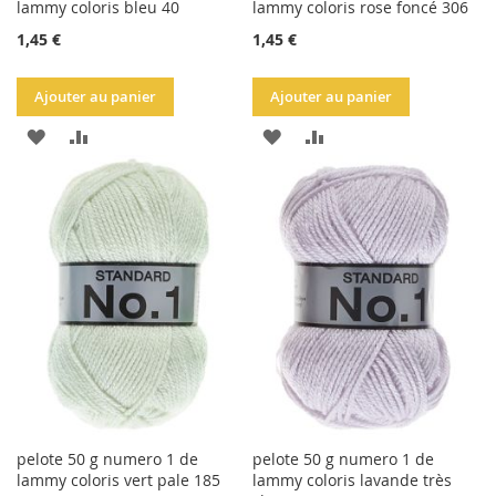
lammy coloris bleu 40
lammy coloris rose foncé 306
1,45 €
1,45 €
Ajouter au panier
Ajouter au panier
AJOUTER
AJOUTER
AJOUTER
AJOUTER
À
AU
À
AU
LA
COMPARATEUR
LA
COMPARATEUR
LISTE
LISTE
D'ACHATS
D'ACHATS
pelote 50 g numero 1 de
pelote 50 g numero 1 de
lammy coloris vert pale 185
lammy coloris lavande très