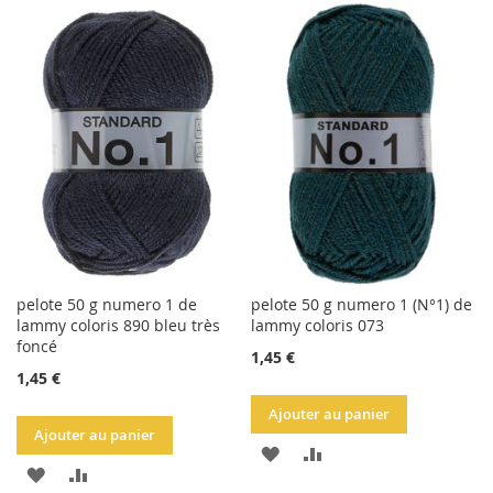
À
AU
À
AU
LA
COMPARATEUR
LA
COMPARATEUR
LISTE
LISTE
D'ACHATS
D'ACHATS
pelote 50 g numero 1 de
pelote 50 g numero 1 (N°1) de
lammy coloris 890 bleu très
lammy coloris 073
foncé
1,45 €
1,45 €
Ajouter au panier
Ajouter au panier
AJOUTER
AJOUTER
AJOUTER
AJOUTER
À
AU