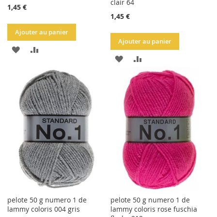
clair 64
1,45 €
1,45 €
Ajouter au panier
Ajouter au panier
AJOUTER
AJOUTER
AJOUTER
AJOUTER
À
AU
À
AU
LA
COMPARATEUR
LA
COMPARATEUR
LISTE
LISTE
D'ACHATS
D'ACHATS
pelote 50 g numero 1 de
pelote 50 g numero 1 de
lammy coloris 004 gris
lammy coloris rose fuschia