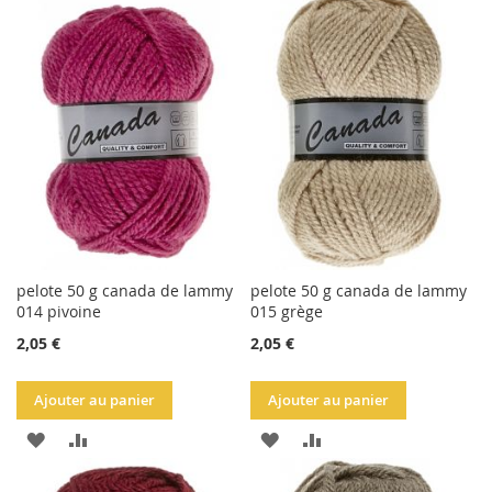
À
AU
À
AU
LA
COMPARATEUR
LA
COMPARATEUR
LISTE
LISTE
D'ACHATS
D'ACHATS
pelote 50 g canada de lammy
pelote 50 g canada de lammy
014 pivoine
015 grège
2,05 €
2,05 €
Ajouter au panier
Ajouter au panier
AJOUTER
AJOUTER
AJOUTER
AJOUTER
À
AU
À
AU