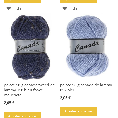
AJOUTER
AJOUTER
AJOUTER
AJOUTER
À
AU
À
AU
LA
COMPARATEUR
LA
COMPARATEUR
LISTE
LISTE
D'ACHATS
D'ACHATS
pelote 50 g canada tweed de
pelote 50 g canada de lammy
lammy 460 bleu foncé
012 bleu
moucheté
2,05 €
2,05 €
Ajouter au panier
Ajouter au panier