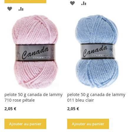
AJOUTER
AJOUTER
AJOUTER
AJOUTER
À
AU
À
AU
LA
COMPARATEUR
LA
COMPARATEUR
LISTE
LISTE
D'ACHATS
D'ACHATS
pelote 50 g canada de lammy
pelote 50 g canada de lammy
710 rose pétale
011 bleu clair
2,05 €
2,05 €
Ajouter au panier
Ajouter au panier