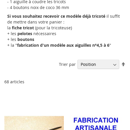
- 1 aiguille à coudre les tricots
- 4 boutons noix de coco 36 mm
Si vous souhaitez recevoir ce modèle déjà tricoté
il suffit
de mettre dans votre panier :
la
fiche tricot
(pour la tricoteuse)
+ les
pelotes
nécessaires
+ les
boutons
+ la "
fabrication d'un modèle aux aiguilles n°4,5 à 6
"
Pa
Trier par
or
dé
68
articles