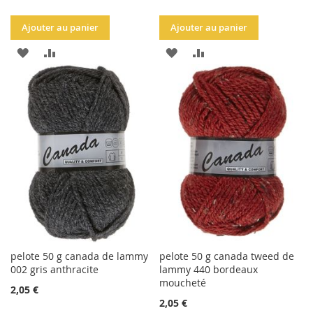
Ajouter au panier
Ajouter au panier
AJOUTER
AJOUTER
AJOUTER
AJOUTER
À
AU
À
AU
LA
COMPARATEUR
LA
COMPARATEUR
LISTE
LISTE
D'ACHATS
D'ACHATS
pelote 50 g canada de lammy
pelote 50 g canada tweed de
002 gris anthracite
lammy 440 bordeaux
moucheté
2,05 €
2,05 €