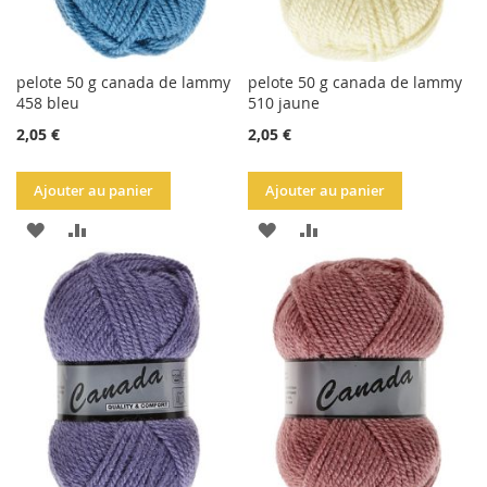
pelote 50 g canada de lammy
pelote 50 g canada de lammy
458 bleu
510 jaune
2,05 €
2,05 €
Ajouter au panier
Ajouter au panier
AJOUTER
AJOUTER
AJOUTER
AJOUTER
À
AU
À
AU
LA
COMPARATEUR
LA
COMPARATEUR
LISTE
LISTE
D'ACHATS
D'ACHATS