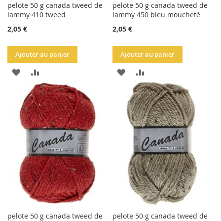
pelote 50 g canada tweed de
pelote 50 g canada tweed de
lammy 410 tweed
lammy 450 bleu moucheté
2,05 €
2,05 €
Ajouter au panier
Ajouter au panier
AJOUTER
AJOUTER
AJOUTER
AJOUTER
À
AU
À
AU
LA
COMPARATEUR
LA
COMPARATEUR
LISTE
LISTE
D'ACHATS
D'ACHATS
pelote 50 g canada tweed de
pelote 50 g canada tweed de