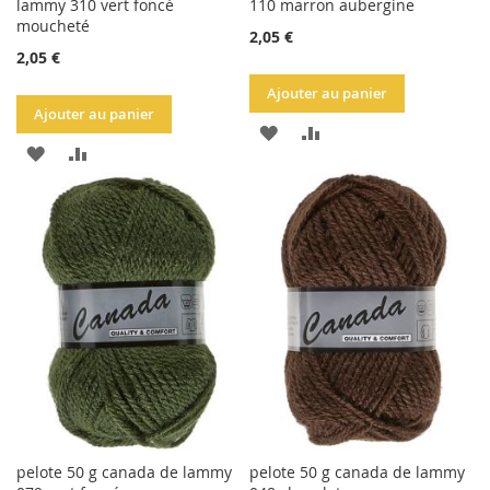
lammy 310 vert foncé
110 marron aubergine
moucheté
2,05 €
2,05 €
Ajouter au panier
Ajouter au panier
AJOUTER
AJOUTER
AJOUTER
AJOUTER
À
AU
À
AU
LA
COMPARATEUR
LA
COMPARATEUR
LISTE
LISTE
D'ACHATS
D'ACHATS
pelote 50 g canada de lammy
pelote 50 g canada de lammy