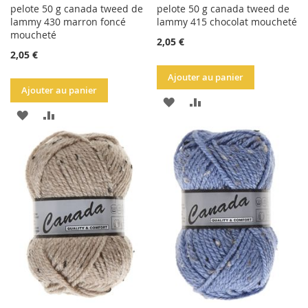
pelote 50 g canada tweed de
pelote 50 g canada tweed de
lammy 430 marron foncé
lammy 415 chocolat moucheté
moucheté
2,05 €
2,05 €
Ajouter au panier
Ajouter au panier
AJOUTER
AJOUTER
AJOUTER
AJOUTER
À
AU
À
AU
LA
COMPARATEUR
LA
COMPARATEUR
LISTE
LISTE
D'ACHATS
D'ACHATS