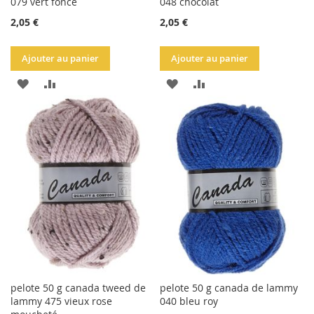
079 vert foncé
048 chocolat
2,05 €
2,05 €
Ajouter au panier
Ajouter au panier
AJOUTER
AJOUTER
AJOUTER
AJOUTER
À
AU
À
AU
LA
COMPARATEUR
LA
COMPARATEUR
LISTE
LISTE
D'ACHATS
D'ACHATS
pelote 50 g canada tweed de
pelote 50 g canada de lammy
lammy 475 vieux rose
040 bleu roy