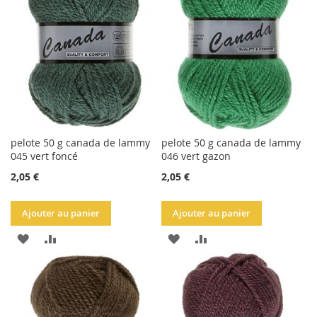
LISTE
LISTE
D'ACHATS
D'ACHATS
pelote 50 g canada de lammy
pelote 50 g canada de lammy
045 vert foncé
046 vert gazon
2,05 €
2,05 €
Ajouter au panier
Ajouter au panier
AJOUTER
AJOUTER
AJOUTER
AJOUTER
À
AU
À
AU
LA
COMPARATEUR
LA
COMPARATEUR
LISTE
LISTE