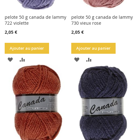
pelote 50 g canada de lammy
pelote 50 g canada de lammy
722 violette
730 vieux rose
2,05 €
2,05 €
Ajouter au panier
Ajouter au panier
AJOUTER
AJOUTER
AJOUTER
AJOUTER
À
AU
À
AU
LA
COMPARATEUR
LA
COMPARATEUR
LISTE
LISTE
D'ACHATS
D'ACHATS