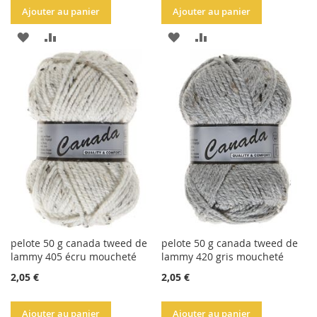
Ajouter au panier
Ajouter au panier
AJOUTER
AJOUTER
AJOUTER
AJOUTER
À
AU
À
AU
LA
COMPARATEUR
LA
COMPARATEUR
LISTE
LISTE
D'ACHATS
D'ACHATS
pelote 50 g canada tweed de
pelote 50 g canada tweed de
lammy 405 écru moucheté
lammy 420 gris moucheté
2,05 €
2,05 €
Ajouter au panier
Ajouter au panier