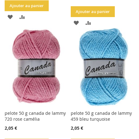
Ajouter au panier
Ajouter au panier
AJOUTER
AJOUTER
AJOUTER
AJOUTER
À
AU
À
AU
LA
COMPARATEUR
LA
COMPARATEUR
LISTE
LISTE
D'ACHATS
D'ACHATS
pelote 50 g canada de lammy
pelote 50 g canada de lammy
720 rose camélia
459 bleu turquoise
2,05 €
2,05 €