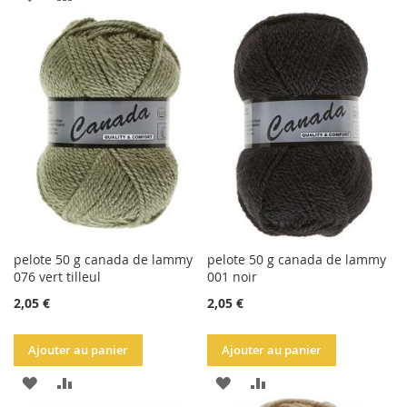
À
AU
LA
COMPARATEUR
LISTE
D'ACHATS
pelote 50 g canada de lammy
pelote 50 g canada de lammy
076 vert tilleul
001 noir
2,05 €
2,05 €
Ajouter au panier
Ajouter au panier
AJOUTER
AJOUTER
AJOUTER
AJOUTER