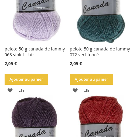
D'ACHATS
D'ACHATS
pelote 50 g canada de lammy
pelote 50 g canada de lammy
063 violet clair
072 vert foncé
2,05 €
2,05 €
Ajouter au panier
Ajouter au panier
AJOUTER
AJOUTER
AJOUTER
AJOUTER
À
AU
À
AU
LA
COMPARATEUR
LA
COMPARATEUR
LISTE
LISTE
D'ACHATS
D'ACHATS