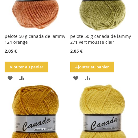
pelote 50 g canada de lammy
pelote 50 g canada de lammy
124 orange
271 vert mousse clair
2,05 €
2,05 €
Ajouter au panier
Ajouter au panier
AJOUTER
AJOUTER
AJOUTER
AJOUTER
À
AU
À
AU
LA
COMPARATEUR
LA
COMPARATEUR
LISTE
LISTE
D'ACHATS
D'ACHATS