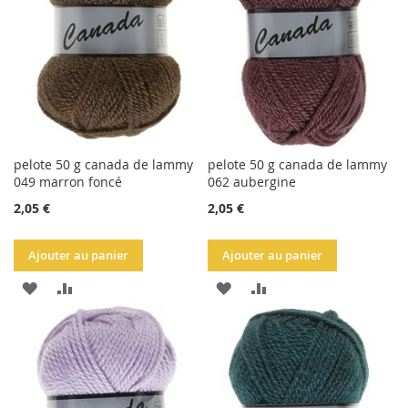
D'ACHATS
D'ACHATS
pelote 50 g canada de lammy
pelote 50 g canada de lammy
049 marron foncé
062 aubergine
2,05 €
2,05 €
Ajouter au panier
Ajouter au panier
AJOUTER
AJOUTER
AJOUTER
AJOUTER
À
AU
À
AU
LA
COMPARATEUR
LA
COMPARATEUR
LISTE
LISTE