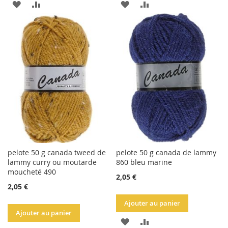
AJOUTER
AJOUTER
AJOUTER
AJOUTER
À
AU
À
AU
LA
COMPARATEUR
LA
COMPARATEUR
LISTE
LISTE
D'ACHATS
D'ACHATS
pelote 50 g canada tweed de
pelote 50 g canada de lammy
lammy curry ou moutarde
860 bleu marine
moucheté 490
2,05 €
2,05 €
Ajouter au panier
Ajouter au panier
AJOUTER
AJOUTER