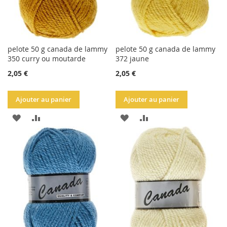
pelote 50 g canada de lammy
pelote 50 g canada de lammy
350 curry ou moutarde
372 jaune
2,05 €
2,05 €
Ajouter au panier
Ajouter au panier
AJOUTER
AJOUTER
AJOUTER
AJOUTER
À
AU
À
AU
LA
COMPARATEUR
LA
COMPARATEUR
LISTE
LISTE
D'ACHATS
D'ACHATS