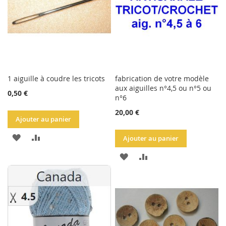
1 aiguille à coudre les tricots
fabrication de votre modèle
aux aiguilles n°4,5 ou n°5 ou
0,50 €
n°6
20,00 €
Ajouter au panier
AJOUTER
AJOUTER
Ajouter au panier
À
AU
AJOUTER
AJOUTER
LA
COMPARATEUR
À
AU
LISTE
LA
COMPARATEUR
D'ACHATS
LISTE