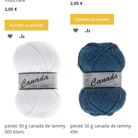
moucheté
2,05 €
2,05 €
Ajouter au panier
Ajouter au panier
AJOUTER
AJOUTER
AJOUTER
AJOUTER
À
AU
À
AU
LA
COMPARATEUR
LA
COMPARATEUR
LISTE
LISTE
D'ACHATS
D'ACHATS
pelote 50 g canada de lammy
pelote 50 g canada de lammy
005 blanc
456