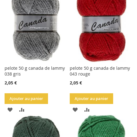
LISTE
LISTE
D'ACHATS
D'ACHATS
pelote 50 g canada de lammy
pelote 50 g canada de lammy
038 gris
043 rouge
2,05 €
2,05 €
Ajouter au panier
Ajouter au panier
AJOUTER
AJOUTER
AJOUTER
AJOUTER
À
AU
À
AU
LA
COMPARATEUR
LA
COMPARATEUR