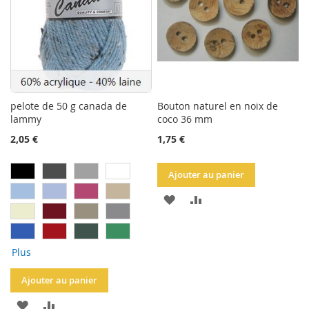
D'ACHATS
pelote de 50 g canada de
Bouton naturel en noix de
lammy
coco 36 mm
2,05 €
1,75 €
Ajouter au panier
AJOUTER
AJOUTER
À
AU
LA
COMPARATEUR
Plus
LISTE
Ajouter au panier
D'ACHATS
AJOUTER
AJOUTER