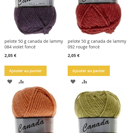
pelote 50 g canada de lammy
pelote 50 g canada de lammy
084 violet foncé
092 rouge foncé
2,05 €
2,05 €
Ajouter au panier
Ajouter au panier
AJOUTER
AJOUTER
AJOUTER
AJOUTER
À
AU
À
AU
LA
COMPARATEUR
LA
COMPARATEUR
LISTE
LISTE
D'ACHATS
D'ACHATS