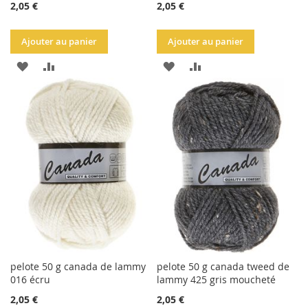
2,05 €
2,05 €
Ajouter au panier
Ajouter au panier
AJOUTER
AJOUTER
AJOUTER
AJOUTER
À
AU
À
AU
LA
COMPARATEUR
LA
COMPARATEUR
LISTE
LISTE
D'ACHATS
D'ACHATS
pelote 50 g canada de lammy
pelote 50 g canada tweed de
016 écru
lammy 425 gris moucheté
2,05 €
2,05 €