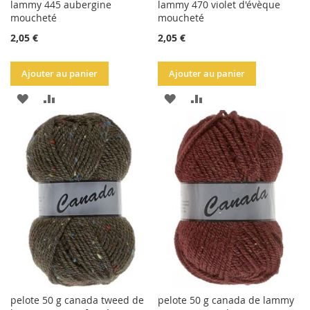
lammy 445 aubergine
lammy 470 violet d'évèque
moucheté
moucheté
2,05 €
2,05 €
Ajouter au panier
Ajouter au panier
AJOUTER
AJOUTER
AJOUTER
AJOUTER
À
AU
À
AU
LA
COMPARATEUR
LA
COMPARATEUR
LISTE
LISTE
D'ACHATS
D'ACHATS
pelote 50 g canada tweed de
pelote 50 g canada de lammy