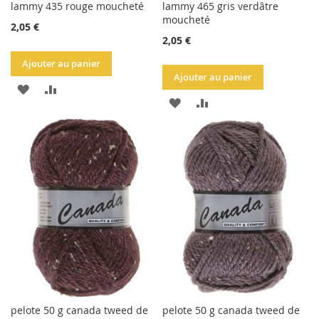
lammy 435 rouge moucheté
lammy 465 gris verdâtre
moucheté
2,05 €
2,05 €
Ajouter au panier
Ajouter au panier
AJOUTER
AJOUTER
AJOUTER
AJOUTER
À
AU
À
AU
LA
COMPARATEUR
LA
COMPARATEUR
LISTE
LISTE
D'ACHATS
D'ACHATS
pelote 50 g canada tweed de
pelote 50 g canada tweed de