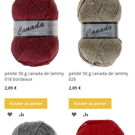
LA
COMPARATEUR
LA
COMPARATEUR
LISTE
LISTE
D'ACHATS
D'ACHATS
pelote 50 g canada de lammy
pelote 50 g canada de lammy
018 bordeaux
026
2,05 €
2,05 €
Ajouter au panier
Ajouter au panier
AJOUTER
AJOUTER
AJOUTER
AJOUTER
À
AU
À
AU
LA
COMPARATEUR
LA
COMPARATEUR