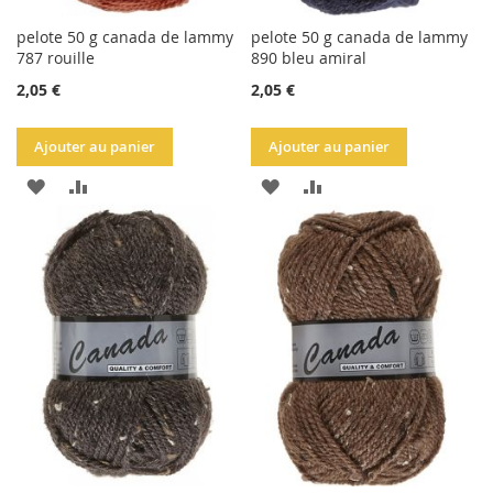
pelote 50 g canada de lammy
pelote 50 g canada de lammy
787 rouille
890 bleu amiral
2,05 €
2,05 €
Ajouter au panier
Ajouter au panier
AJOUTER
AJOUTER
AJOUTER
AJOUTER
À
AU
À
AU
LA
COMPARATEUR
LA
COMPARATEUR
LISTE
LISTE
D'ACHATS
D'ACHATS