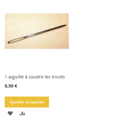
LA
COMPARATEUR
LISTE
D'ACHATS
1 aiguille à coudre les tricots
0,50 €
Ajouter au panier
AJOUTER
AJOUTER
À
AU
LA
COMPARATEUR