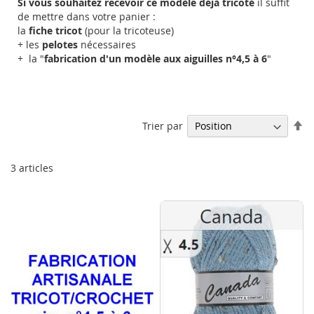
Si vous souhaitez recevoir ce modèle déjà tricoté
il suffit
de mettre dans votre panier :
la
fiche tricot
(pour la tricoteuse)
+ les
pelotes
nécessaires
+ la "
fabrication d'un modèle aux aiguilles n°4,5 à 6
"
Pa
Trier par
or
dé
3
articles