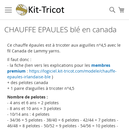
Aller
au
Cher
Mo
contenu
CHAUFFE EPAULES blé en canada
Ce chauffe épaules est à tricoter aux aiguilles n°4,5 avec le
fil Canada de Lammy yarns.
Il faut donc :
- la fiche (lien vers les explications pour les
membres
premium
:
https://logiciel.kit-tricot.com/modele/chauffe-
epaules-irlandaise-ble
)
+ des pelotes canada
+ 1 paire d'aiguilles à tricoter n°4,5
Nombre de pelotes :
- 4 ans et 6 ans = 2 pelotes
- 8 ans et 10 ans = 3 pelotes
- 10/14 ans : 4 pelotes
- 34/36 = 5 pelotes - 38/40 = 6 pelotes - 42/44 = 7 pelotes -
46/48 = 8 pelotes - 50/52 = 9 pelotes - 54/56 = 10 pelotes -