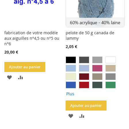
fabrication de votre modèle
pelote de 50 g canada de
aux aiguilles n°4,5 ou n°5 ou
lammy
n°6
2,05 €
20,00 €
Ajouter au panier
AJOUTER
AJOUTER
À
AU
Plus
LA
COMPARATEUR
Ajouter au panier
LISTE
AJOUTER
AJOUTER
D'ACHATS
À
AU