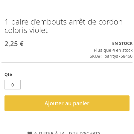
1 paire d'embouts arrêt de cordon
Passer
au
coloris violet
début
de
2,25 €
EN STOCK
la
Galerie
Plus que
4
en stock
d’images
SKU
paritys758460
Qté
Ajouter au panier
AJOUTER À LA LISTE D'ACHATS