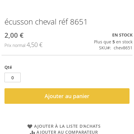
écusson cheval réf 8651
Passer
au
début
2,00 €
Prix
EN STOCK
de
spécial
Plus que
5
en stock
4,50 €
la
Prix normal
SKU
chev8651
Galerie
d’images
Qté
Ajouter au panier
AJOUTER À LA LISTE D'ACHATS
AJOUTER AU COMPARATEUR