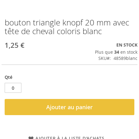
bouton triangle knopf 20 mm avec
Passer
au
tête de cheval coloris blanc
début
de
1,25 €
EN STOCK
la
Galerie
Plus que
34
en stock
d’images
SKU
48589blanc
Qté
Ajouter au panier
AJOUTER À LA LISTE D'ACHATS