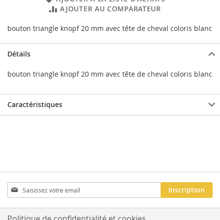
AJOUTER AU COMPARATEUR
bouton triangle knopf 20 mm avec tête de cheval coloris blanc
Détails
bouton triangle knopf 20 mm avec tête de cheval coloris blanc
Caractéristiques
Inscription
Inscription
à
notre
newsletter
Politique de confidentialité et cookies