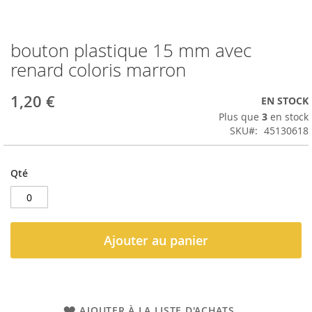
bouton plastique 15 mm avec
Passer
au
renard coloris marron
début
de
1,20 €
EN STOCK
la
Galerie
Plus que
3
en stock
d’images
SKU
45130618
Qté
Ajouter au panier
AJOUTER À LA LISTE D'ACHATS