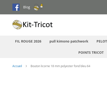
Aller
Blog
au
contenu
FIL ROUGE 2026
pull kimono patchwork
PELOT
POINTS TRICOT
Accueil
Bouton licorne 18 mm polyester fond bleu 64
Passer
à
la
fin
de
la
galerie