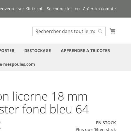
envenue sur Kit-tricot
Se connecter
Créer un compte
Mon pa
Chercher
Chercher
PORTER
DESTOCKAGE
APPRENDRE A TRICOTER
ue mespoules.com
n licorne 18 mm
ster fond bleu 64
€
EN STOCK
Plus que
16
en stock