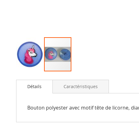
Passer
au
Détails
Caractéristiques
début
de
la
Galerie
Bouton polyester avec motif tête de licorne, d
d’images