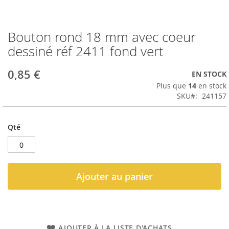
Bouton rond 18 mm avec coeur
Passer
au
dessiné réf 2411 fond vert
début
de
0,85 €
EN STOCK
la
Galerie
Plus que
14
en stock
d’images
SKU
241157
Qté
Ajouter au panier
AJOUTER À LA LISTE D'ACHATS