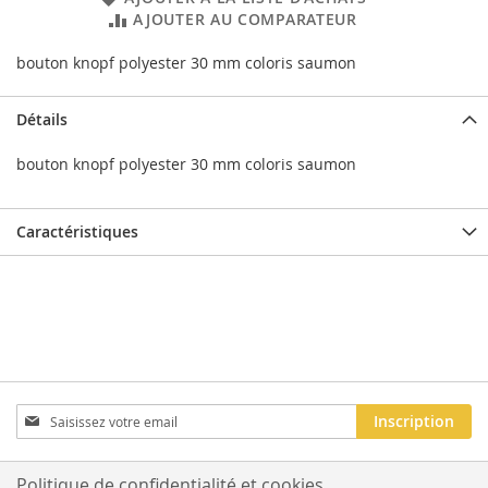
AJOUTER AU COMPARATEUR
bouton knopf polyester 30 mm coloris saumon
Détails
bouton knopf polyester 30 mm coloris saumon
Caractéristiques
Inscription
Inscription
à
notre
newsletter
Politique de confidentialité et cookies