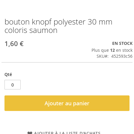
bouton knopf polyester 30 mm
Passer
au
coloris saumon
début
de
1,60 €
EN STOCK
la
Galerie
Plus que
12
en stock
d’images
SKU
452593c56
Qté
Ajouter au panier
AJOUTER À LA LISTE D'ACHATS