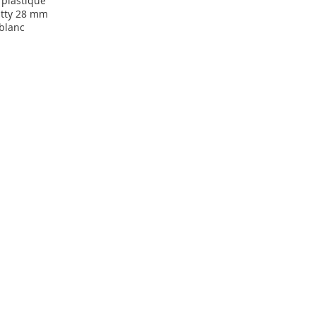
plastique
itty 28 mm
 blanc