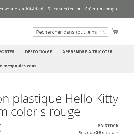
envenue sur Kit-tricot
Se connecter
Créer un compte
Mon pa
Chercher
Chercher
PORTER
DESTOCKAGE
APPRENDRE A TRICOTER
ue mespoules.com
n plastique Hello Kitty
 coloris rouge
€
EN STOCK
Plus que
39
en stock