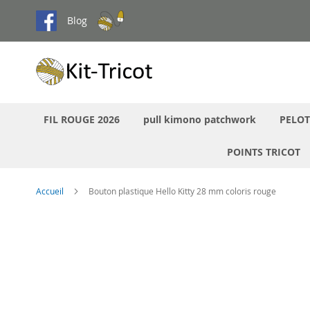
Aller
Blog
au
contenu
FIL ROUGE 2026
pull kimono patchwork
PELOT
POINTS TRICOT
Accueil
Bouton plastique Hello Kitty 28 mm coloris rouge
Passer
à
la
fin
de
la
galerie