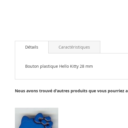
Passer
au
Détails
Caractéristiques
début
de
la
Galerie
Bouton plastique Hello Kitty 28 mm
d’images
Nous avons trouvé d'autres produits que vous pourriez a